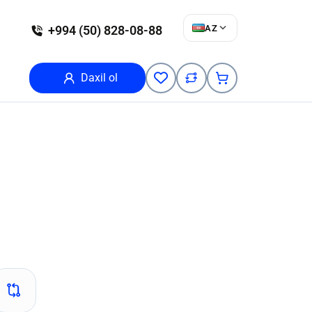
AZ
+994 (50) 828-08-88
Daxil ol