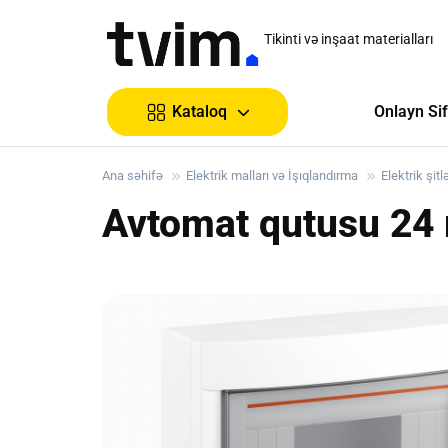
Tikinti və inşaat materialları
Onlayn Sif
Kataloq
Ana səhifə
Elektrik malları və İşıqlandırma
Elektrik şitlə
Avtomat qutusu 24