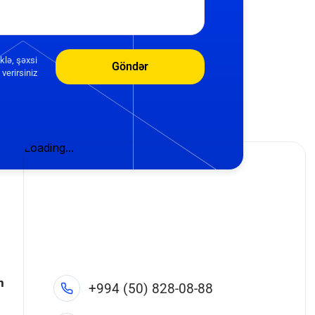
klə, şəxsi
Göndər
verirsiniz
n
+994 (50) 828-08-88