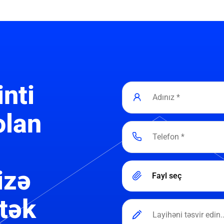
inti
olan
izə
Fayl seç
tək