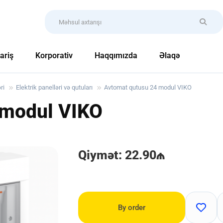
ariş
Korporativ
Haqqımızda
Əlaqə
ri
Elektrik panelləri və qutuları
Avtomat qutusu 24 modul VIKO
 modul VIKO
Qiymət: 22.90₼
By order