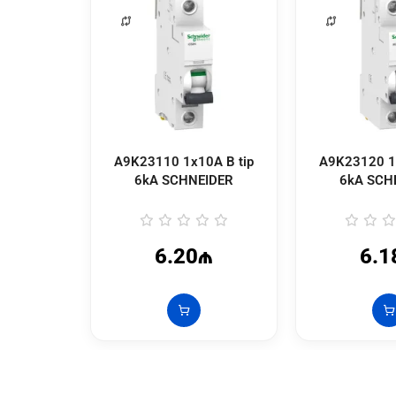
A9K23110 1x10A B tip
A9K23120 1x
6kA SCHNEIDER
6kA SCH
6.20₼
6.1