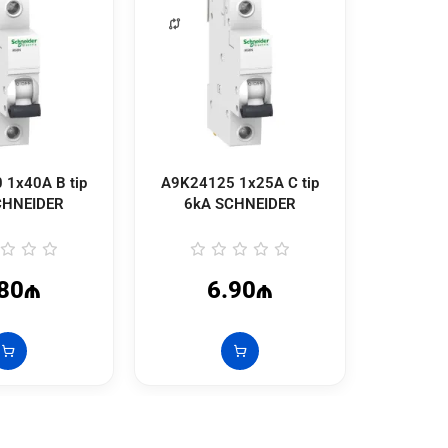
 1x40A B tip
A9K24125 1x25A C tip
A9K241
CHNEIDER
6kA SCHNEIDER
6kA
.80₼
6.90₼