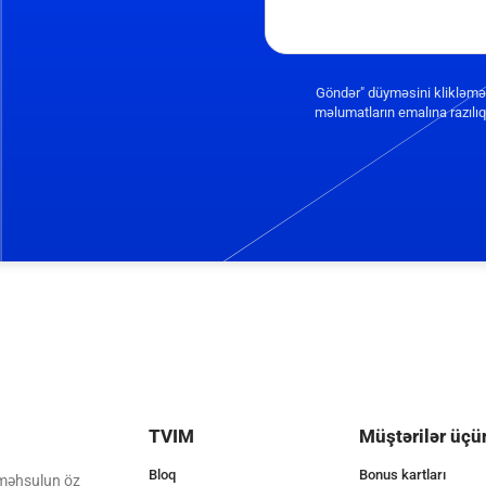
Göndər" düyməsini klikləmə
məlumatların emalına razılıq 
TVIM
Müştərilər üçü
Bloq
Bonus kartları
 məhsulun öz