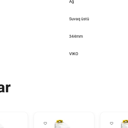
Ağ
Suvaq üstü
344mm
VIKO
ar