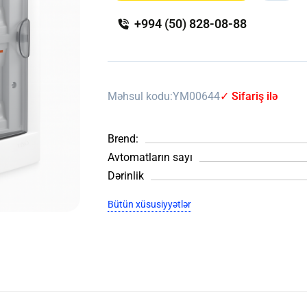
+994 (50) 828-08-88
Məhsul kodu:
YM00644
✓ Sifariş ilə
Brend:
Avtomatların sayı
Dərinlik
Bütün xüsusiyyətlər