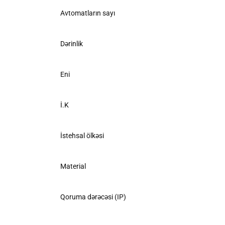
Avtomatların sayı
Dərinlik
Eni
İ.K
İstehsal ölkəsi
Material
Qoruma dərəcəsi (IP)