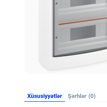
Xüsusiyyətlər
Şərhlər
(0)