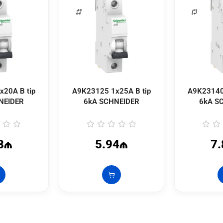
20A B tip
A9K23125 1x25A B tip
A9K23140
NEIDER
6kA SCHNEIDER
6kA S
8₼
5.94₼
7