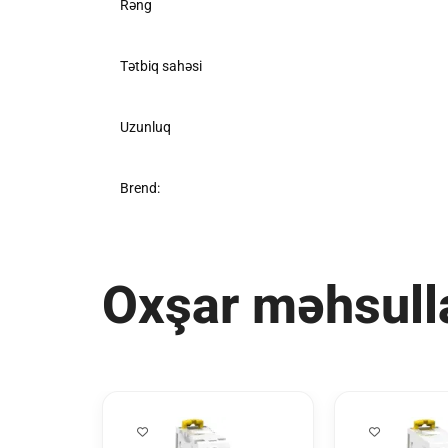
Rəng
Tətbiq sahəsi
Uzunluq
Brend:
Oxşar məhsull