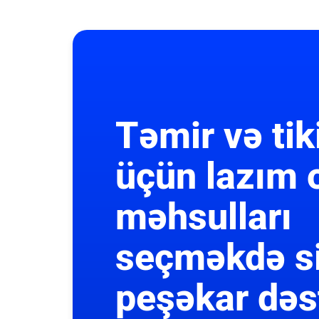
Təmir və tik
üçün lazım 
məhsulları
seçməkdə s
peşəkar dəs