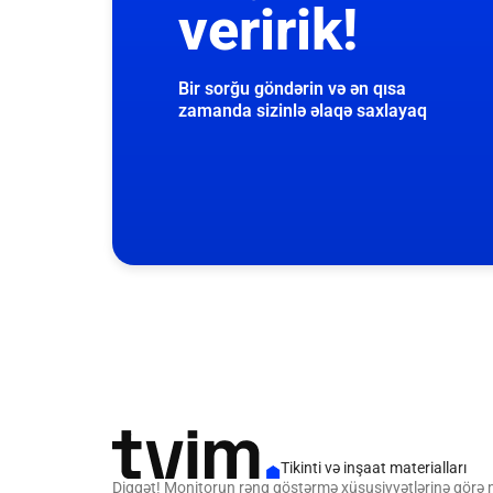
veririk!
Bir sorğu göndərin və ən qısa
zamanda sizinlə əlaqə saxlayaq
Tikinti və inşaat materialları
Diqqət! Monitorun rəng göstərmə xüsusiyyətlərinə görə