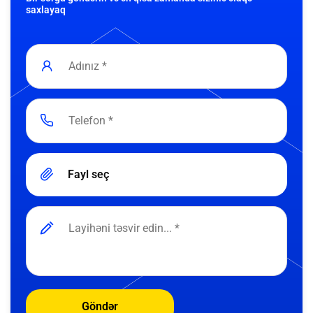
saxlayaq
Fayl seç
Göndər