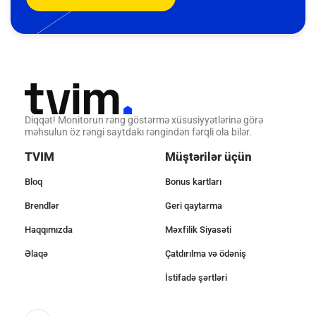
Diqqət! Monitorun rəng göstərmə xüsusiyyətlərinə görə
məhsulun öz rəngi saytdakı rəngindən fərqli ola bilər.
TVIM
Müştərilər üçün
Bloq
Bonus kartları
Brendlər
Geri qaytarma
Haqqımızda
Məxfilik Siyasəti
Əlaqə
Çatdırılma və ödəniş
İstifadə şərtləri