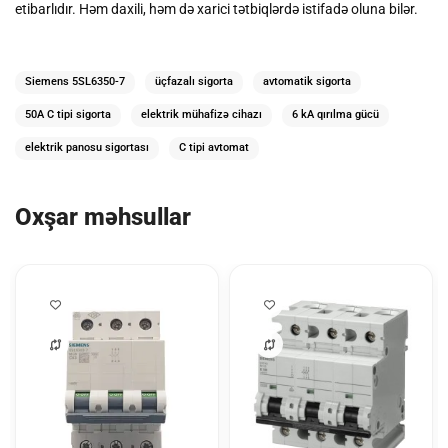
etibarlıdır.
Həm daxili, həm də xarici tətbiqlərdə istifadə oluna bilər.
Siemens 5SL6350-7
üçfazalı sigorta
avtomatik sigorta
50A C tipi sigorta
elektrik mühafizə cihazı
6 kA qırılma gücü
elektrik panosu sigortası
C tipi avtomat​
Oxşar məhsullar