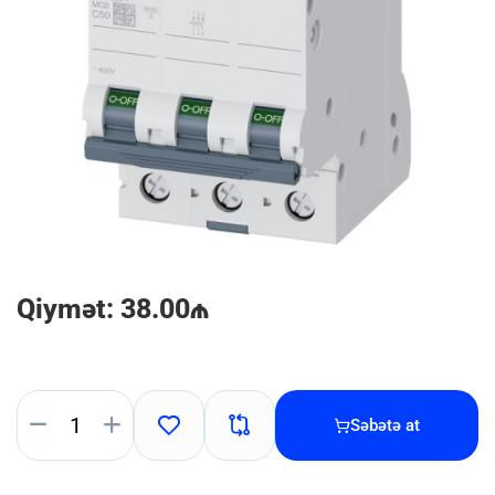
Qiymət: 38.00₼
Səbətə at