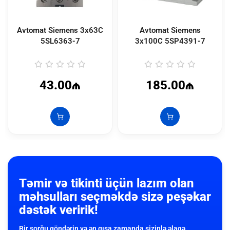
Avtomat Siemens 3x63C
Avtomat Siemens
5SL6363-7
3x100C 5SP4391-7
43.00₼
185.00₼
Təmir və tikinti üçün lazım olan
məhsulları seçməkdə sizə peşəkar
dəstək veririk!
Bir sorğu göndərin və ən qısa zamanda sizinlə əlaqə