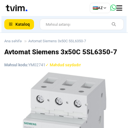
az
AZ
ar
Kataloq
Ana səhifə
Avtomat Siemens 3x50C 5SL6350-7
Avtomat Siemens 3x50C 5SL6350-7
Məhsul kodu:
YM02741
✓ Məhdud saydadır