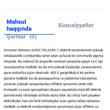
Məhsul
Xüsusiyyətlər
haqqında
Şərhlər
(0)
Avtomat Siemens 3x50C 5SL6350-7, elektrik sistemlərində yüksək
təhlükəsizlik və etibarlılıq təmin edən üçfazalı bir avtomatik sigorta
cihazıdır.
Bu məhsul 50 amperlik nominal cərəyanla işləyir və C tipi
xüsusiyyətinə malikdir, bu da onu yüksək başlanğıc cərəyanlarına
qarşı mühafizə üçün ideal edir.
400 V gərginlikdə 6 kA qırılma
gücünə malikdir, bu da qısaqapanma və yüklənmə nəticəsində
yaranan yüksək cərəyanlardan effektiv qorunma təmin edir.
Kompakt və asan quraşdırılan dizaynı sayəsində müxtəlif elektrik
panolarında rahatlıqla istifadə oluna bilər.
Bu cihaz həm peşəkar
elektrikçilər, həm də fərdi istifadəçilər üçün geniş tətbiq sahəsinə
malikdir və elektrik avadanlıqlarının qorunması üçün effektiv və