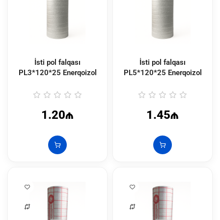
İsti pol falqası
İsti pol falqası
PL3*120*25 Enerqoizol
PL5*120*25 Enerqoizol
1.20₼
1.45₼