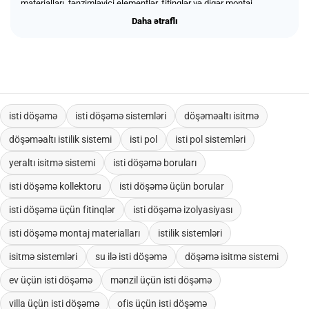
materialları, tənzimləyici elementlər, fitinqlər və digər montaj
məhsulları təqdim olunur. İsti döşəmə məkanlarda daha rahat
Daha ətraflı
Daha ətraflı
temperatur yaratmağa, istiliyin daha balanslı paylanmasına və enerji
sərfiyyatının daha səmərəli idarə olunmasına kömək edir. Məhsullar
fərdi istifadə, obyekt təmiri, yeni tikinti layihələri, topdan və korporativ
sifarişlər üçün uyğundur.
isti döşəmə
isti döşəmə sistemləri
döşəməaltı isitmə
döşəməaltı istilik sistemi
isti pol
isti pol sistemləri
yeraltı isitmə sistemi
isti döşəmə boruları
isti döşəmə kollektoru
isti döşəmə üçün borular
isti döşəmə üçün fitinqlər
isti döşəmə izolyasiyası
isti döşəmə montaj materialları
istilik sistemləri
isitmə sistemləri
su ilə isti döşəmə
döşəmə isitmə sistemi
ev üçün isti döşəmə
mənzil üçün isti döşəmə
villa üçün isti döşəmə
ofis üçün isti döşəmə