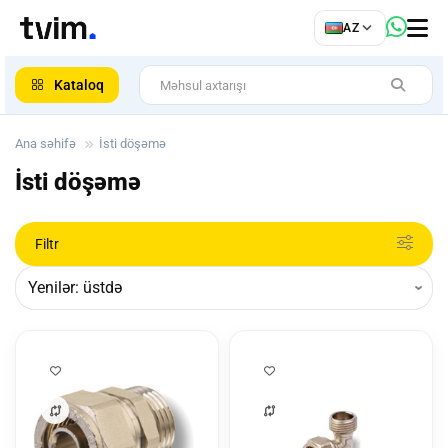
az
AZ
ar
Kataloq
Ana səhifə
İsti döşəmə
İsti döşəmə
Filtr