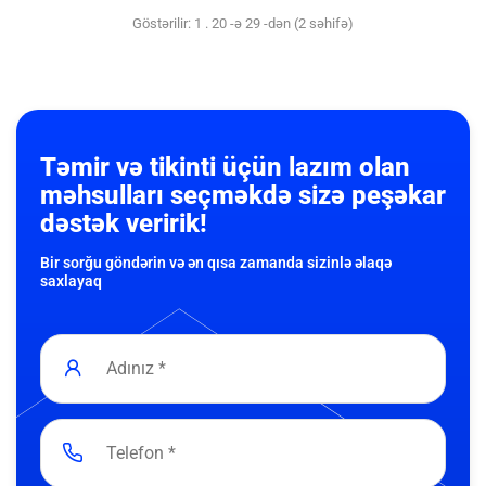
Göstərilir: 1 . 20 -ə 29 -dən (2 səhifə)
Təmir və tikinti üçün lazım olan
məhsulları seçməkdə sizə peşəkar
dəstək veririk!
Bir sorğu göndərin və ən qısa zamanda sizinlə əlaqə
saxlayaq