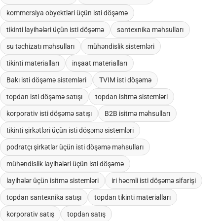
kommersiya obyektləri üçün isti döşəmə
tikinti layihələri üçün isti döşəmə
santexnika məhsulları
su təchizatı məhsulları
mühəndislik sistemləri
tikinti materialları
inşaat materialları
Bakı isti döşəmə sistemləri
TVIM isti döşəmə
topdan isti döşəmə satışı
topdan isitmə sistemləri
korporativ isti döşəmə satışı
B2B isitmə məhsulları
tikinti şirkətləri üçün isti döşəmə sistemləri
podratçı şirkətlər üçün isti döşəmə məhsulları
mühəndislik layihələri üçün isti döşəmə
layihələr üçün isitmə sistemləri
iri həcmli isti döşəmə sifarişi
topdan santexnika satışı
topdan tikinti materialları
korporativ satış
topdan satış