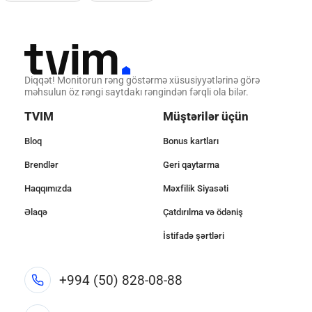
Diqqət! Monitorun rəng göstərmə xüsusiyyətlərinə görə
məhsulun öz rəngi saytdakı rəngindən fərqli ola bilər.
TVIM
Müştərilər üçün
Bloq
Bonus kartları
Brendlər
Geri qaytarma
Haqqımızda
Məxfilik Siyasəti
Əlaqə
Çatdırılma və ödəniş
İstifadə şərtləri
+994 (50) 828-08-88