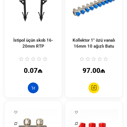
İstipol üçün skob 16-
Kollektor 1" özü vanalı
20mm RTP
16mm 10 ağızlı Batu
0.07₼
97.00₼