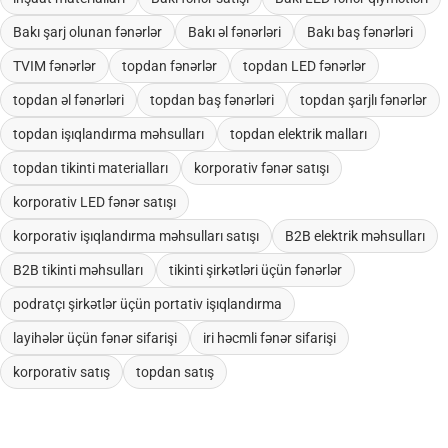
Bakı şarj olunan fənərlər
Bakı əl fənərləri
Bakı baş fənərləri
TVIM fənərlər
topdan fənərlər
topdan LED fənərlər
topdan əl fənərləri
topdan baş fənərləri
topdan şarjlı fənərlər
topdan işıqlandırma məhsulları
topdan elektrik malları
topdan tikinti materialları
korporativ fənər satışı
korporativ LED fənər satışı
korporativ işıqlandırma məhsulları satışı
B2B elektrik məhsulları
B2B tikinti məhsulları
tikinti şirkətləri üçün fənərlər
podratçı şirkətlər üçün portativ işıqlandırma
layihələr üçün fənər sifarişi
iri həcmli fənər sifarişi
korporativ satış
topdan satış