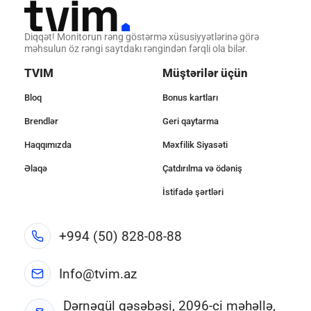
Diqqət! Monitorun rəng göstərmə xüsusiyyətlərinə görə
məhsulun öz rəngi saytdakı rəngindən fərqli ola bilər.
TVIM
Müştərilər üçün
Bloq
Bonus kartları
Brendlər
Geri qaytarma
Haqqımızda
Məxfilik Siyasəti
Əlaqə
Çatdırılma və ödəniş
İstifadə şərtləri
+994 (50) 828-08-88
Info@tvim.az
Dərnəgül qəsəbəsi, 2096-ci məhəllə,