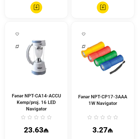
Fənər NPT-CA14-ACCU
Fənər NPT-CP17-3AAA
Kemp/proj. 16 LED
1W Navigator
Navigator
23.63₼
3.27₼