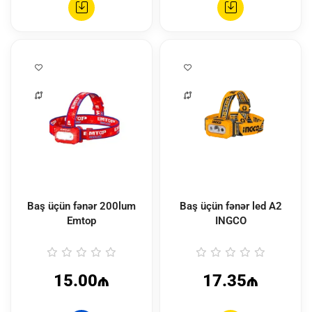
Baş üçün fənər 200lum
Baş üçün fənər led A2
Emtop
INGCO
15.00₼
17.35₼