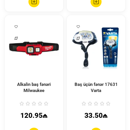
Alkalin baş fənəri
Baş üçün fənər 17631
Milwaukee
Varta
120.95₼
33.50₼