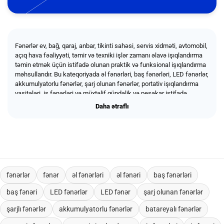
Fənərlər ev, bağ, qaraj, anbar, tikinti sahəsi, servis xidməti, avtomobil,
açıq hava fəaliyyəti, təmir və texniki işlər zamanı əlavə işıqlandırma
təmin etmək üçün istifadə olunan praktik və funksional işıqlandırma
məhsullarıdır. Bu kateqoriyada əl fənərləri, baş fənərləri, LED fənərlər,
akkumulyatorlu fənərlər, şarj olunan fənərlər, portativ işıqlandırma
vasitələri, iş fənərləri və müxtəlif gündəlik və peşəkar istifadə
sahələrinə uyğun fənər modelləri təqdim olunur. Keyfiyyətli fənərlər
Daha ətraflı
Daha ətraflı
zəif işıqlı və qaranlıq mühitlərdə rahat görmə imkanı yaratmağa, təmir
və montaj işlərini daha təhlükəsiz aparmağa, elektrik kəsintisi
zamanı alternativ işıq mənbəyi kimi istifadə olunmağa və açıq hava
şəraitində etibarlı işıqlandırma təmin etməyə kömək edir. Məhsullar
elektrik ustaları, montaj briqadaları, təmir şirkətləri, tikinti şirkətləri,
servis komandaları, anbar və logistika sahələri, fərdi istifadəçilər,
korporativ müştərilər, topdan və layihə əsaslı sifarişlər üçün
fənərlər
fənər
əl fənərləri
əl fənəri
baş fənərləri
uyğundur.
baş fənəri
LED fənərlər
LED fənər
şarj olunan fənərlər
şarjlı fənərlər
akkumulyatorlu fənərlər
batareyalı fənərlər