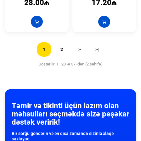
28.00₼
17.20₼
1
2
>
>|
Göstərilir: 1 . 20 -ə 37 -dən (2 səhifə)
Təmir və tikinti üçün lazım olan
məhsulları seçməkdə sizə peşəkar
dəstək veririk!
Bir sorğu göndərin və ən qısa zamanda sizinlə əlaqə
saxlayaq