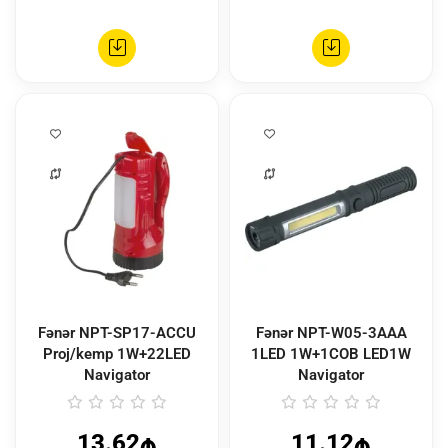
Fənər NPT-SP17-ACCU
Fənər NPT-W05-3AAA
Proj/kemp 1W+22LED
1LED 1W+1COB LED1W
Navigator
Navigator
13.62₼
11.12₼