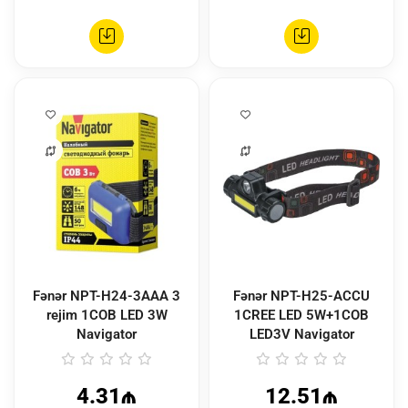
Fənər NPT-H24-3AAA 3
Fənər NPT-H25-ACCU
rejim 1COB LED 3W
1CREE LED 5W+1COB
Navigator
LED3V Navigator
4.31₼
12.51₼