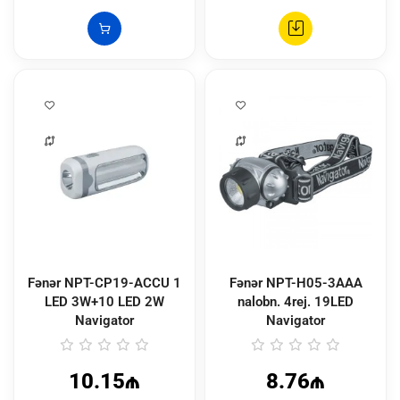
Fənər NPT-CP19-ACCU 1
Fənər NPT-H05-3AAA
LED 3W+10 LED 2W
nalobn. 4rej. 19LED
Navigator
Navigator
10.15₼
8.76₼