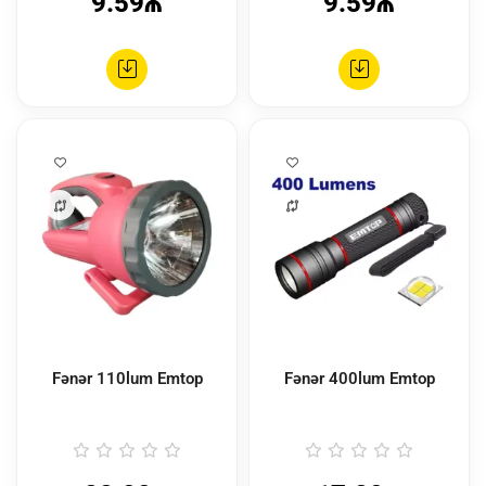
9.59₼
9.59₼
Fənər 110lum Emtop
Fənər 400lum Emtop