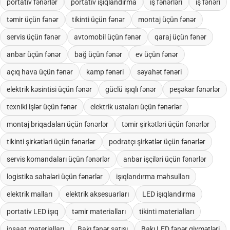
portativ fənərlər
portativ işıqlandırma
iş fənərləri
iş fənəri
təmir üçün fənər
tikinti üçün fənər
montaj üçün fənər
servis üçün fənər
avtomobil üçün fənər
qaraj üçün fənər
anbar üçün fənər
bağ üçün fənər
ev üçün fənər
açıq hava üçün fənər
kamp fənəri
səyahət fənəri
elektrik kəsintisi üçün fənər
güclü işıqlı fənər
peşəkar fənərlər
texniki işlər üçün fənər
elektrik ustaları üçün fənərlər
montaj briqadaları üçün fənərlər
təmir şirkətləri üçün fənərlər
tikinti şirkətləri üçün fənərlər
podratçı şirkətlər üçün fənərlər
servis komandaları üçün fənərlər
anbar işçiləri üçün fənərlər
logistika sahələri üçün fənərlər
işıqlandırma məhsulları
elektrik malları
elektrik aksesuarları
LED işıqlandırma
portativ LED işıq
təmir materialları
tikinti materialları
inşaat materialları
Bakı fənər satışı
Bakı LED fənər qiymətləri