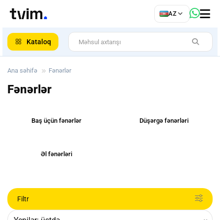
az
AZ
ar
Kataloq
Ana səhifə
Fənərlər
Fənərlər
Baş üçün fənərlər
Düşərgə fənərləri
Əl fənərləri
Filtr