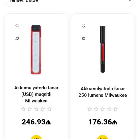
Akkumulyatorlu fənər
Akkumulyatorlu fənər
(USB) maqnitli
250 lumens Milwaukee
Milwaukee
246.93₼
176.36₼