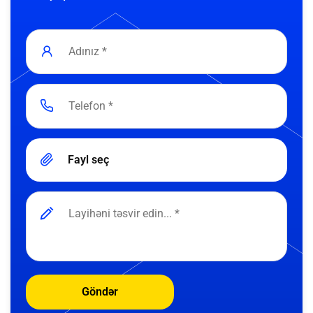
Fayl seç
Göndər