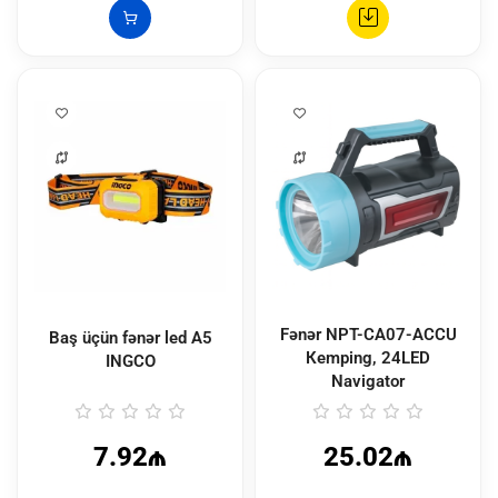
Fənər NPT-CA07-ACCU
Baş üçün fənər led A5
Кеmping, 24LED
INGCO
Navigator
7.92₼
25.02₼