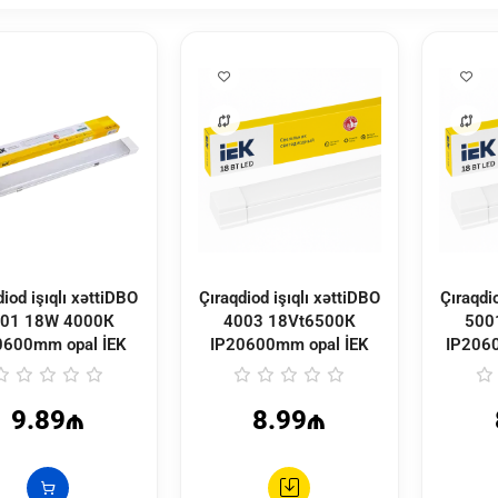
diod işıqlı xəttiDBO
Çıraqdiod işıqlı xəttiDBO
Çıraqdi
01 18W 4000К
4003 18Vt6500К
500
0600mm opal İEK
IP20600mm opal İEK
IP206
9.89₼
8.99₼