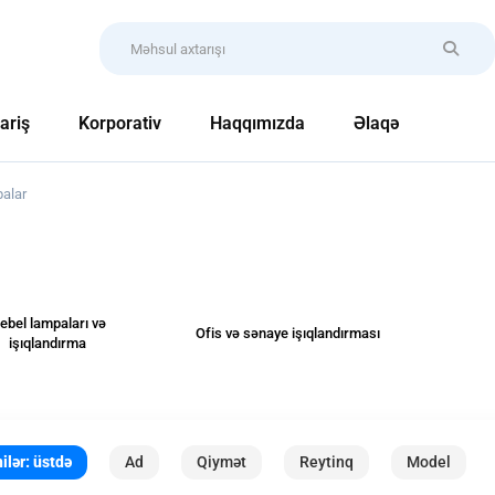
ariş
Korporativ
Haqqımızda
Əlaqə
alar
ebel lampaları və
Ofis və sənaye işıqlandırması
işıqlandırma
ilər: üstdə
Ad
Qiymət
Reytinq
Model