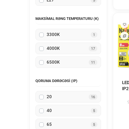
E27
5
MAKSIMAL RƏNG TEMPERATURU (K)
3300K
1
4000K
17
6500K
11
QORUMA DƏRƏCƏSI (IP)
LED NBL-R1- 8
IP2
20
16
40
5
65
5