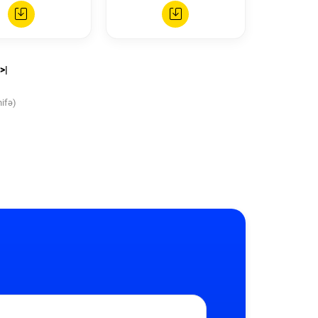
>|
hifə)