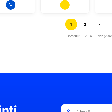
1
2
>
Göstərilir: 1 . 20 -ə 35 -dən (2 sə
inti