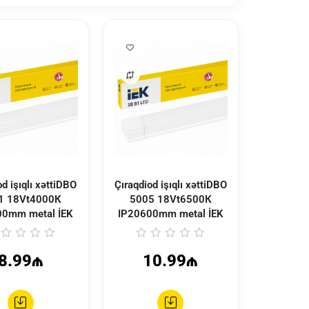
od işıqlı xəttiDBO
Çıraqdiod işıqlı xəttiDBO
1 18Vt4000К
5005 18Vt6500К
00mm metal İEK
IP20600mm metal İEK
8.99₼
10.99₼