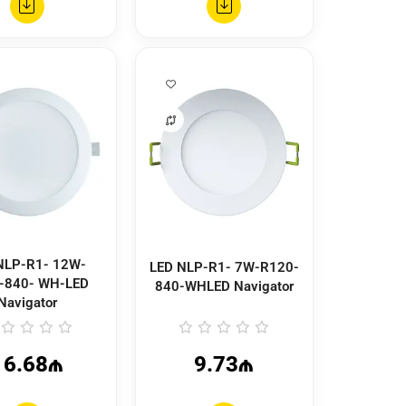
LED NLP-R1- 7W-R120-
-840- WH-LED
840-WHLED Navigator
Navigator
16.68₼
9.73₼