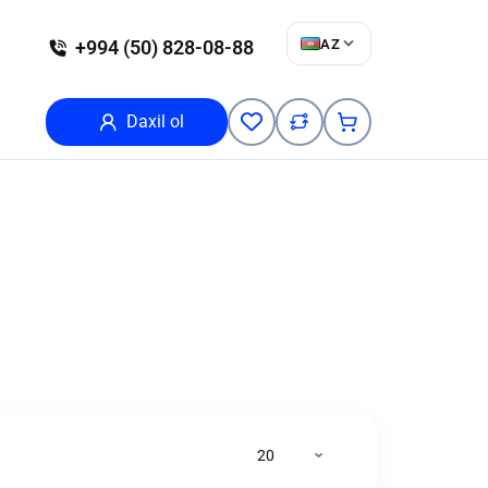
AZ
+994 (50) 828-08-88
Daxil ol