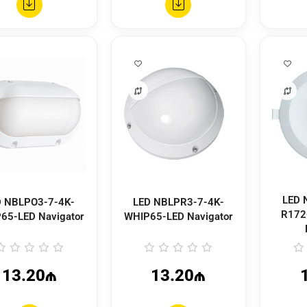
LED NLP-R1- 12W-
-4K-
LED NBLPR3-7-4K-
R172
65-LED Navigator
WHIP65-LED Navigator
13.20₼
13.20₼