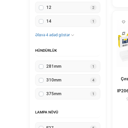
12
2
14
1
Əlavə 4 ədəd göstər
HÜNDÜRLÜK
281mm
1
Çır
310mm
4
IP20
375mm
1
LAMPA NÖVÜ