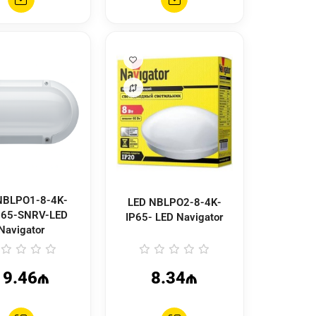
LED NBLPO2-8-4K-
65-SNRV-LED
IP65- LED Navigator
Navigator
19.46₼
8.34₼