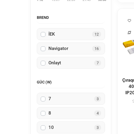
BREND
İEK
12
Navigator
16
Onlayt
7
Çıraq
GÜC (W)
40
IP2
7
3
8
4
10
3