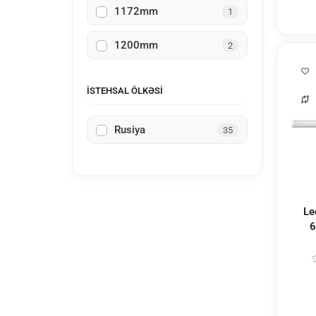
1172mm
1
1200mm
2
İSTEHSAL ÖLKƏSI
Rusiya
35
Led ODPO
6