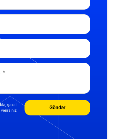
klə, şəxsi
Göndər
verirsiniz