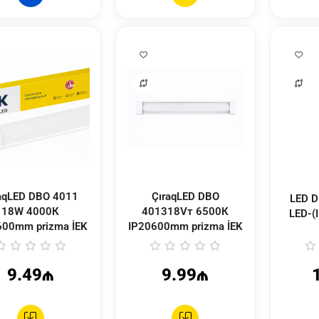
aqLED DBO 4011
ÇıraqLED DBO
LED DPB-01- 10-4K-
18W 4000К
401318Vт 6500К
LED-(
600mm prizma İEK
IP20600mm prizma İEK
9.49₼
9.99₼