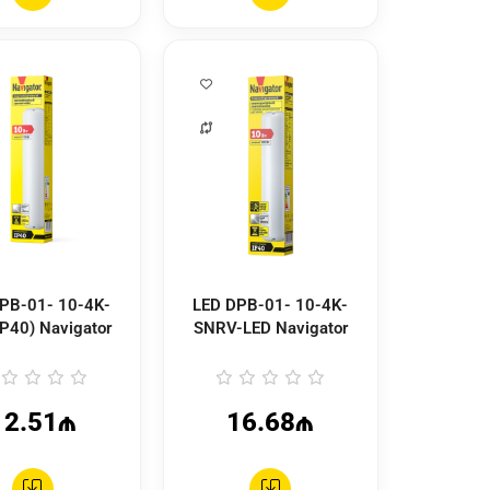
LED DPB-01- 10-4K-
IP40) Navigator
SNRV-LED Navigator
12.51₼
16.68₼