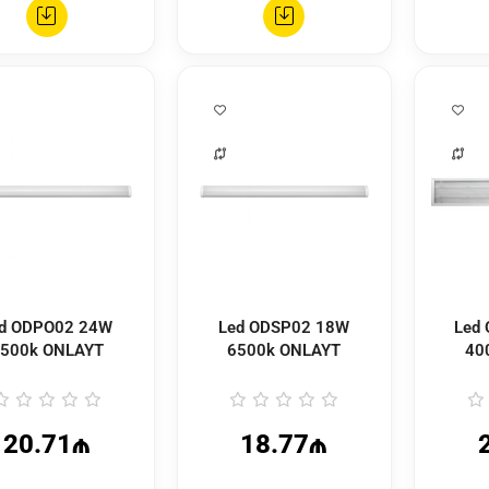
02 24W
Led ODSP02 18W
Led OLP-S08 36W
500k ONLAYT
6500k ONLAYT
40
20.71₼
18.77₼