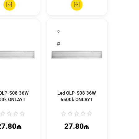
Led OLP-S08 36W
00k ONLAYT
6500k ONLAYT
27.80₼
27.80₼