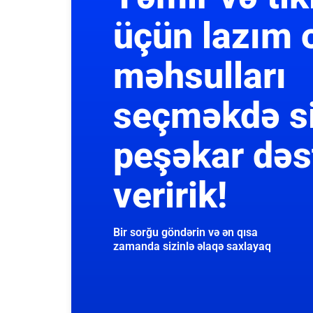
üçün lazım 
məhsulları
seçməkdə s
peşəkar dəs
veririk!
Bir sorğu göndərin və ən qısa
zamanda sizinlə əlaqə saxlayaq