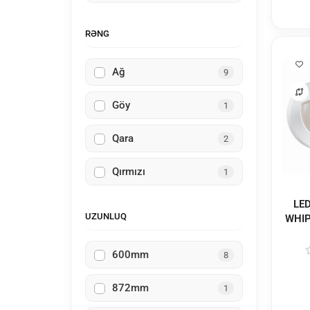
RƏNG
Ağ
9
Göy
1
Qara
2
Qırmızı
1
LED NBLPO3-7
UZUNLUQ
WHIP
600mm
8
872mm
1