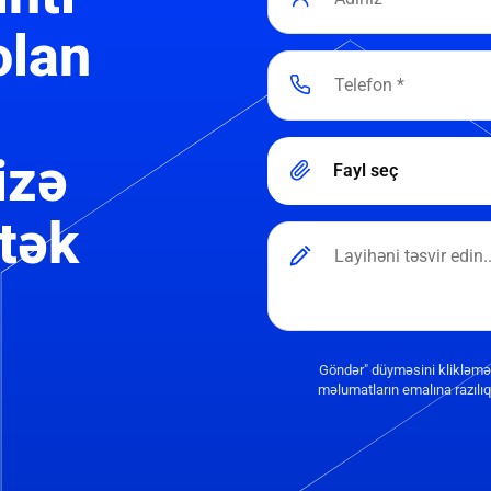
olan
izə
Fayl seç
tək
Göndər" düyməsini klikləmə
məlumatların emalına razılıq 