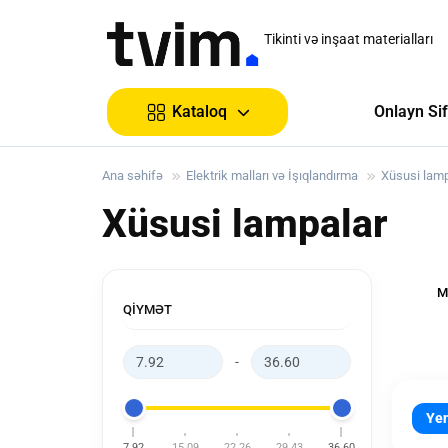
Tikinti və inşaat materialları
Onlayn Sif
Kataloq
Ana səhifə
Elektrik malları və İşıqlandırma
Xüsusi lamp
Xüsusi lampalar
M
QIYMƏT
-
Yen
7.92
15.09
22.26
29.43
36.60