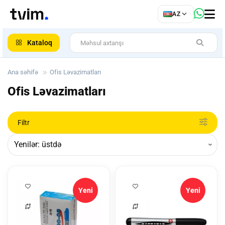
az
AZ
ar
Kataloq
Ana səhifə
Ofis Ləvazimatları
Ofis Ləvazimatları
Filtr
Yeni
Yeni