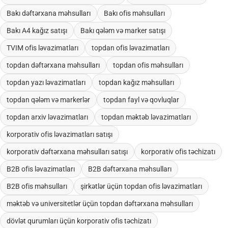
Bakı dəftərxana məhsulları
Bakı ofis məhsulları
Bakı A4 kağız satışı
Bakı qələm və marker satışı
TVIM ofis ləvazimatları
topdan ofis ləvazimatları
topdan dəftərxana məhsulları
topdan ofis məhsulları
topdan yazı ləvazimatları
topdan kağız məhsulları
topdan qələm və markerlər
topdan fayl və qovluqlar
topdan arxiv ləvazimatları
topdan məktəb ləvazimatları
korporativ ofis ləvazimatları satışı
korporativ dəftərxana məhsulları satışı
korporativ ofis təchizatı
B2B ofis ləvazimatları
B2B dəftərxana məhsulları
B2B ofis məhsulları
şirkətlər üçün topdan ofis ləvazimatları
məktəb və universitetlər üçün topdan dəftərxana məhsulları
dövlət qurumları üçün korporativ ofis təchizatı