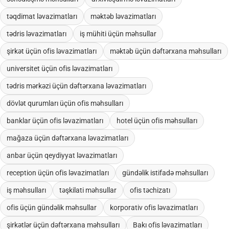
təqdimat ləvazimatları
məktəb ləvazimatları
tədris ləvazimatları
iş mühiti üçün məhsullar
şirkət üçün ofis ləvazimatları
məktəb üçün dəftərxana məhsulları
universitet üçün ofis ləvazimatları
tədris mərkəzi üçün dəftərxana ləvazimatları
dövlət qurumları üçün ofis məhsulları
banklar üçün ofis ləvazimatları
hotel üçün ofis məhsulları
mağaza üçün dəftərxana ləvazimatları
anbar üçün qeydiyyat ləvazimatları
reception üçün ofis ləvazimatları
gündəlik istifadə məhsulları
iş məhsulları
təşkilati məhsullar
ofis təchizatı
ofis üçün gündəlik məhsullar
korporativ ofis ləvazimatları
şirkətlər üçün dəftərxana məhsulları
Bakı ofis ləvazimatları