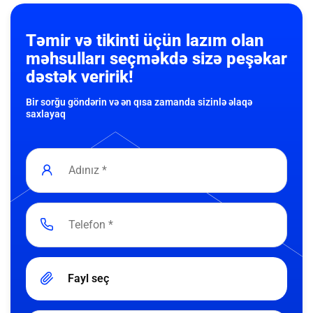
Təmir və tikinti üçün lazım olan
məhsulları seçməkdə sizə peşəkar
dəstək veririk!
Bir sorğu göndərin və ən qısa zamanda sizinlə əlaqə
saxlayaq
Fayl seç