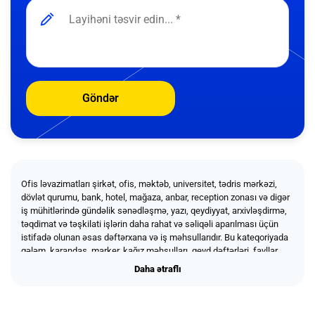
Göndər
Ofis ləvazimatları şirkət, ofis, məktəb, universitet, tədris mərkəzi,
dövlət qurumu, bank, hotel, mağaza, anbar, reception zonası və digər
iş mühitlərində gündəlik sənədləşmə, yazı, qeydiyyat, arxivləşdirmə,
təqdimat və təşkilati işlərin daha rahat və səliqəli aparılması üçün
istifadə olunan əsas dəftərxana və iş məhsullarıdır. Bu kateqoriyada
qələm, karandaş, marker, kağız məhsulları, qeyd dəftərləri, fayllar,
qovluqlar, yapışqan lentlər, kağız sıxacları, stepler və stepler
Daha ətraflı
Daha ətraflı
skobaları, pozan, xətkeş, masaüstü təşkilatçılar, sənəd saxlama
məhsulları və gündəlik ofis istifadəsinə uyğun müxtəlif ləvazimatlar
təqdim olunur. Keyfiyyətli ofis ləvazimatları iş proseslərinin daha