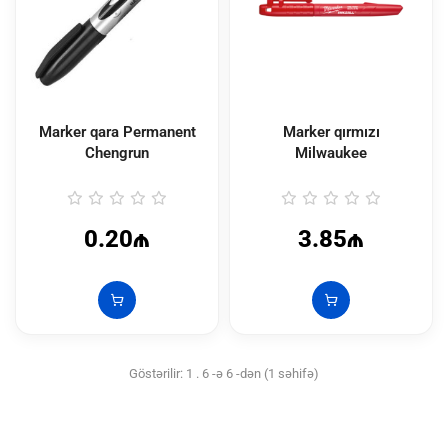
Marker qara Permanent
Marker qırmızı
Chengrun
Milwaukee
0.20₼
3.85₼
Göstərilir: 1 . 6 -ə 6 -dən (1 səhifə)