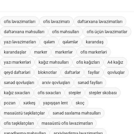
nizamlı qurulmasına, sənədlərin düzgün saxlanılmasına,
əməkdaşların gündəlik tapşırıqları daha rahat yerinə yetirməsinə,
tədris və idarəetmə proseslərində səmərəliliyin artırılmasına kömək
edir. Məhsullar fərdi istifadəçilər, şirkətlər, məktəblər, universitetlər,
ofis ləvazimatları
ofis ləvazimatı
dəftərxana ləvazimatları
kurs və tədris mərkəzləri, ofislər, dövlət və özəl qurumlar, banklar,
hotellər, mağaza şəbəkələri, korporativ müştərilər, topdan və layihə
dəftərxana məhsulları
ofis məhsulları
ofis üçün ləvazimatlar
əsaslı sifarişlər üçün uyğundur.
yazı ləvazimatları
qələm
qələmlər
karandaş
karandaşlar
marker
markerlər
ofis markerləri
yazı markerləri
kağız məhsulları
ofis kağızları
A4 kağız
qeyd dəftərləri
bloknotlar
dəftərlər
fayllar
qovluqlar
sənəd qovluqları
arxiv qovluqları
sənəd faylları
kağız sıxacları
ofis sıxacları
stepler
stepler skobası
pozan
xətkeş
yapışqan lent
skoç
masaüstü təşkilatçılar
sənəd saxlama məhsulları
ofis təşkilatçıları
masaüstü ofis ləvazimatları
sənədləşmə məhsulları
arxivləşdirmə ləvazimatları