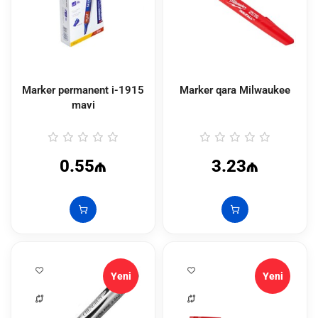
Marker permanent i-1915
Marker qara Milwaukee
mavi
0.55₼
3.23₼
Yeni
Yeni