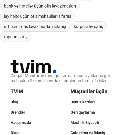
bank və hotellər üçün ofis ləvazimatları
layihələr üçün ofis məhsulları sifarişi
iri həcmli ofis ləvazimatları sifarişi
korporativ satış
topdan satış
Diqqət! Monitorun rəng göstərmə xüsusiyyətlərinə görə
məhsulun öz rəngi saytdakı rəngindən fərqli ola bilər.
TVIM
Müştərilər üçün
Bloq
Bonus kartları
Brendlər
Geri qaytarma
Haqqımızda
Məxfilik Siyasəti
Əlaqə
Çatdırılma və ödəniş