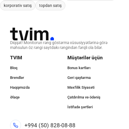
korporativ satış
topdan satış
Diqqət! Monitorun rəng göstərmə xüsusiyyətlərinə görə
məhsulun öz rəngi saytdakı rəngindən fərqli ola bilər.
TVIM
Müştərilər üçün
Bloq
Bonus kartları
Brendlər
Geri qaytarma
Haqqımızda
Məxfilik Siyasəti
Əlaqə
Çatdırılma və ödəniş
İstifadə şərtləri
+994 (50) 828-08-88