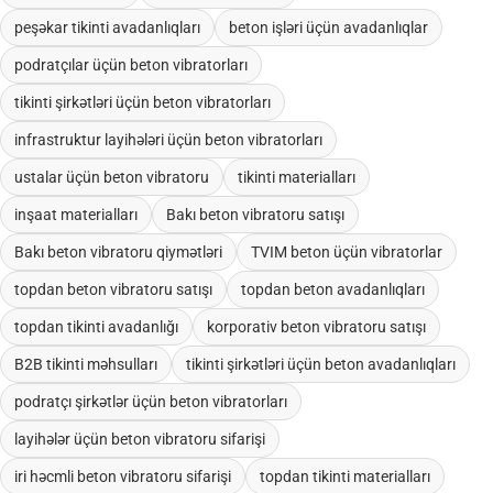
peşəkar tikinti avadanlıqları
beton işləri üçün avadanlıqlar
podratçılar üçün beton vibratorları
tikinti şirkətləri üçün beton vibratorları
infrastruktur layihələri üçün beton vibratorları
ustalar üçün beton vibratoru
tikinti materialları
inşaat materialları
Bakı beton vibratoru satışı
Bakı beton vibratoru qiymətləri
TVIM beton üçün vibratorlar
topdan beton vibratoru satışı
topdan beton avadanlıqları
topdan tikinti avadanlığı
korporativ beton vibratoru satışı
B2B tikinti məhsulları
tikinti şirkətləri üçün beton avadanlıqları
podratçı şirkətlər üçün beton vibratorları
layihələr üçün beton vibratoru sifarişi
iri həcmli beton vibratoru sifarişi
topdan tikinti materialları