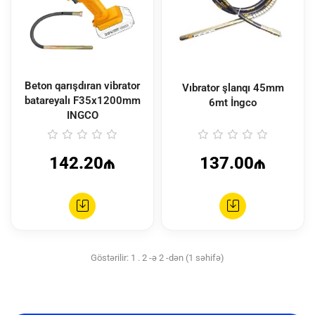
Beton qarışdıran vibrator
Vıbrator şlanqı 45mm
batareyalı F35x1200mm
6mt İngco
INGCO
142.20₼
137.00₼
Göstərilir: 1 . 2 -ə 2 -dən (1 səhifə)