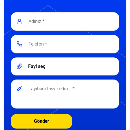
Fayl seç
Göndər