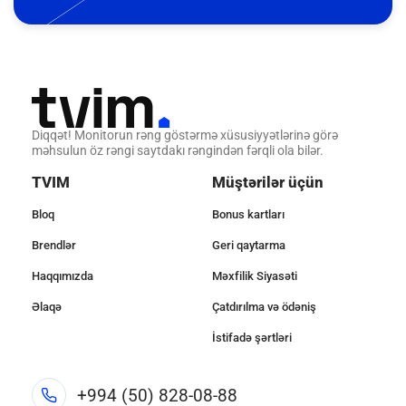
Diqqət! Monitorun rəng göstərmə xüsusiyyətlərinə görə
məhsulun öz rəngi saytdakı rəngindən fərqli ola bilər.
TVIM
Müştərilər üçün
Bloq
Bonus kartları
Brendlər
Geri qaytarma
Haqqımızda
Məxfilik Siyasəti
Əlaqə
Çatdırılma və ödəniş
İstifadə şərtləri
+994 (50) 828-08-88