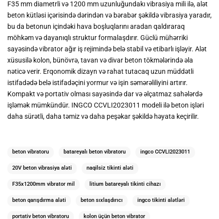
F35 mm diametrli və 1200 mm uzunluğundakı vibrasiya mili ilə, alət
beton kütləsi içərisində dərindən və bərabər şəkildə vibrasiya yaradır,
bu da betonun içindəki hava boşluqlarını aradan qaldıraraq
möhkəm və dayanıqlı struktur formalaşdırır. Güclü mühərriki
sayəsində vibrator ağır iş rejimində belə stabil və etibarlı işləyir. Alət
xüsusilə kolon, bünövrə, tavan və divar beton tökmələrində əla
nəticə verir. Erqonomik dizayn və rahat tutacaq uzun müddətli
istifadədə belə istifadəçini yormur və işin səmərəliliyini artırır.
Kompakt və portativ olması sayəsində dar və əlçatmaz sahələrdə
işləmək mümkündür. INGCO CCVLI2023011 modeli ilə beton işləri
daha sürətli, daha təmiz və daha peşəkar şəkildə həyata keçirilir.
beton vibratoru
batareyalı beton vibratoru
ingco CCVLI2023011
20V beton vibrasiya aləti
naqilsiz tikinti aləti
F35x1200mm vibrator mil
litium batareyalı tikinti cihazı
beton qarışdırma aləti
beton sıxlaşdırıcı
ingco tikinti alətləri
portativ beton vibratoru
kolon üçün beton vibrator