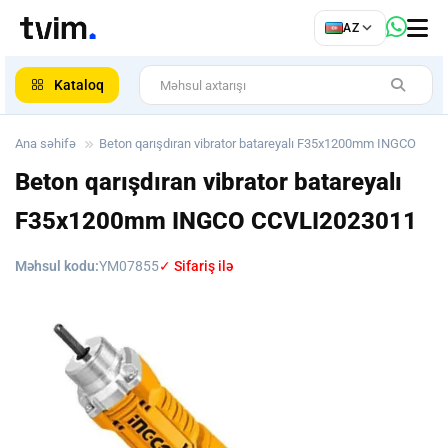
az
AZ
ar
Kataloq
Ana səhifə
Beton qarışdıran vibrator batareyalı F35x1200mm INGCO
Beton qarışdıran vibrator batareyalı
F35x1200mm INGCO
CCVLI2023011
Məhsul kodu:
YM07855
✓ Sifariş ilə