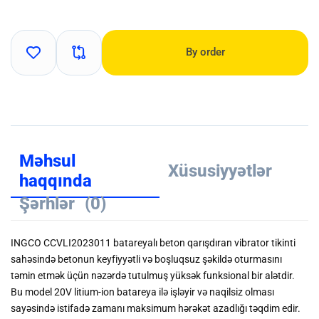
By order
Məhsul
Xüsusiyyətlər
haqqında
Şərhlər
(0)
INGCO CCVLI2023011 batareyalı beton qarışdıran vibrator tikinti
sahəsində betonun keyfiyyətli və boşluqsuz şəkildə oturmasını
təmin etmək üçün nəzərdə tutulmuş yüksək funksional bir alətdir.
Bu model 20V litium-ion batareya ilə işləyir və naqilsiz olması
sayəsində istifadə zamanı maksimum hərəkət azadlığı təqdim edir.