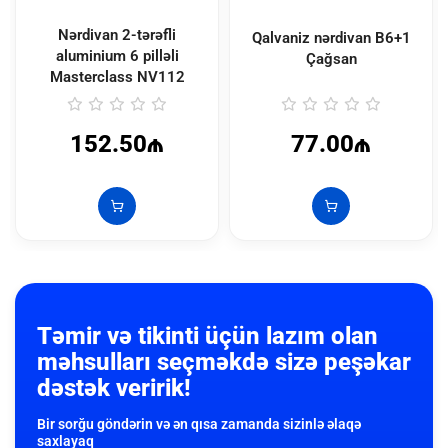
Nərdivan 2-tərəfli
Qalvaniz nərdivan B6+1
aluminium 6 pilləli
Çağsan
Masterclass
NV112
152.50₼
77.00₼
Təmir və tikinti üçün lazım olan
məhsulları seçməkdə sizə peşəkar
dəstək veririk!
Bir sorğu göndərin və ən qısa zamanda sizinlə əlaqə
saxlayaq