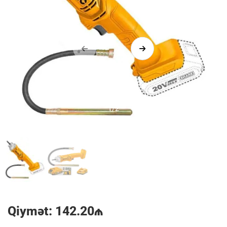
1/2
Qiymət: 142.20₼