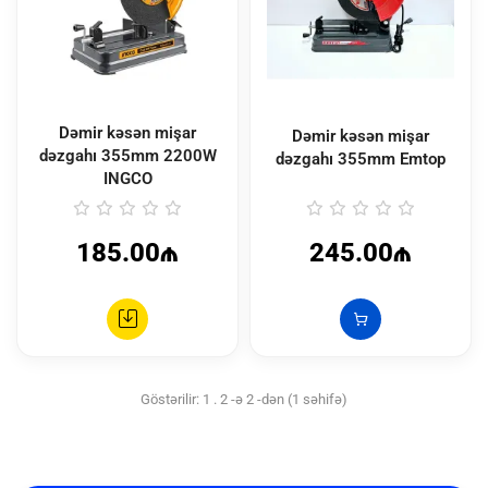
Dəmir kəsən mişar
Dəmir kəsən mişar
dəzgahı 355mm 2200W
dəzgahı 355mm Emtop
INGCO
185.00₼
245.00₼
Göstərilir: 1 . 2 -ə 2 -dən (1 səhifə)