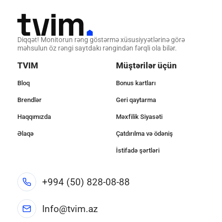
Diqqət! Monitorun rəng göstərmə xüsusiyyətlərinə görə
məhsulun öz rəngi saytdakı rəngindən fərqli ola bilər.
TVIM
Müştərilər üçün
Bloq
Bonus kartları
Brendlər
Geri qaytarma
Haqqımızda
Məxfilik Siyasəti
Əlaqə
Çatdırılma və ödəniş
İstifadə şərtləri
+994 (50) 828-08-88
Info@tvim.az