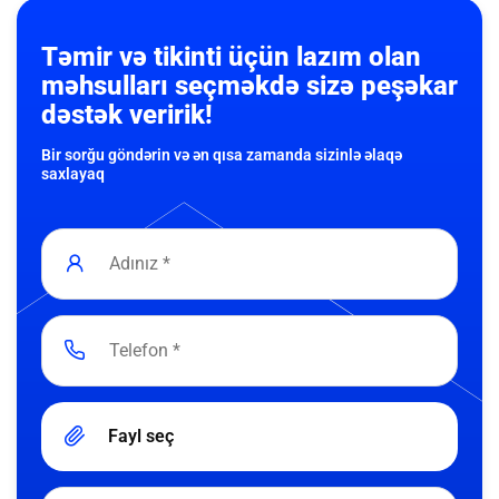
Təmir və tikinti üçün lazım olan
məhsulları seçməkdə sizə peşəkar
dəstək veririk!
Bir sorğu göndərin və ən qısa zamanda sizinlə əlaqə
saxlayaq
Fayl seç