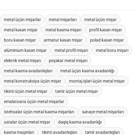
metal üçün mişarlar
metal mişarları
metal üçün mişar
metal kəsən mişar
metal kəsmə mişarı
profil kəsən mişar
boru kəsən mişar
armatur kəsən mişar
polad kəsən mişar
alüminium kəsən mişar
metal profil mişarı
metal boru mişarı
elektrik metal mişarı
peşəkar metal mişarı
metal kəsmə avadanlıqları
metal üçün kəsmə avadanlığı
metal konstruksiya üçün mişar
montaj işləri üçün metal mişar
tikinti üçün metal mişar
təmir üçün metal mişar
emalatxana üçün metal mişarlar
istehsalat üçün metal kəsmə mişarları
sənaye metal mişarları
ustalar üçün metal mişar
dəqiq kəsmə avadanlığı
kəsmə maşınları
tikinti avadanlıqları
təmir avadanlıqları