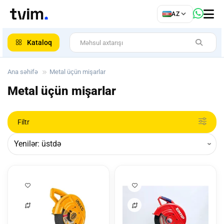
az
AZ
ar
Kataloq
Ana səhifə
Metal üçün mişarlar
Metal üçün mişarlar
Filtr