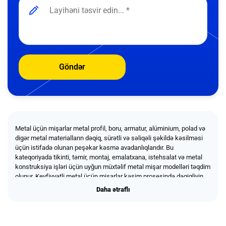
Göndər
Metal üçün mişarlar metal profil, boru, armatur, alüminium, polad və
digər metal materialların dəqiq, sürətli və səliqəli şəkildə kəsilməsi
üçün istifadə olunan peşəkar kəsmə avadanlıqlarıdır. Bu
kateqoriyada tikinti, təmir, montaj, emalatxana, istehsalat və metal
konstruksiya işləri üçün uyğun müxtəlif metal mişar modelləri təqdim
olunur. Keyfiyyətli metal üçün mişarlar kəsim prosesində dəqiqliyin
qorunmasına, material itkisinin azalmasına, işin daha təhlükəsiz və
Daha ətraflı
Daha ətraflı
effektiv aparılmasına, həmçinin nəticənin peşəkar görünməsinə
kömək edir. Məhsullar ustalar, tikinti şirkətləri, podratçı təşkilatlar,
emalatxanalar, istehsalat sahələri, metal konstruksiya layihələri,
topdan və korporativ sifarişlər üçün uyğundur.