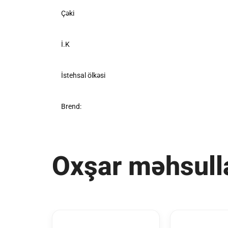
Çəki
İ.K
İstehsal ölkəsi
Brend:
Oxşar məhsull