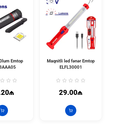
00lum Emtop
Maqnitli led fənər Emtop
Fənər
3AAA05
ELFL30001
E
.20₼
29.00₼
2