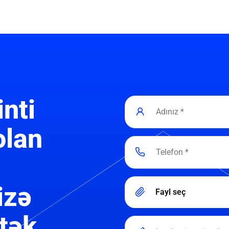
inti
olan
izə
Fayl seç
tək