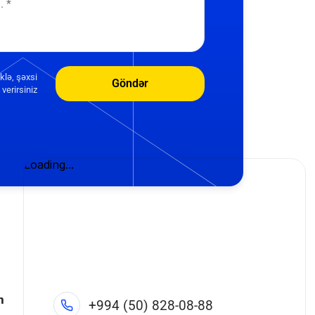
klə, şəxsi
Göndər
verirsiniz
n
+994 (50) 828-08-88