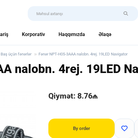
ariş
Korporativ
Haqqımızda
Əlaqə
Baş üçün fənərlər
Fənər NPT-H05-3AAA nalobn. 4rej. 19LED Navigator
A nalobn. 4rej. 19LED Na
Qiymət: 8.76₼
By order