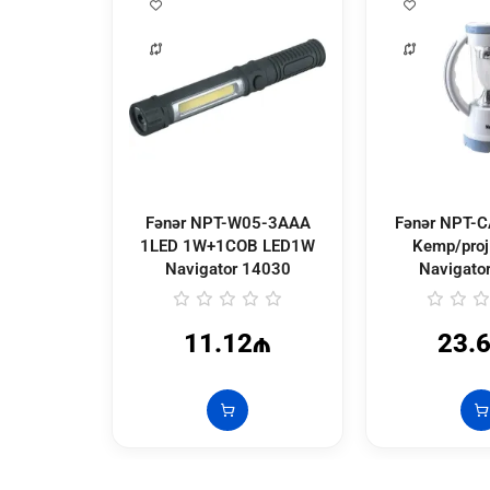
Fənər NPT-W05-3AAA
Fənər NPT-CA14-ACCU
1LED 1W+1COB LED1W
Kemp/proj
Navigator
14030
Navigato
11.12₼
23.