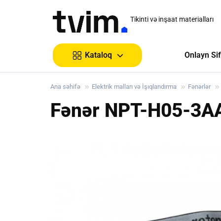
Tikinti və inşaat materialları
Onlayn Sif
Kataloq
Ana səhifə
Elektrik malları və İşıqlandırma
Fənərlər
Fənər NPT-H05-3AA