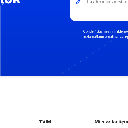
Göndər" düyməsini klikləmə
məlumatların emalına razılıq 
TVIM
Müştərilər üçü