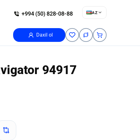
AZ
+994 (50) 828-08-88
Daxil ol
vigator
94917