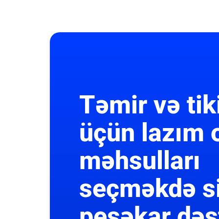
Təmir və tik
üçün lazım 
məhsulları
seçməkdə s
peşəkar dəs