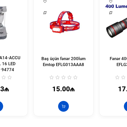
Baş üçün fənər 200lum
Fənər 4
. 16 LED
Emtop
EFLG013AAA8
EFLG
r
94774
63₼
15.00₼
17