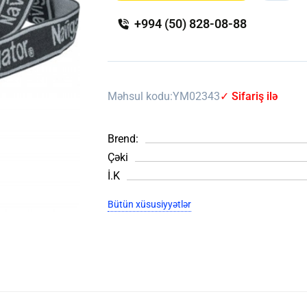
+994 (50) 828-08-88
Məhsul kodu:
YM02343
✓ Sifariş ilə
Brend:
Çəki
İ.K
Bütün xüsusiyyətlər