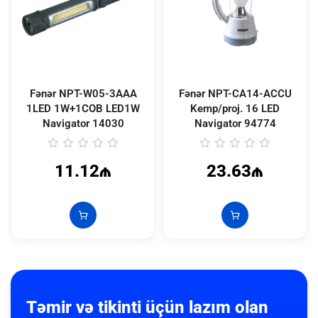
Fənər NPT-W05-3AAA
Fənər NPT-CA14-ACCU
1LED 1W+1COB LED1W
Kemp/proj. 16 LED
Navigator
14030
Navigator
94774
11.12₼
23.63₼
Təmir və tikinti üçün lazım olan