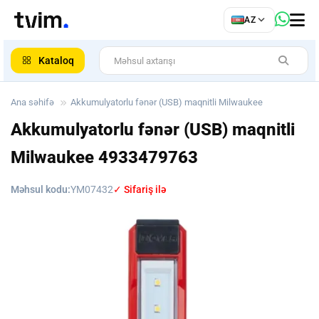
az
AZ
ar
Kataloq
Ana səhifə
Akkumulyatorlu fənər (USB) maqnitli Milwaukee
Akkumulyatorlu fənər (USB) maqnitli
Milwaukee
4933479763
Məhsul kodu:
YM07432
✓ Sifariş ilə