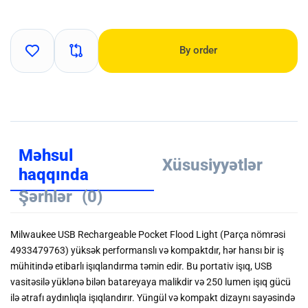
By order
Məhsul
Xüsusiyyətlər
haqqında
Şərhlər
(0)
Milwaukee USB Rechargeable Pocket Flood Light (Parça nömrəsi
4933479763) yüksək performanslı və kompaktdır, hər hansı bir iş
mühitində etibarlı işıqlandırma təmin edir. Bu portativ işıq, USB
vasitəsilə yüklənə bilən batareyaya malikdir və 250 lumen işıq gücü
ilə ətrafı aydınlıqla işıqlandırır. Yüngül və kompakt dizaynı sayəsində