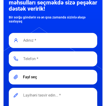
məhsulları seçməkdə sizə peşəkar
dəstək veririk!
Bir sorğu göndərin və ən qısa zamanda sizinlə əlaqə
saxlayaq
Fayl seç