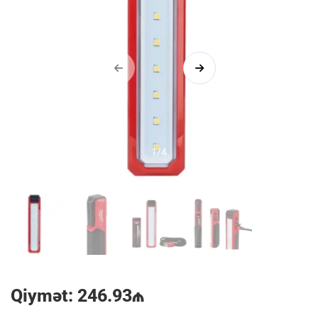
1/4
Qiymət: 246.93₼