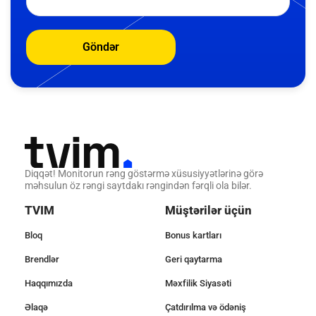
Göndər
Diqqət! Monitorun rəng göstərmə xüsusiyyətlərinə görə
məhsulun öz rəngi saytdakı rəngindən fərqli ola bilər.
TVIM
Müştərilər üçün
Bloq
Bonus kartları
Brendlər
Geri qaytarma
Haqqımızda
Məxfilik Siyasəti
Əlaqə
Çatdırılma və ödəniş