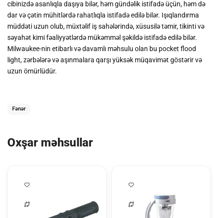
cibinizdə asanlıqla daşıya bilər, həm gündəlik istifadə üçün, həm də
dar və çətin mühitlərdə rahatlıqla istifadə edilə bilər. Işıqlandırma
müddəti uzun olub, müxtəlif iş sahələrində, xüsusilə təmir, tikinti və
səyahət kimi fəaliyyətlərdə mükəmməl şəkildə istifadə edilə bilər.
Milwaukee-nin etibarlı və davamlı məhsulu olan bu pocket flood
light, zərbələrə və aşınmalara qarşı yüksək müqavimət göstərir və
uzun ömürlüdür.
Fənər
Oxşar məhsullar