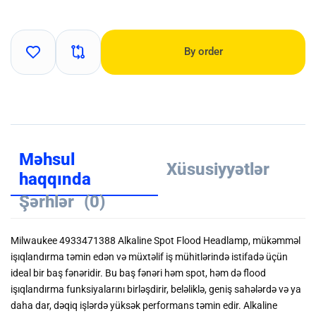
By order
Məhsul
Xüsusiyyətlər
haqqında
Şərhlər
(0)
Milwaukee 4933471388 Alkaline Spot Flood Headlamp, mükəmməl
işıqlandırma təmin edən və müxtəlif iş mühitlərində istifadə üçün
ideal bir baş fənəridir. Bu baş fənəri həm spot, həm də flood
işıqlandırma funksiyalarını birləşdirir, beləliklə, geniş sahələrdə və ya
daha dar, dəqiq işlərdə yüksək performans təmin edir. Alkaline