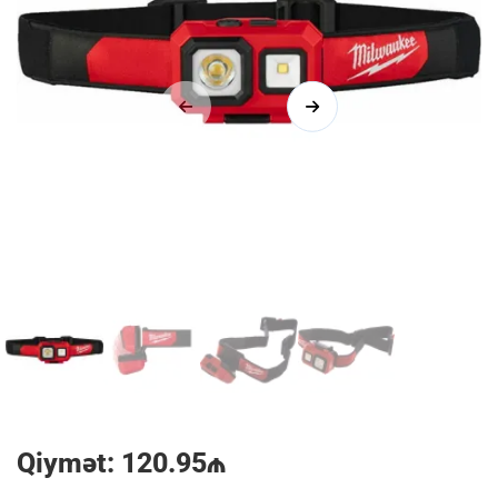
1/4
Qiymət: 120.95₼