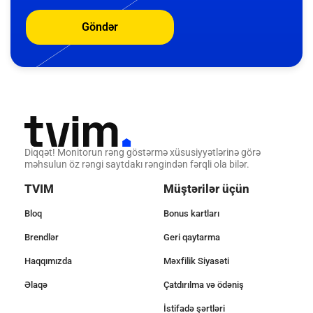
Göndər
Diqqət! Monitorun rəng göstərmə xüsusiyyətlərinə görə
məhsulun öz rəngi saytdakı rəngindən fərqli ola bilər.
TVIM
Müştərilər üçün
Bloq
Bonus kartları
Brendlər
Geri qaytarma
Haqqımızda
Məxfilik Siyasəti
Əlaqə
Çatdırılma və ödəniş
İstifadə şərtləri