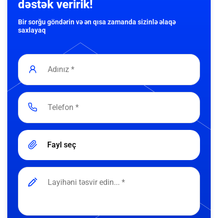
dəstək veririk!
Bir sorğu göndərin və ən qısa zamanda sizinlə əlaqə
saxlayaq
Fayl seç