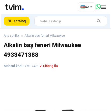
az
AZ
ar
Kataloq
Ana səhifə
Alkalin baş fənəri Milwaukee
Alkalin baş fənəri Milwaukee
4933471388
Məhsul kodu:
YM07430
✓ Sifariş ilə