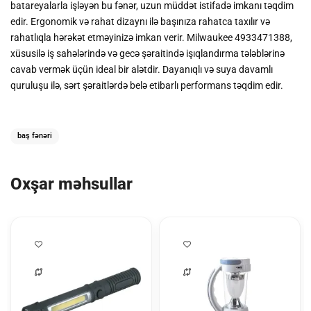
batareyalarla işləyən bu fənər, uzun müddət istifadə imkanı təqdim
edir. Ergonomik və rahat dizaynı ilə başınıza rahatca taxılır və
rahatlıqla hərəkət etməyinizə imkan verir. Milwaukee 4933471388,
xüsusilə iş sahələrində və gecə şəraitində işıqlandırma tələblərinə
cavab vermək üçün ideal bir alətdir. Dayanıqlı və suya davamlı
quruluşu ilə, sərt şəraitlərdə belə etibarlı performans təqdim edir.
baş fənəri
Oxşar məhsullar