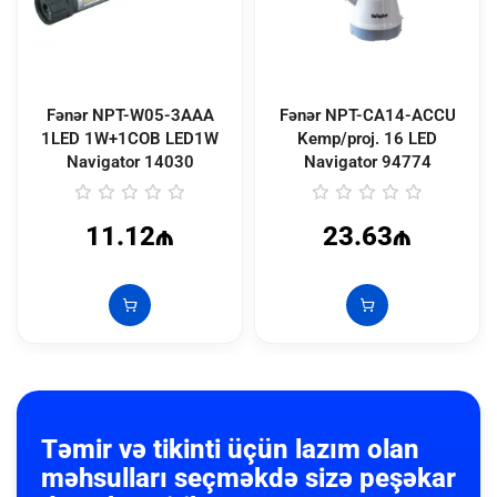
Fənər NPT-W05-3AAA
Fənər NPT-CA14-ACCU
1LED 1W+1COB LED1W
Kemp/proj. 16 LED
Navigator
14030
Navigator
94774
11.12₼
23.63₼
Təmir və tikinti üçün lazım olan
məhsulları seçməkdə sizə peşəkar