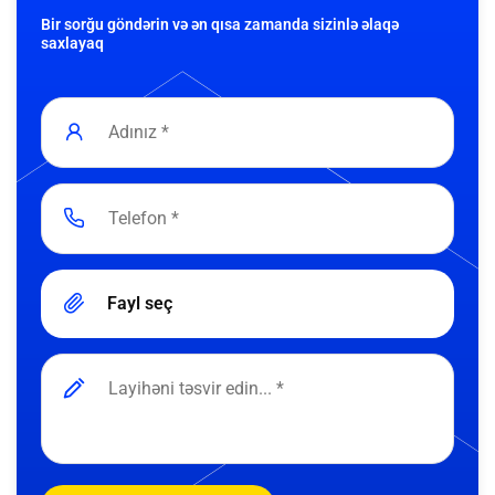
Bir sorğu göndərin və ən qısa zamanda sizinlə əlaqə
saxlayaq
Fayl seç