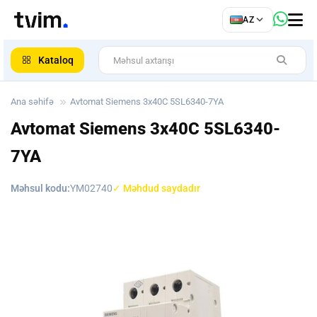
az
AZ
ar
Kataloq
Ana səhifə
Avtomat Siemens 3x40C 5SL6340-7YA
Avtomat Siemens 3x40C 5SL6340-
7YA
Məhsul kodu:
YM02740
✓ Məhdud saydadır