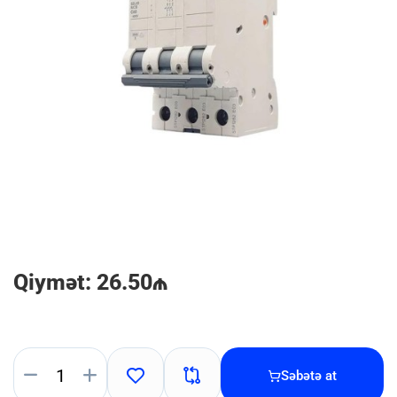
Qiymət: 26.50₼
Səbətə at