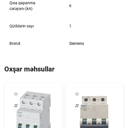
Qısa qapanma
6
cərəyanı (kA)
Qütblərin sayı
1
Brend:
Siemens
Oxşar məhsullar