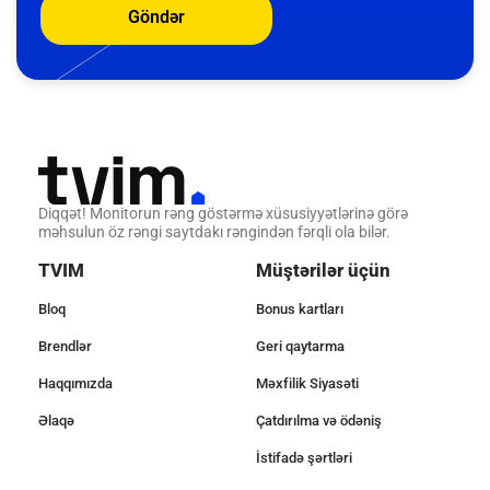
Göndər
Diqqət! Monitorun rəng göstərmə xüsusiyyətlərinə görə
məhsulun öz rəngi saytdakı rəngindən fərqli ola bilər.
TVIM
Müştərilər üçün
Bloq
Bonus kartları
Brendlər
Geri qaytarma
Haqqımızda
Məxfilik Siyasəti
Əlaqə
Çatdırılma və ödəniş
İstifadə şərtləri