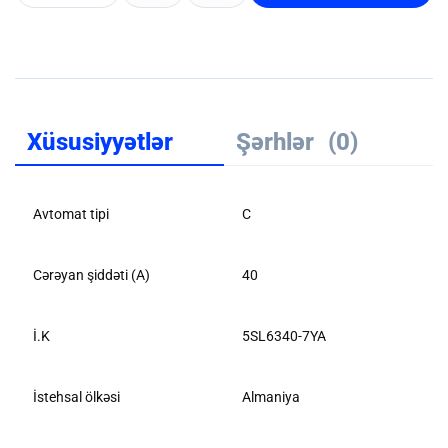
Xüsusiyyətlər
Şərhlər
(0)
Avtomat tipi
C
Cərəyan şiddəti (A)
40
İ.K
5SL6340-7YA
İstehsal ölkəsi
Almaniya