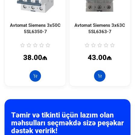
Avtomat Siemens 3x50C
Avtomat Siemens 3x63C
5SL6350-7
5SL6363-7
38.00₼
43.00₼
Təmir və tikinti üçün lazım olan
məhsulları seçməkdə sizə peşəkar
dəstək veririk!