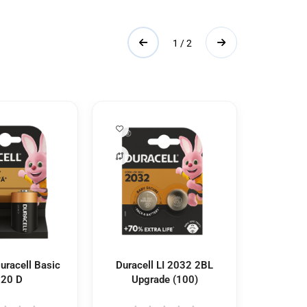
1 / 2
uracell Basic
Duracell LI 2032 2BL
Duracell
20 D
Upgrade (100)