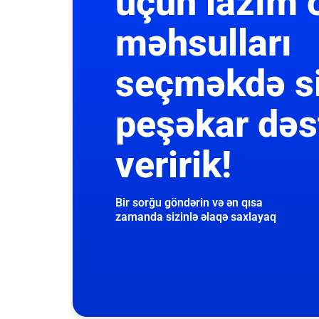
üçün lazım 
məhsulları
seçməkdə s
peşəkar dəs
veririk!
Bir sorğu göndərin və ən qısa
zamanda sizinlə əlaqə saxlayaq