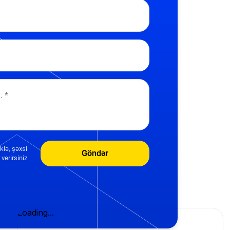
klə, şəxsi
Göndər
verirsiniz