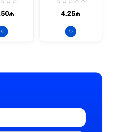
.50₼
4.25₼