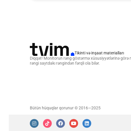
Tikinti və inşaat materialları
Diqqət! Monitorun rəng göstərmə xüsusiyyətlərinə görə
rəngi saytdakı rəngindən fərqli ola bilər.
Bütün hüquqlar qorunur © 2016—2025