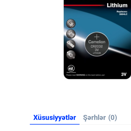
Xüsusiyyətlər
Şərhlər
(0)