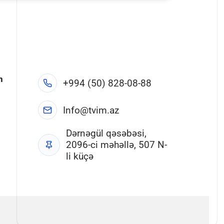
n
+994 (50) 828-08-88
Info@tvim.az
Dərnəgül qəsəbəsi,
2096-ci məhəllə, 507 N-
li küçə