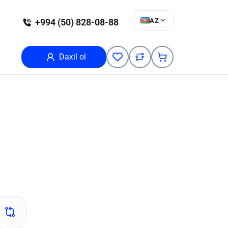
AZ
+994 (50) 828-08-88
Daxil ol