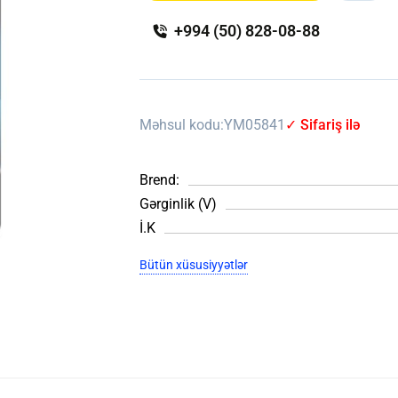
+994 (50) 828-08-88
Məhsul kodu:
YM05841
✓ Sifariş ilə
Brend:
Gərginlik (V)
İ.K
Bütün xüsusiyyətlər