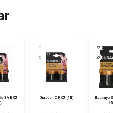
ar
sic 3A BX2
Duracell C KX2 (10)
Batareya D
)
LR