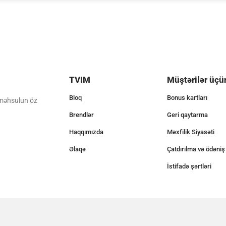
TVIM
Müştərilər üçü
Bloq
Bonus kartları
 məhsulun öz
Brendlər
Geri qaytarma
Haqqımızda
Məxfilik Siyasəti
Əlaqə
Çatdırılma və ödəniş
İstifadə şərtləri