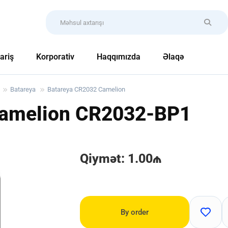
ariş
Korporativ
Haqqımızda
Əlaqə
Batareya
Batareya CR2032 Camelion
Camelion
CR2032-BP1
Qiymət: 1.00₼
By order