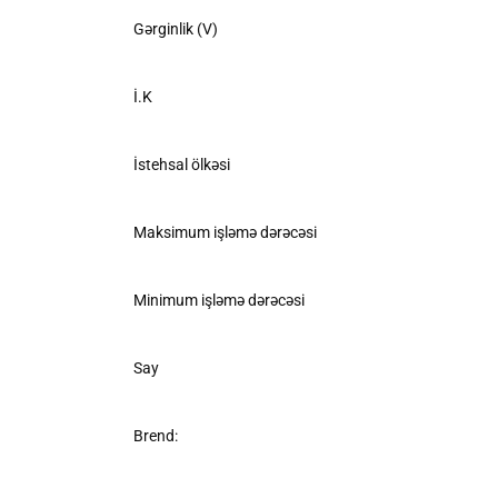
Gərginlik (V)
İ.K
İstehsal ölkəsi
Maksimum işləmə dərəcəsi
Minimum işləmə dərəcəsi
Say
Brend: