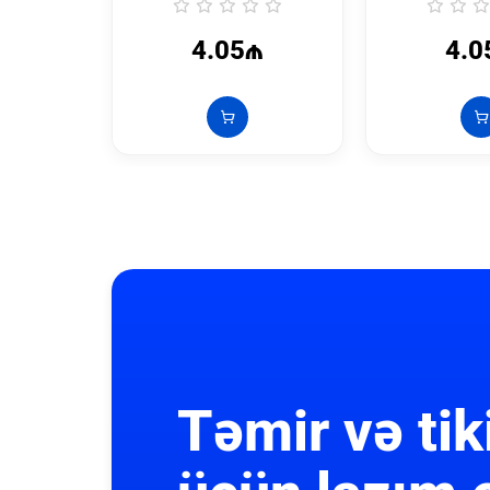
4.05₼
4.0
Təmir və tik