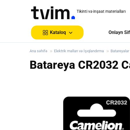
Tikinti və inşaat materialları
Onlayn Sif
Kataloq
Ana səhifə
Elektrik malları və İşıqlandırma
Batareyalar
Batareya CR2032 