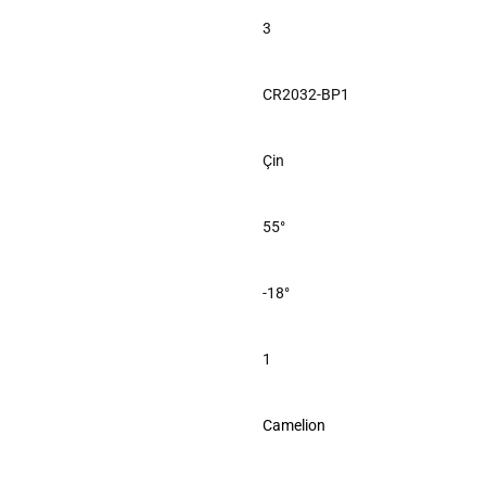
3
CR2032-BP1
Çin
55°
-18°
1
Camelion