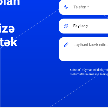
olan
izə
Fayl seç
tək
Göndər" düyməsini klikləmə
məlumatların emalına razılıq 