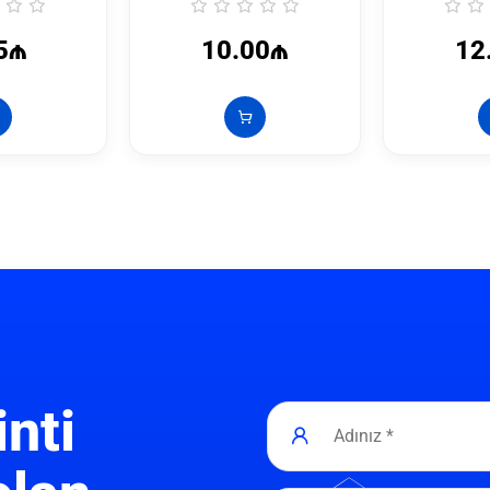
5₼
10.00₼
12
inti