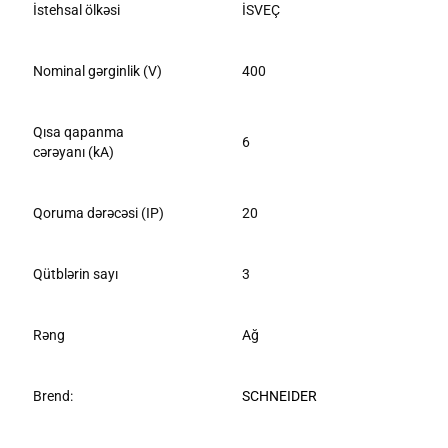
İstehsal ölkəsi
İSVEÇ
Nominal gərginlik (V)
400
Qısa qapanma
6
cərəyanı (kA)
Qoruma dərəcəsi (IP)
20
Qütblərin sayı
3
Rəng
Ağ
Brend:
SCHNEIDER