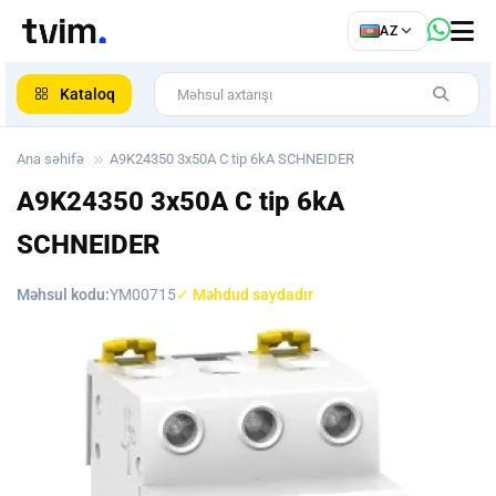
az
AZ
ar
Kataloq
Ana səhifə
A9K24350 3x50A C tip 6kA SCHNEIDER
A9K24350 3x50A C tip 6kA
SCHNEIDER
Məhsul kodu:
YM00715
✓ Məhdud saydadır