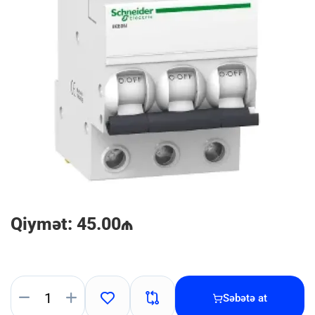
Qiymət: 45.00₼
Səbətə at