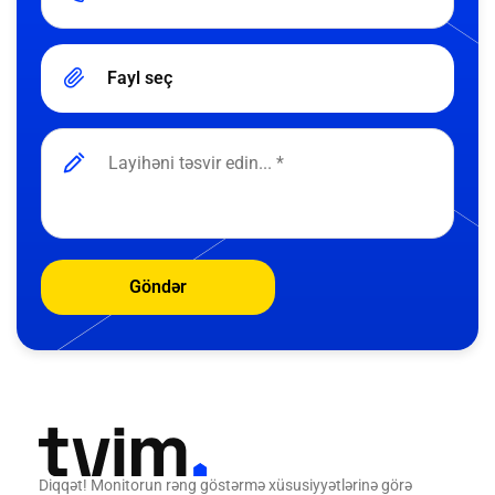
Fayl seç
Göndər
Diqqət! Monitorun rəng göstərmə xüsusiyyətlərinə görə