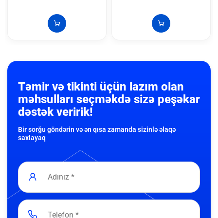
Təmir və tikinti üçün lazım olan
məhsulları seçməkdə sizə peşəkar
dəstək veririk!
Bir sorğu göndərin və ən qısa zamanda sizinlə əlaqə
saxlayaq