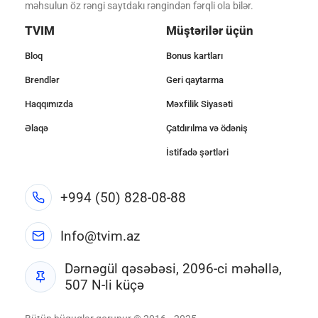
məhsulun öz rəngi saytdakı rəngindən fərqli ola bilər.
TVIM
Müştərilər üçün
Bloq
Bonus kartları
Brendlər
Geri qaytarma
Haqqımızda
Məxfilik Siyasəti
Əlaqə
Çatdırılma və ödəniş
İstifadə şərtləri
+994 (50) 828-08-88
Info@tvim.az
Dərnəgül qəsəbəsi, 2096-ci məhəllə,
507 N-li küçə