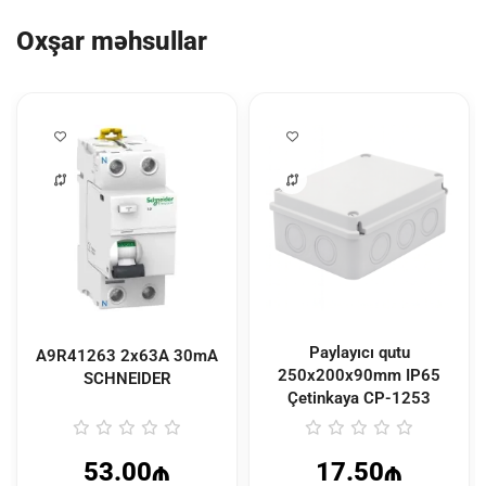
Oxşar məhsullar
Paylayıcı qutu
A9R41263 2x63A 30mA
250x200x90mm IP65
SCHNEIDER
Çetinkaya
CP-1253
53.00₼
17.50₼