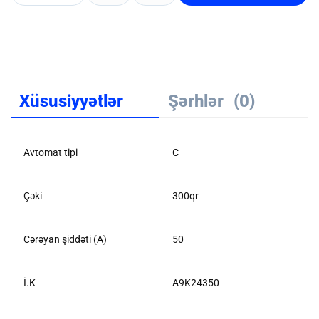
Xüsusiyyətlər
Şərhlər
(0)
Avtomat tipi
C
Çəki
300qr
Cərəyan şiddəti (A)
50
İ.K
A9K24350