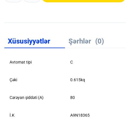
Xüsusiyyətlər
Şərhlər
(0)
Avtomat tipi
C
Çəki
0.615kq
Cərəyan şiddəti (A)
80
İ.K
A9N18365