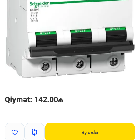
Qiymət: 142.00₼
By order