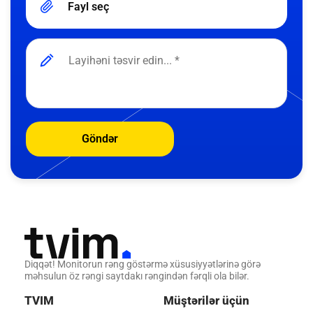
Fayl seç
Göndər
Diqqət! Monitorun rəng göstərmə xüsusiyyətlərinə görə
məhsulun öz rəngi saytdakı rəngindən fərqli ola bilər.
TVIM
Müştərilər üçün