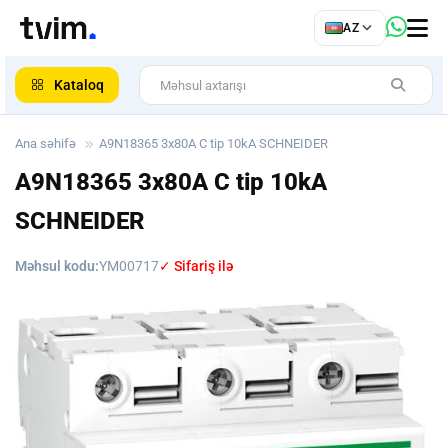
az
AZ
ar
Kataloq
Ana səhifə
A9N18365 3x80A C tip 10kA SCHNEIDER
A9N18365 3x80A C tip 10kA
SCHNEIDER
Məhsul kodu:
YM00717
✓ Sifariş ilə