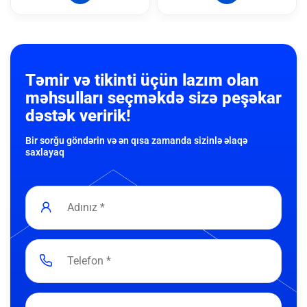
Təmir və tikinti üçün lazım olan
məhsulları seçməkdə sizə peşəkar
dəstək veririk!
Bir sorğu göndərin və ən qısa zamanda sizinlə əlaqə
saxlayaq