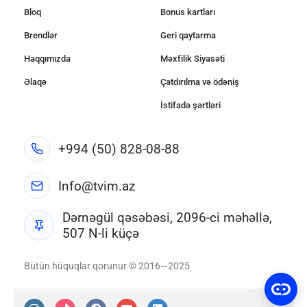
Bloq
Bonus kartları
Brendlər
Geri qaytarma
Haqqımızda
Məxfilik Siyasəti
Əlaqə
Çatdırılma və ödəniş
İstifadə şərtləri
+994 (50) 828-08-88
Info@tvim.az
Dərnəgül qəsəbəsi, 2096-ci məhəllə,
507 N-li küçə
Bütün hüquqlar qorunur © 2016—2025