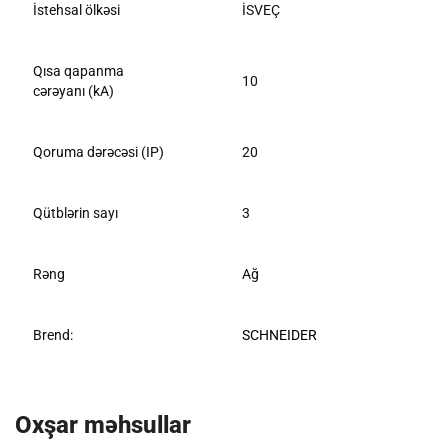
İstehsal ölkəsi
İSVEÇ
Qısa qapanma
10
cərəyanı (kA)
Qoruma dərəcəsi (IP)
20
Qütblərin sayı
3
Rəng
Ağ
Brend:
SCHNEIDER
Oxşar məhsullar