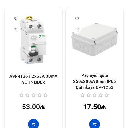
Paylayıcı qutu
A9R41263 2x63A 30mA
250x200x90mm IP65
SCHNEIDER
Çetinkaya
CP-1253
53.00₼
17.50₼