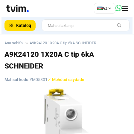
az
AZ
ar
Kataloq
Ana səhifə
A9K24120 1X20A C tip 6kA SCHNEIDER
A9K24120 1X20A C tip 6kA
SCHNEIDER
Məhsul kodu:
YM05801
✓ Məhdud saydadır