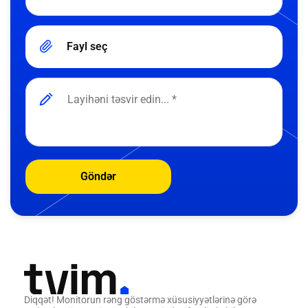
Fayl seç
Göndər
Diqqət! Monitorun rəng göstərmə xüsusiyyətlərinə görə