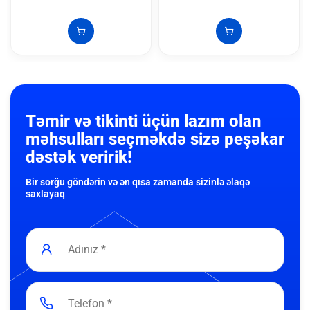
Təmir və tikinti üçün lazım olan
məhsulları seçməkdə sizə peşəkar
dəstək veririk!
Bir sorğu göndərin və ən qısa zamanda sizinlə əlaqə
saxlayaq