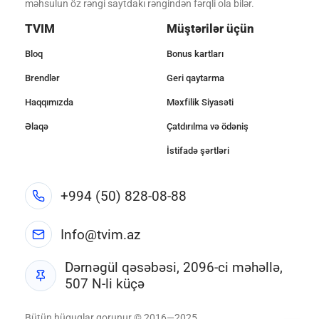
məhsulun öz rəngi saytdakı rəngindən fərqli ola bilər.
TVIM
Müştərilər üçün
Bloq
Bonus kartları
Brendlər
Geri qaytarma
Haqqımızda
Məxfilik Siyasəti
Əlaqə
Çatdırılma və ödəniş
İstifadə şərtləri
+994 (50) 828-08-88
Info@tvim.az
Dərnəgül qəsəbəsi, 2096-ci məhəllə,
507 N-li küçə
Bütün hüquqlar qorunur © 2016—2025