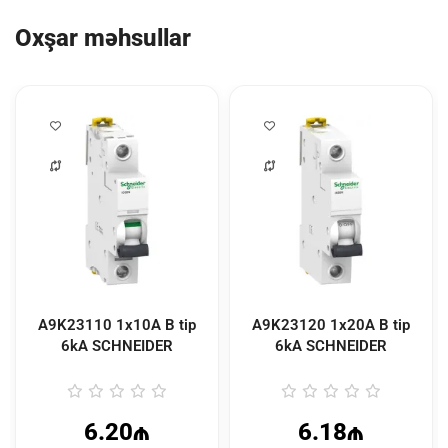
Oxşar məhsullar
A9K23110 1x10A B tip
A9K23120 1x20A B tip
6kA SCHNEIDER
6kA SCHNEIDER
6.20₼
6.18₼