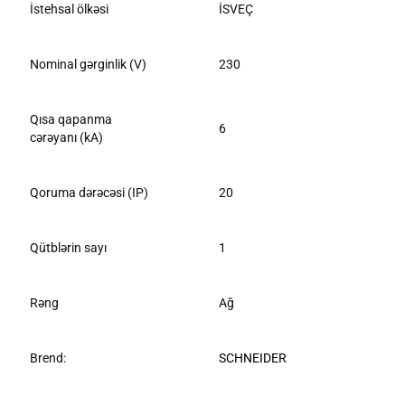
İstehsal ölkəsi
İSVEÇ
Nominal gərginlik (V)
230
Qısa qapanma
6
cərəyanı (kA)
Qoruma dərəcəsi (IP)
20
Qütblərin sayı
1
Rəng
Ağ
Brend:
SCHNEIDER