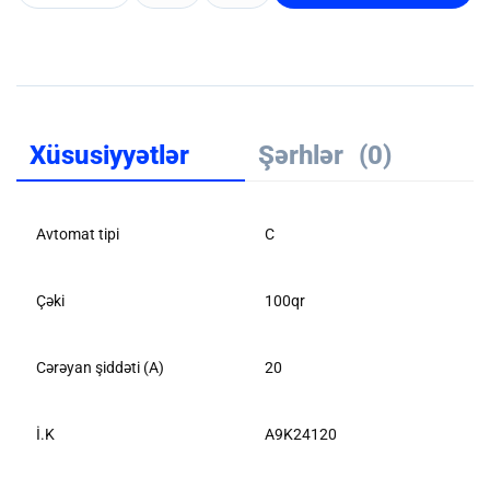
Xüsusiyyətlər
Şərhlər
(0)
Avtomat tipi
C
Çəki
100qr
Cərəyan şiddəti (A)
20
İ.K
A9K24120