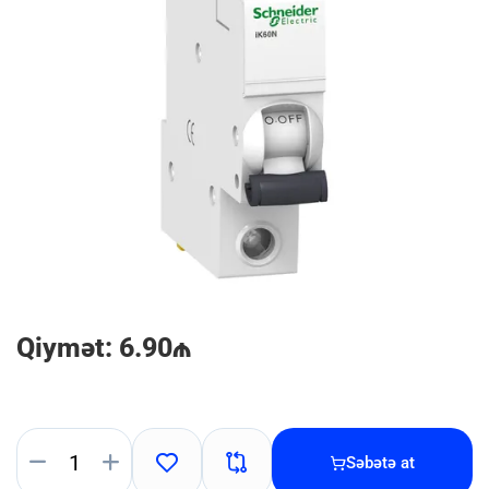
Qiymət: 6.90₼
Səbətə at