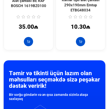
Kəmər tipli alət çantası
Alət çantası BE RAF
290x190mm Emtop
BOSCH
1619BZ0100
ETBG48034
35.00₼
10.30₼
Təmir və tikinti üçün lazım olan
məhsulları seçməkdə sizə peşəkar
dəstək veririk!
Bir sorğu göndərin və ən qısa zamanda sizinlə əlaqə
saxlayaq