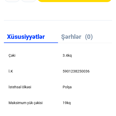
Xüsusiyyətlər
Şərhlər
(0)
Çəki
3.4kq
İ.K
5901238250036
İstehsal ölkəsi
Polşa
Maksimum yük çəkisi
19kq