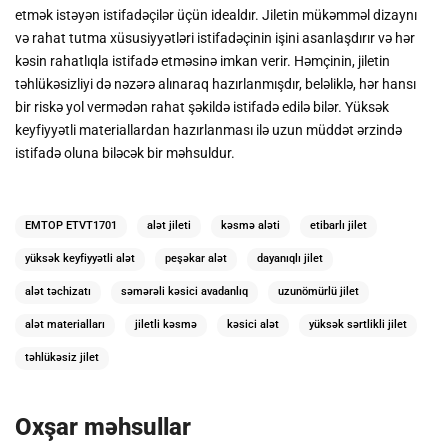
etmək istəyən istifadəçilər üçün idealdır. Jiletin mükəmməl dizaynı
və rahat tutma xüsusiyyətləri istifadəçinin işini asanlaşdırır və hər
kəsin rahatlıqla istifadə etməsinə imkan verir. Həmçinin, jiletin
təhlükəsizliyi də nəzərə alınaraq hazırlanmışdır, beləliklə, hər hansı
bir riskə yol vermədən rahat şəkildə istifadə edilə bilər. Yüksək
keyfiyyətli materiallardan hazırlanması ilə uzun müddət ərzində
istifadə oluna biləcək bir məhsuldur.
EMTOP ETVT1701
alət jileti
kəsmə aləti
etibarlı jilet
yüksək keyfiyyətli alət
peşəkar alət
dayanıqlı jilet
alət təchizatı
səmərəli kəsici avadanlıq
uzunömürlü jilet
alət materialları
jiletli kəsmə
kəsici alət
yüksək sərtlikli jilet
təhlükəsiz jilet
Oxşar məhsullar