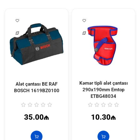
Kəmər tipli alət çantası
Alət çantası BE RAF
290x190mm Emtop
BOSCH
1619BZ0100
ETBG48034
35.00₼
10.30₼