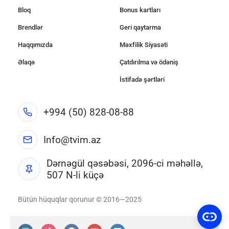
Bloq
Bonus kartları
Brendlər
Geri qaytarma
Haqqımızda
Məxfilik Siyasəti
Əlaqə
Çatdırılma və ödəniş
İstifadə şərtləri
+994 (50) 828-08-88
Info@tvim.az
Dərnəgül qəsəbəsi, 2096-ci məhəllə,
507 N-li küçə
Bütün hüquqlar qorunur © 2016—2025