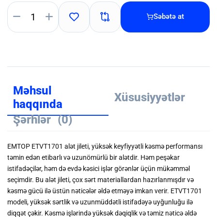
Səbətə at
Məhsul
Xüsusiyyətlər
haqqında
Şərhlər
(0)
EMTOP ETVT1701 alət jileti, yüksək keyfiyyətli kəsmə performansı
təmin edən etibarlı və uzunömürlü bir alətdir. Həm peşəkar
istifadəçilər, həm də evdə kəsici işlər görənlər üçün mükəmməl
seçimdir. Bu alət jileti, çox sərt materiallardan hazırlanmışdır və
kəsmə gücü ilə üstün nəticələr əldə etməyə imkan verir. ETVT1701
modeli, yüksək sərtlik və uzunmüddətli istifadəyə uyğunluğu ilə
diqqət çəkir. Kəsmə işlərində yüksək dəqiqlik və təmiz nəticə əldə