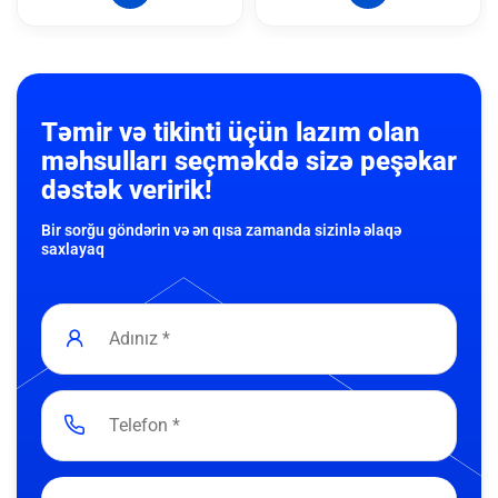
Təmir və tikinti üçün lazım olan
məhsulları seçməkdə sizə peşəkar
dəstək veririk!
Bir sorğu göndərin və ən qısa zamanda sizinlə əlaqə
saxlayaq