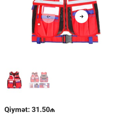
1/2
Qiymət: 31.50₼