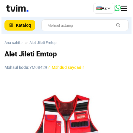
az
AZ
ar
Kataloq
Ana səhifə
Alət Jileti Emtop
Alət Jileti Emtop
Məhsul kodu:
YM08429
✓ Məhdud saydadır