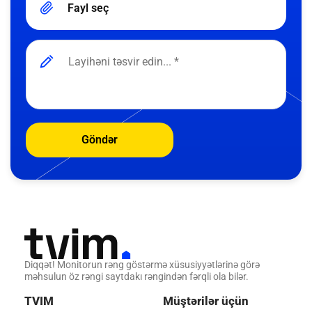
Fayl seç
Göndər
Diqqət! Monitorun rəng göstərmə xüsusiyyətlərinə görə
məhsulun öz rəngi saytdakı rəngindən fərqli ola bilər.
TVIM
Müştərilər üçün