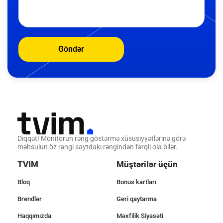
Göndər
Diqqət! Monitorun rəng göstərmə xüsusiyyətlərinə görə
məhsulun öz rəngi saytdakı rəngindən fərqli ola bilər.
TVIM
Müştərilər üçün
Bloq
Bonus kartları
Brendlər
Geri qaytarma
Haqqımızda
Məxfilik Siyasəti