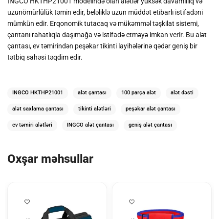
INGCO HKTHP21001 modelində olan alətlər yüksək davamlılıq və
uzunömürlülük təmin edir, beləliklə uzun müddət etibarlı istifadəni
mümkün edir. Erqonomik tutacaq və mükəmməl təşkilat sistemi,
çantanı rahatlıqla daşımağa və istifadə etməyə imkan verir. Bu alət
çantası, ev təmirindən peşəkar tikinti layihələrinə qədər geniş bir
tətbiq sahəsi təqdim edir.
INGCO HKTHP21001
alət çantası
100 parça alət
alət dəsti
alət saxlama çantası
tikinti alətləri
peşəkar alət çantası
ev təmiri alətləri
INGCO alət çantası
geniş alət çantası
Oxşar məhsullar