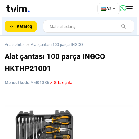
az
AZ
ar
Kataloq
Ana səhifə
Alət çantası 100 parça INGCO
Alət çantası 100 parça INGCO
HKTHP21001
Məhsul kodu:
YM01886
✓ Sifariş ilə