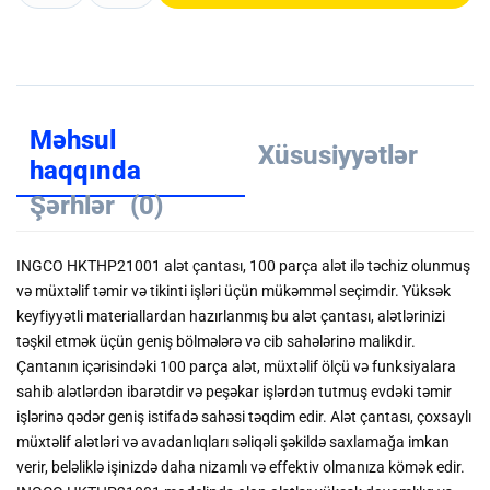
Məhsul
Xüsusiyyətlər
haqqında
Şərhlər
(0)
INGCO HKTHP21001 alət çantası, 100 parça alət ilə təchiz olunmuş
və müxtəlif təmir və tikinti işləri üçün mükəmməl seçimdir. Yüksək
keyfiyyətli materiallardan hazırlanmış bu alət çantası, alətlərinizi
təşkil etmək üçün geniş bölmələrə və cib sahələrinə malikdir.
Çantanın içərisindəki 100 parça alət, müxtəlif ölçü və funksiyalara
sahib alətlərdən ibarətdir və peşəkar işlərdən tutmuş evdəki təmir
işlərinə qədər geniş istifadə sahəsi təqdim edir. Alət çantası, çoxsaylı
müxtəlif alətləri və avadanlıqları səliqəli şəkildə saxlamağa imkan
verir, beləliklə işinizdə daha nizamlı və effektiv olmanıza kömək edir.