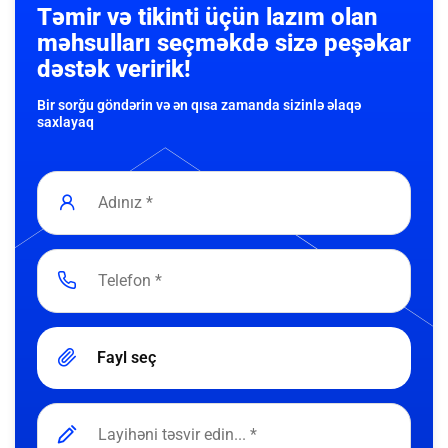
Təmir və tikinti üçün lazım olan
məhsulları seçməkdə sizə peşəkar
dəstək veririk!
Bir sorğu göndərin və ən qısa zamanda sizinlə əlaqə
saxlayaq
Fayl seç