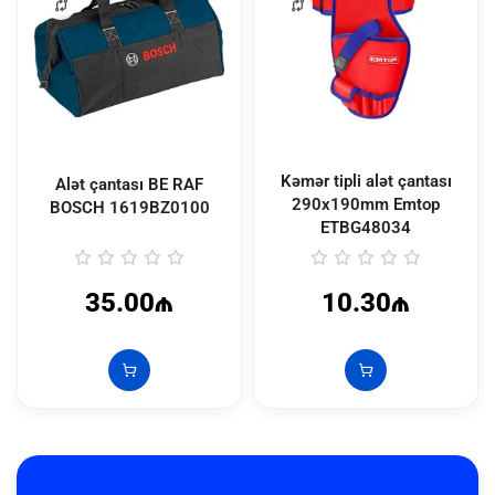
Kəmər tipli alət çantası
Alət çantası BE RAF
290x190mm Emtop
BOSCH
1619BZ0100
ETBG48034
35.00₼
10.30₼