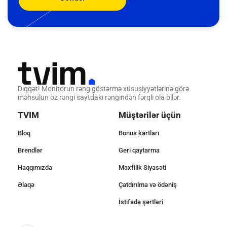
Diqqət! Monitorun rəng göstərmə xüsusiyyətlərinə görə
məhsulun öz rəngi saytdakı rəngindən fərqli ola bilər.
TVIM
Müştərilər üçün
Bloq
Bonus kartları
Brendlər
Geri qaytarma
Haqqımızda
Məxfilik Siyasəti
Əlaqə
Çatdırılma və ödəniş
İstifadə şərtləri