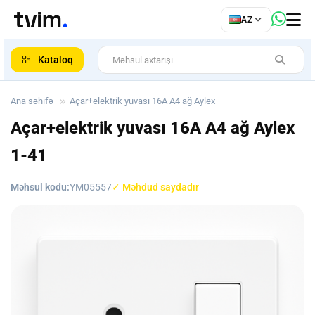
az
AZ
ar
Kataloq
Ana səhifə
Açar+elektrik yuvası 16A A4 ağ Aylex
Açar+elektrik yuvası 16A A4 ağ Aylex
1-41
Məhsul kodu:
YM05557
✓ Məhdud saydadır