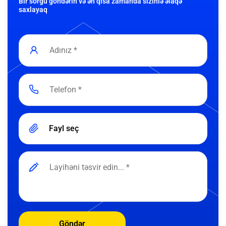
Bir sorğu göndərin və ən qısa zamanda sizinlə əlaqə
saxlayaq
Fayl seç
Göndər