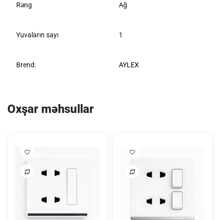
Rəng
Ağ
Yuvaların sayı
1
Brend:
AYLEX
Oxşar məhsullar