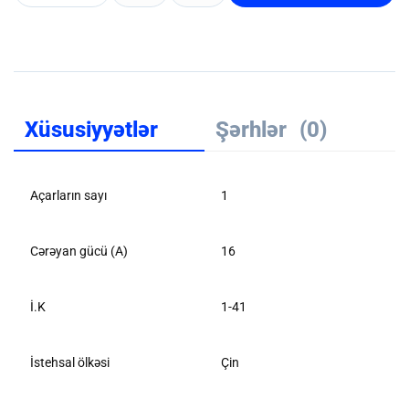
Xüsusiyyətlər
Şərhlər
(0)
Açarların sayı
1
Cərəyan gücü (A)
16
İ.K
1-41
İstehsal ölkəsi
Çin