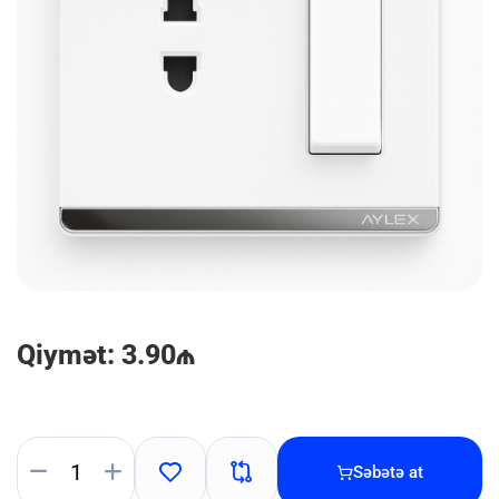
Qiymət: 3.90₼
Səbətə at