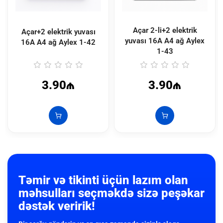
Açar 2-li+2 elektrik
Açar+2 elektrik yuvası
yuvası 16A A4 ağ Aylex
16A A4 ağ Aylex
1-42
1-43
3.90₼
3.90₼
Təmir və tikinti üçün lazım olan
məhsulları seçməkdə sizə peşəkar
dəstək veririk!