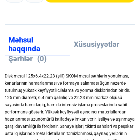
Məhsul
Xüsusiyyətlər
haqqında
Şərhlər
(0)
Disk metal 125x6.4x22.23 (şlif) SKOM metal səthlərin yonulması,
kənarlarının hamarlanması və formaya salınması üçün nəzərdə
tutulmuş yüksək keyfiyyətli cilalama və yonma disklərindən biridir.
125 mm diametr, 6.4 mm qalınlıq və 22.23 mm mərkəz ölçüsü
sayəsində həm dəqiq, həm də intensiv işləmə proseslərində sabit
performans göstərir. Yüksək keyfiyyətli aşındırıcı materiallardan
hazırlanması uzunömürlü istifadəyə imkan verir, istiliyə və aşınmaya
qarşı davamlılığı ilə fərqlənir. Sənaye işləri, tikinti sahələri və peşəkar
ustalıq işlərində metal detalların təmizlənməsi, qaynaq yerlərinin