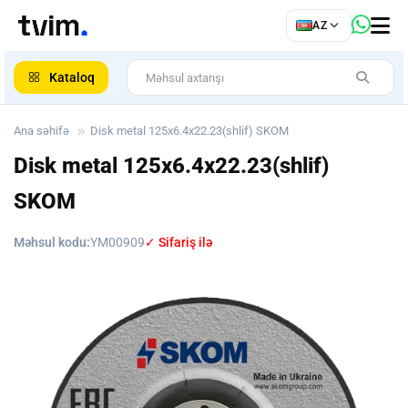
az
AZ
ar
Kataloq
Ana səhifə
Disk metal 125x6.4x22.23(shlif) SKOM
Disk metal 125x6.4x22.23(shlif)
SKOM
Məhsul kodu:
YM00909
✓ Sifariş ilə