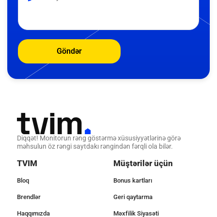
Göndər
Diqqət! Monitorun rəng göstərmə xüsusiyyətlərinə görə
məhsulun öz rəngi saytdakı rəngindən fərqli ola bilər.
TVIM
Müştərilər üçün
Bloq
Bonus kartları
Brendlər
Geri qaytarma
Haqqımızda
Məxfilik Siyasəti