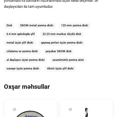
yonulması və səthlərin hazırlanması üçün ideal seçimdir. Əl
daşlayıcıları ilə tam uyumludur.
Disk
SKOM metal yonma diski
125 mm yonma diski
6.4 mm qalınlıqda şlif
22.23 mm mərkəz ölçülü disk
metal üçün şlif diski
qaynaq yerləri üçün yonma diski
cilalama və yonma diski
peşəkar SKOM disk
əl daşlayıcı üçün yonma diski
uzunömürlü yonma aləti
sənaye üçün yonma diski
tikinti üçün şlif diski
Oxşar məhsullar