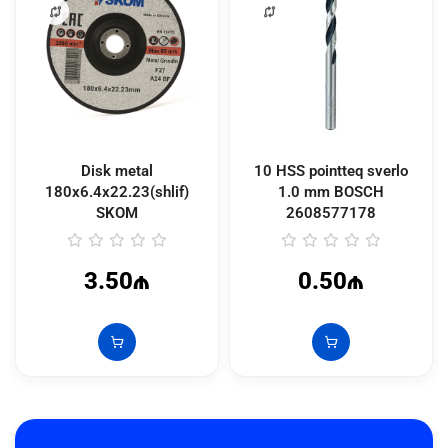
Disk metal
10 HSS pointteq sverlo
180x6.4x22.23(shlif)
1.0 mm BOSCH
SKOM
2608577178
3.50₼
0.50₼