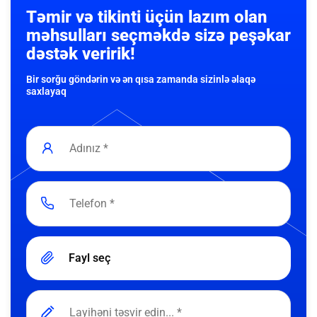
Təmir və tikinti üçün lazım olan
məhsulları seçməkdə sizə peşəkar
dəstək veririk!
Bir sorğu göndərin və ən qısa zamanda sizinlə əlaqə
saxlayaq
Fayl seç