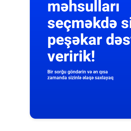
məhsulları
seçməkdə s
peşəkar dəs
veririk!
Bir sorğu göndərin və ən qısa
zamanda sizinlə əlaqə saxlayaq