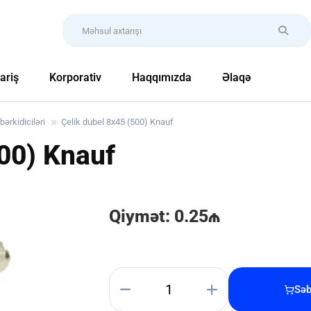
ariş
Korporativ
Haqqımızda
Əlaqə
bərkidiciləri
Çelik dubel 8x45 (500) Knauf
500) Knauf
Qiymət: 0.25₼
Səb