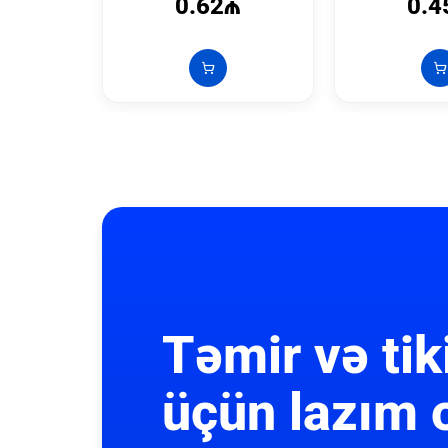
0.62₼
0.4
Təmir və tik
üçün lazım 