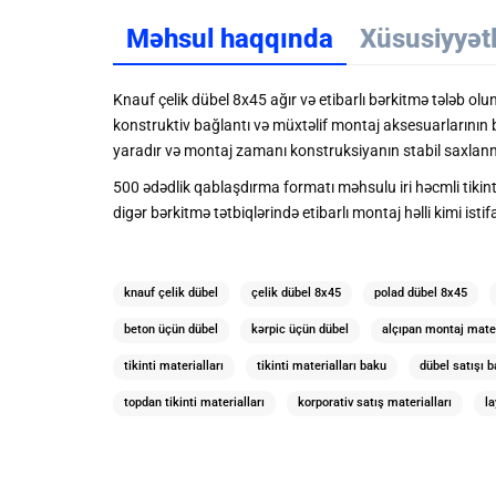
Məhsul haqqında
Xüsusiyyət
Knauf çelik dübel 8x45 ağır və etibarlı bərkitmə tələb o
konstruktiv bağlantı və müxtəlif montaj aksesuarlarının
yaradır və montaj zamanı konstruksiyanın stabil saxlan
500 ədədlik qablaşdırma formatı məhsulu iri həcmli tikinti
digər bərkitmə tətbiqlərində etibarlı montaj həlli kimi istif
knauf çelik dübel
çelik dübel 8x45
polad dübel 8x45
beton üçün dübel
kərpic üçün dübel
alçıpan montaj mater
tikinti materialları
tikinti materialları baku
dübel satışı 
topdan tikinti materialları
korporativ satış materialları
la