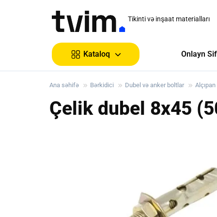
Tikinti və inşaat materialları
Onlayn Sif
Kataloq
Ana səhifə
Bərkidici
Dubel və anker boltlar
Alçıpan 
Çelik dubel 8x45 (