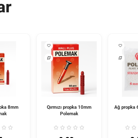
ar
opka 8mm
Qırmızı propka 10mm
Ağ propka
mak
Polemak