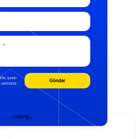
klə, şəxsi
Göndər
verirsiniz