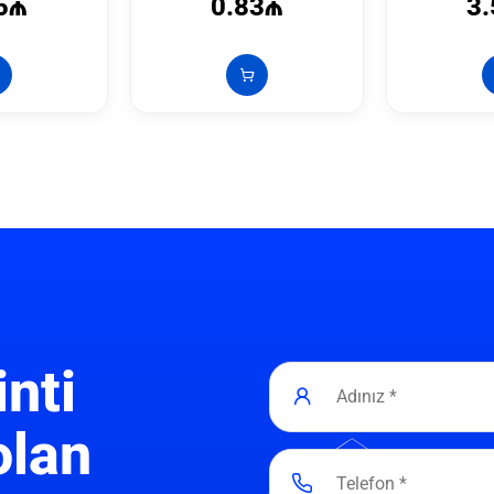
5₼
0.83₼
3
inti
olan