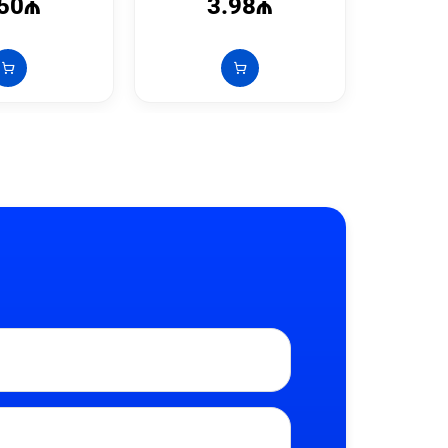
.50₼
3.98₼