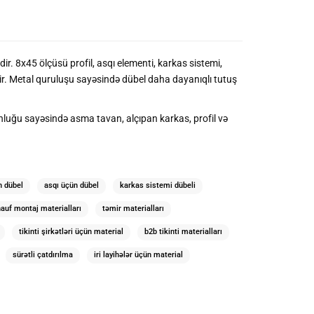
r. 8x45 ölçüsü profil, asqı elementi, karkas sistemi,
ir. Metal quruluşu sayəsində dübel daha dayanıqlı tutuş
ğunluğu sayəsində asma tavan, alçıpan karkas, profil və
n dübel
asqı üçün dübel
karkas sistemi dübeli
auf montaj materialları
təmir materialları
tikinti şirkətləri üçün material
b2b tikinti materialları
sürətli çatdırılma
iri layihələr üçün material