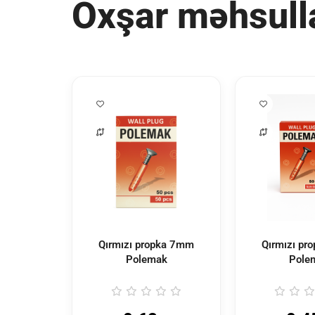
Oxşar məhsull
Qırmızı propka 7mm
Qırmızı pr
Polemak
Pole