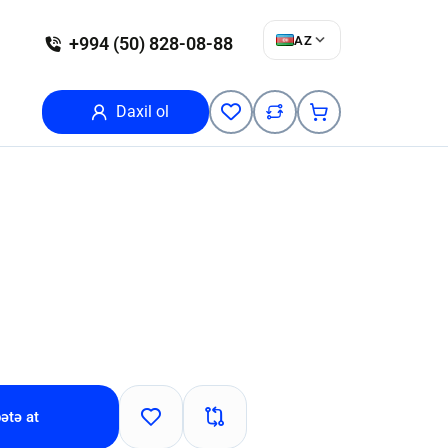
AZ
+994 (50) 828-08-88
Daxil ol
ətə at