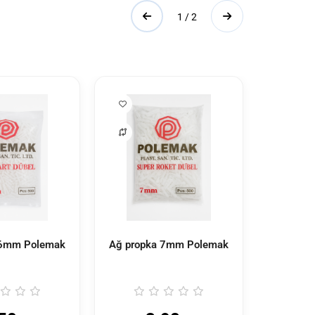
1 / 2
 6mm Polemak
Ağ propka 7mm Polemak
Ağ prop