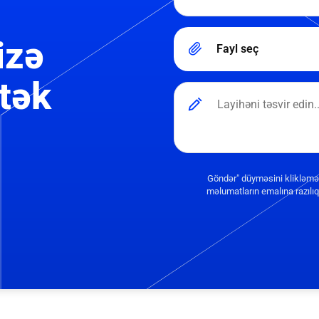
izə
Fayl seç
tək
Göndər" düyməsini klikləmə
məlumatların emalına razılıq 