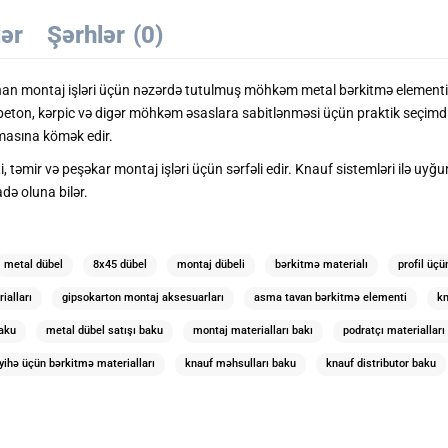
lər
Şərhlər
(0)
lunan montaj işləri üçün nəzərdə tutulmuş möhkəm metal bərkitmə elementidi
 beton, kərpic və digər möhkəm əsaslara sabitlənməsi üçün praktik seçimd
masına kömək edir.
, təmir və peşəkar montaj işləri üçün sərfəli edir. Knauf sistemləri ilə uy
adə oluna bilər.
metal dübel
8x45 dübel
montaj dübeli
bərkitmə materialı
profil üçü
ialları
gipsokarton montaj aksesuarları
asma tavan bərkitmə elementi
kn
baku
metal dübel satışı baku
montaj materialları bakı
podratçı materialları
yihə üçün bərkitmə materialları
knauf məhsulları baku
knauf distributor baku