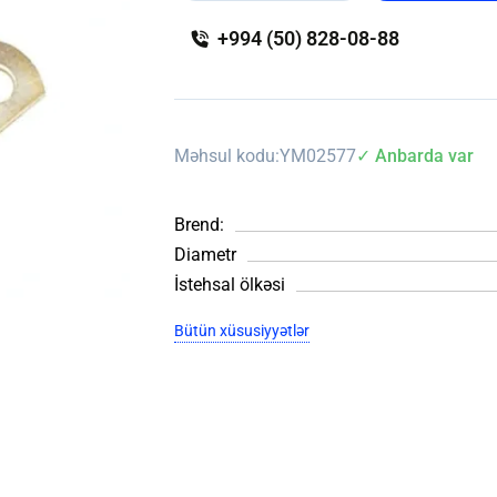
+994 (50) 828-08-88
Məhsul kodu:
YM02577
✓ Anbarda var
Brend:
Diametr
İstehsal ölkəsi
Bütün xüsusiyyətlər