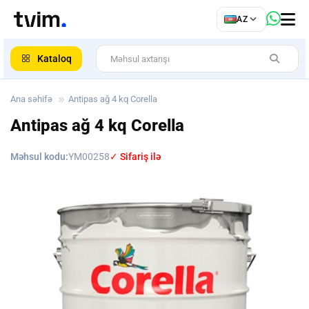
az
AZ
ar
Kataloq
Ana səhifə
Antipas ağ 4 kq Corella
Antipas ağ 4 kq Corella
Məhsul kodu:
YM00258
✓ Sifariş ilə