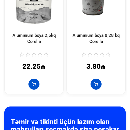
Alüminium boya 2,5kq
Alüminium boya 0,28 kq
Corella
Corella
22.25₼
3.80₼
Təmir və tikinti üçün lazım olan
məhsulları seçməkdə sizə peşəkar