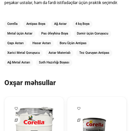
peşəkar ustalar, həm də fərdi istifadəçilər üçün praktik seçimdir.
Corella
Antipas Boya
Ağ Astar
4 kq Boya
Metal üçün Astar
Pas Əleyhinə Boya
Dəmir üçün Qoruyucu
Qapı Astarı
Hasar Astarı
Boru Üçün Antipas
Xarici Metal Qoruyucu
Astar Materialı
Tez Quruyan Antipas
Ağ Metal Astarı
Səth Hazırlığı Boyası
Oxşar məhsullar