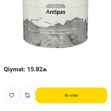
Qiymət: 15.82₼
By order