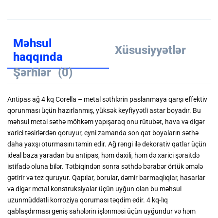
Məhsul
Xüsusiyyətlər
haqqında
Şərhlər
(0)
Antipas ağ 4 kq Corella – metal səthlərin paslanmaya qarşı effektiv
qorunması üçün hazırlanmış, yüksək keyfiyyətli astar boyadır. Bu
məhsul metal səthə möhkəm yapışaraq onu rütubət, hava və digər
xarici təsirlərdən qoruyur, eyni zamanda son qat boyaların səthə
daha yaxşı oturmasını təmin edir. Ağ rəngi ilə dekorativ qatlar üçün
ideal baza yaradan bu antipas, həm daxili, həm də xarici şəraitdə
istifadə oluna bilər. Tətbiqindən sonra səthdə bərabər örtük əmələ
gətirir və tez quruyur. Qapılar, borular, dəmir barmaqlıqlar, hasarlar
və digər metal konstruksiyalar üçün uyğun olan bu məhsul
uzunmüddətli korroziya qoruması təqdim edir. 4 kq-lıq
qablaşdırması geniş sahələrin işlənməsi üçün uyğundur və həm