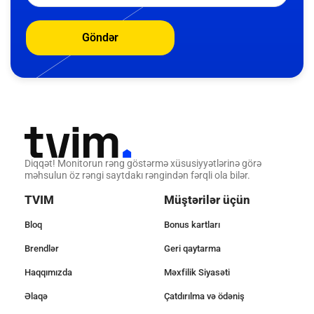
Göndər
Diqqət! Monitorun rəng göstərmə xüsusiyyətlərinə görə
məhsulun öz rəngi saytdakı rəngindən fərqli ola bilər.
TVIM
Müştərilər üçün
Bloq
Bonus kartları
Brendlər
Geri qaytarma
Haqqımızda
Məxfilik Siyasəti
Əlaqə
Çatdırılma və ödəniş