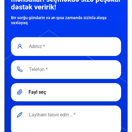
dəstək veririk!
Bir sorğu göndərin və ən qısa zamanda sizinlə əlaqə
saxlayaq
Fayl seç