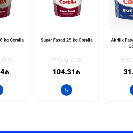
18 kq Corella
Super Fasad 25 kq Corella
Akrilik Fa
Co
84₼
104.31₼
31