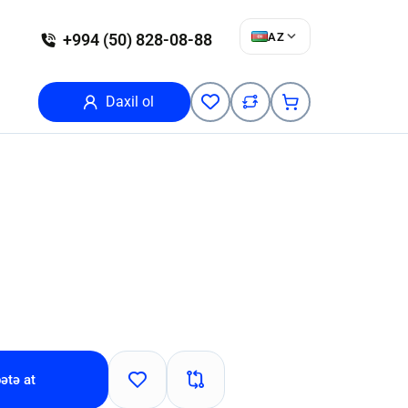
AZ
+994 (50) 828-08-88
Daxil ol
ətə at