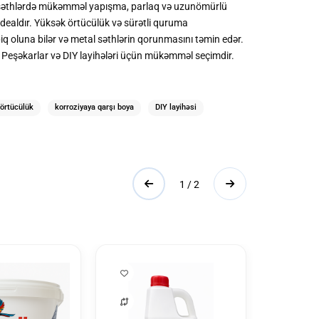
al səthlərdə mükəmməl yapışma, parlaq və uzunömürlü
 idealdır. Yüksək örtücülük və sürətli quruma
iq oluna bilər və metal səthlərin qorunmasını təmin edər.
 Peşəkarlar və DIY layihələri üçün mükəmməl seçimdir.
örtücülük
korroziyaya qarşı boya
DIY layihəsi
1 / 2