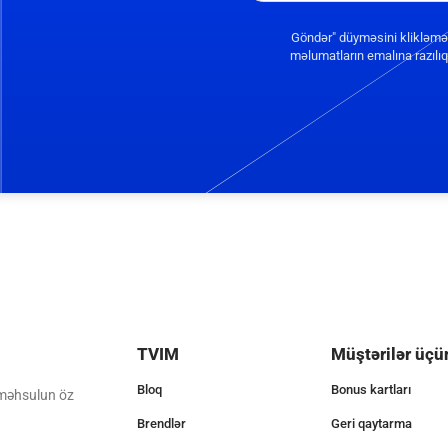
Göndər" düyməsini klikləmə
məlumatların emalına razılıq 
TVIM
Müştərilər üçü
Bloq
Bonus kartları
 məhsulun öz
Brendlər
Geri qaytarma