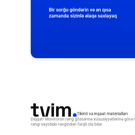
Bir sorğu göndərin və ən qısa
zamanda sizinlə əlaqə saxlayaq
Tikinti və inşaat materialları
Diqqət! Monitorun rəng göstərmə xüsusiyyətlərinə görə
rəngi saytdakı rəngindən fərqli ola bilər.