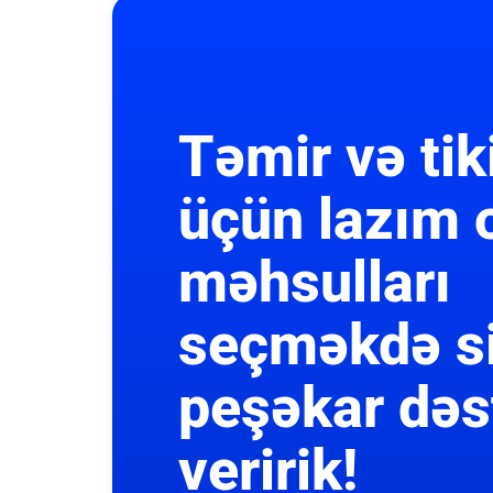
Təmir və tik
üçün lazım 
məhsulları
seçməkdə s
peşəkar dəs
veririk!