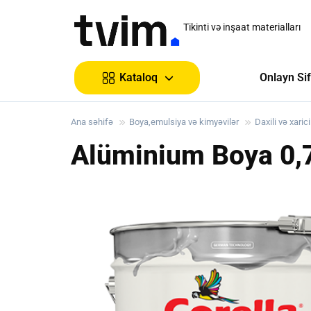
Tikinti və inşaat materialları
Onlayn Sif
Kataloq
Ana səhifə
Boya,emulsiya və kimyəvilər
Daxili və xaric
Alüminium Boya 0,7