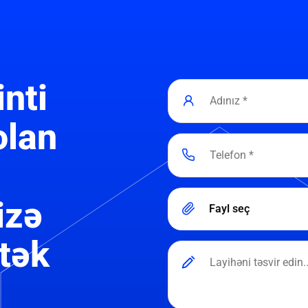
inti
olan
izə
Fayl seç
tək