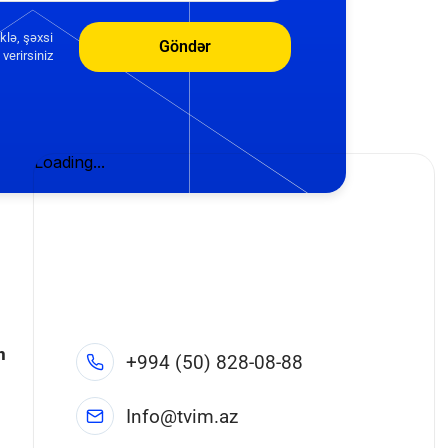
klə, şəxsi
Göndər
verirsiniz
n
+994 (50) 828-08-88
Info@tvim.az