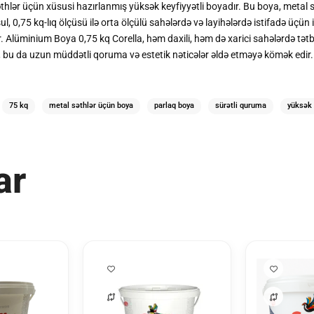
thlər üçün xüsusi hazırlanmış yüksək keyfiyyətli boyadır. Bu boya, met
ul, 0,75 kq-lıq ölçüsü ilə orta ölçülü sahələrdə və layihələrdə istifadə üçün
r. Alüminium Boya 0,75 kq Corella, həm daxili, həm də xarici sahələrdə tətb
 bu da uzun müddətli qoruma və estetik nəticələr əldə etməyə kömək edir.
75 kq
metal səthlər üçün boya
parlaq boya
sürətli quruma
yüksək 
ar