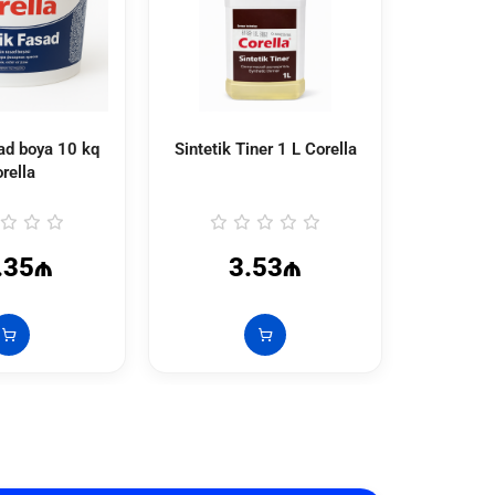
sad boya 10 kq
Sintetik Tiner 1 L Corella
Sintetik 
rella
.35₼
3.53₼
1