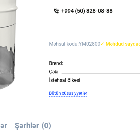
+994 (50) 828-08-88
Məhsul kodu:
YM02800
✓ Məhdud saydad
Brend:
Çəki
İstehsal ölkəsi
Bütün xüsusiyyətlər
lər
Şərhlər
(0)