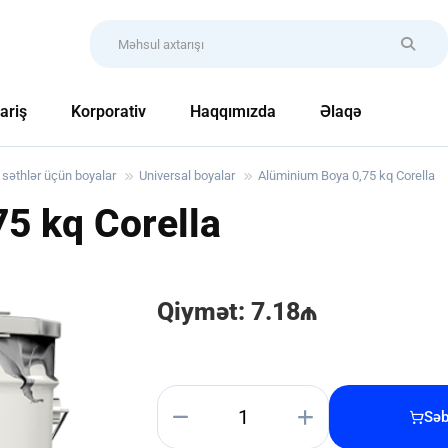
ariş
Korporativ
Haqqımızda
Əlaqə
i səthlər üçün boyalar
Universal boyalar
Alüminium Boya 0,75 kq Corella
5 kq Corella
Qiymət: 7.18₼
Səb