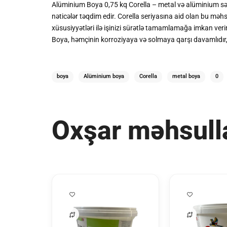
Alüminium Boya 0,75 kq Corella – metal və alüminium sə
nəticələr təqdim edir. Corella seriyasına aid olan bu məhs
xüsusiyyətləri ilə işinizi sürətlə tamamlamağa imkan veri
Boya, həmçinin korroziyaya və solmaya qarşı davamlıdır,
boya
Alüminium boya
Corella
metal boya
0
Oxşar məhsull