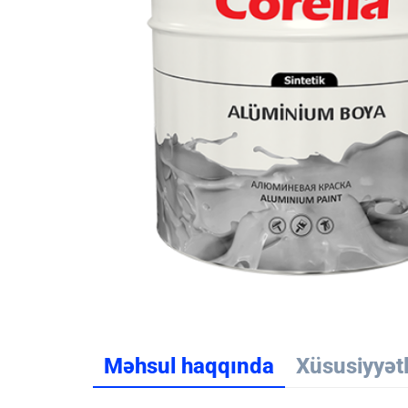
Məhsul haqqında
Xüsusiyyət