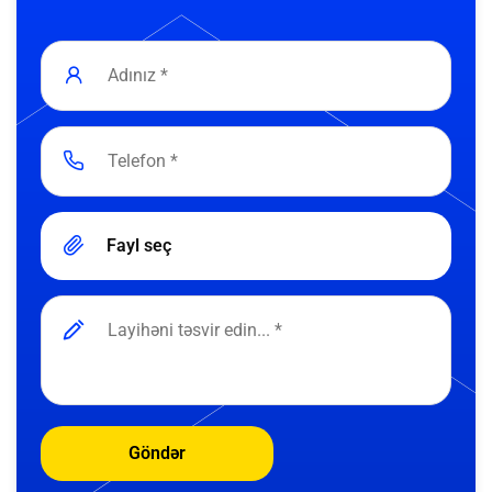
Fayl seç
Göndər