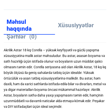
Məhsul
Xüsusiyyətlər
haqqında
Şərhlər
(0)
Akrilik Astar 18 kq Corella – yüksək keyfiyyətli və güclü yapışma
xüsusiyyətinə malik astar məhsuludur. Bu astar, əsasən boyama və
səth hazırlığı üçün istifadə olunur və boyaların uzun müddət qalıcı
olmasını təmin edir. Corella seriyasına aid olan Akrilik Astar, 18 kq-lıq
böyük ölçüsü ilə geniş sahələrdə tətbiq üçün idealdır. Yüksək
örtücülük və asan tətbiq xüsusiyyətlərinə malikdir. Bu astar, həm
daxili, həm də xarici səthlərdə istifadə edilə bilər və divarları, metal və
ya digər materialları boyama öncəsi mükəmməl hazırlayır. Akrilik
Astar, boyaların səthə daha yaxşı yapışmasını təmin edir, həmçinin
uzunmüddətli və davamlı nəticələr əldə etməyə kömək edir. Peşəkar
və DIY istifadəçiləri üçün ideal seçimdir.