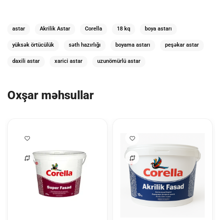
astar
Akrilik Astar
Corella
18 kq
boya astarı
yüksək örtücülük
səth hazırlığı
boyama astarı
peşəkar astar
daxili astar
xarici astar
uzunömürlü astar
Oxşar məhsullar