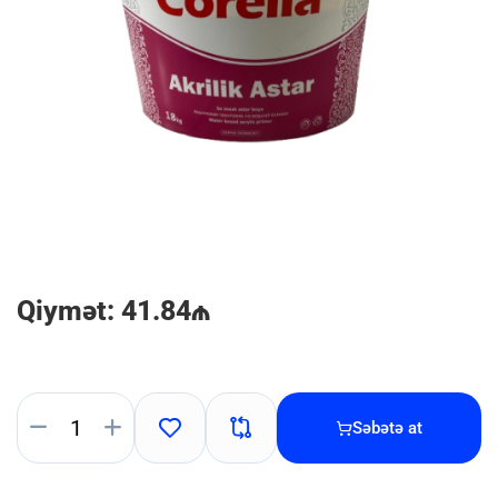
Qiymət: 41.84₼
Səbətə at