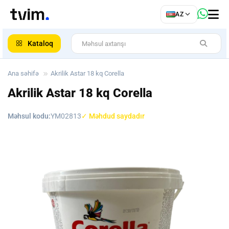
az
AZ
ar
Kataloq
Ana səhifə
Akrilik Astar 18 kq Corella
Akrilik Astar 18 kq Corella
Məhsul kodu:
YM02813
✓ Məhdud saydadır