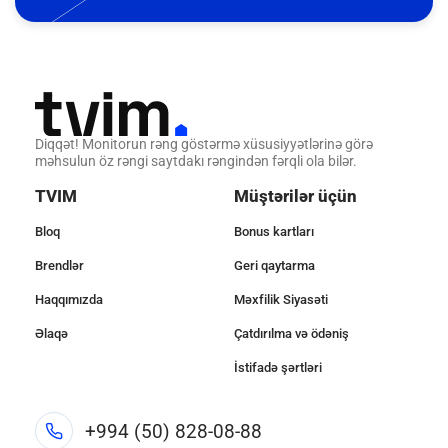
Diqqət! Monitorun rəng göstərmə xüsusiyyətlərinə görə
məhsulun öz rəngi saytdakı rəngindən fərqli ola bilər.
TVIM
Müştərilər üçün
Bloq
Bonus kartları
Brendlər
Geri qaytarma
Haqqımızda
Məxfilik Siyasəti
Əlaqə
Çatdırılma və ödəniş
İstifadə şərtləri
+994 (50) 828-08-88