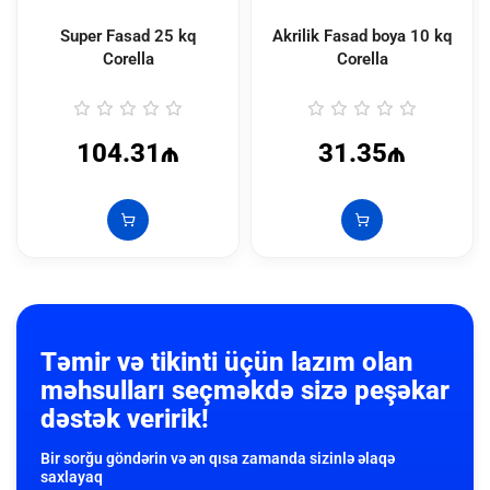
Super Fasad 25 kq
Akrilik Fasad boya 10 kq
Corella
Corella
104.31₼
31.35₼
Təmir və tikinti üçün lazım olan
məhsulları seçməkdə sizə peşəkar
dəstək veririk!
Bir sorğu göndərin və ən qısa zamanda sizinlə əlaqə
saxlayaq