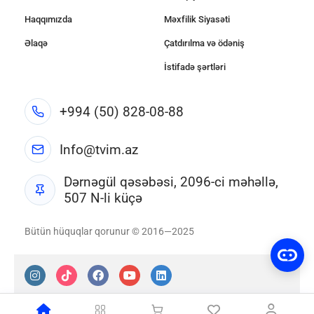
Haqqımızda
Məxfilik Siyasəti
Əlaqə
Çatdırılma və ödəniş
İstifadə şərtləri
+994 (50) 828-08-88
Info@tvim.az
Dərnəgül qəsəbəsi, 2096-ci məhəllə,
507 N-li küçə
Bütün hüquqlar qorunur © 2016—2025