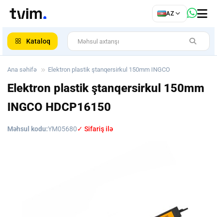
az
AZ
ar
Kataloq
Ana səhifə
Elektron plastik ştanqersirkul 150mm INGCO
Elektron plastik ştanqersirkul 150mm
INGCO
HDCP16150
Məhsul kodu:
YM05680
✓ Sifariş ilə