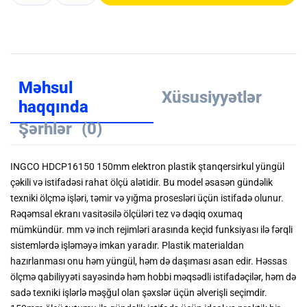
Məhsul
Xüsusiyyətlər
haqqında
Şərhlər
(0)
INGCO HDCP16150 150mm elektron plastik ştanqersirkul yüngül
çəkili və istifadəsi rahat ölçü alətidir. Bu model əsasən gündəlik
texniki ölçmə işləri, təmir və yığma prosesləri üçün istifadə olunur.
Rəqəmsal ekranı vasitəsilə ölçüləri tez və dəqiq oxumaq
mümkündür. mm və inch rejimləri arasında keçid funksiyası ilə fərqli
sistemlərdə işləməyə imkan yaradır. Plastik materialdan
hazırlanması onu həm yüngül, həm də daşıması asan edir. Həssas
ölçmə qabiliyyəti sayəsində həm hobbi məqsədli istifadəçilər, həm də
sadə texniki işlərlə məşğul olan şəxslər üçün əlverişli seçimdir.