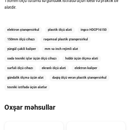
150mm ölçü tutumu ilə gündəlik istifadə üçün ideal və praktik bir
alətdir.
elektron ştanqersirkul
plastik ölçü aləti
ingco HDCP16150
150mm ölçü cihazı
rəqəmsal plastik ştanqersirkul
yüngül çəkili kaliper
mm və inch rejimli alət
sadə texniki işlər üçün ölçü cihazı
hobbi üçün ölçmə aləti
sərfəli ölçü cihazı
ekranlı ölçü aləti
elektron kaliper
gündəlik ölçmə üçün alət
dəqiq ölçü verən plastik ştanqersirkul
texniki istifadə üçün alətlər
Oxşar məhsullar