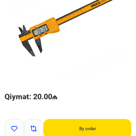
Qiymət: 20.00₼
By order