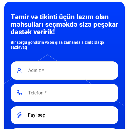
Təmir və tikinti üçün lazım olan
məhsulları seçməkdə sizə peşəkar
dəstək veririk!
Bir sorğu göndərin və ən qısa zamanda sizinlə əlaqə
saxlayaq
Fayl seç