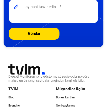
Göndər
Diqqət! Monitorun rəng göstərmə xüsusiyyətlərinə görə
məhsulun öz rəngi saytdakı rəngindən fərqli ola bilər.
TVIM
Müştərilər üçün
Bloq
Bonus kartları
Brendlər
Geri qaytarma