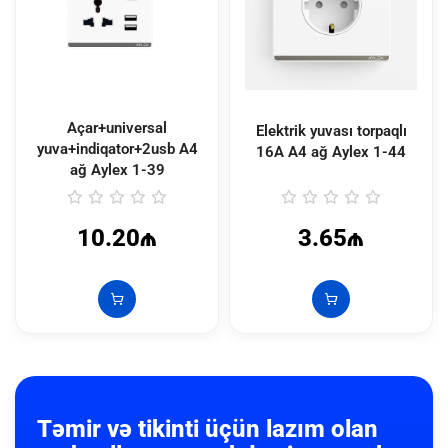
Açar+universal
Elektrik yuvası torpaqlı
yuva+indiqator+2usb A4
16A A4 ağ Aylex
1-44
ağ Aylex
1-39
10.20₼
3.65₼
Təmir və tikinti üçün lazım olan