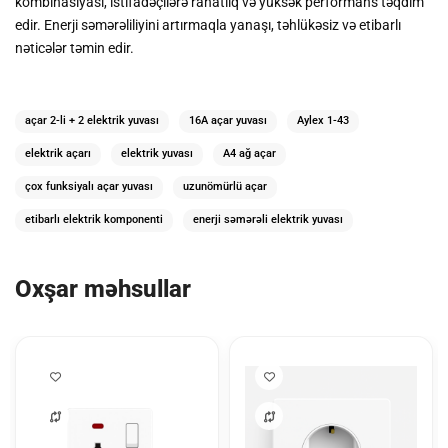
kombinasiyası, istifadəçilərə rahatlıq və yüksək performans təqdim
edir. Enerji səmərəliliyini artırmaqla yanaşı, təhlükəsiz və etibarlı
nəticələr təmin edir.
açar 2-li + 2 elektrik yuvası
16A açar yuvası
Aylex 1-43
elektrik açarı
elektrik yuvası
A4 ağ açar
çox funksiyalı açar yuvası
uzunömürlü açar
etibarlı elektrik komponenti
enerji səmərəli elektrik yuvası
Oxşar məhsullar