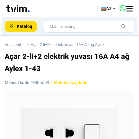
az
AZ
ar
Kataloq
Ana səhifə
Açar 2-li+2 elektrik yuvası 16A A4 ağ Aylex
Açar 2-li+2 elektrik yuvası 16A A4 ağ
Aylex
1-43
Məhsul kodu:
YM05559
✓ Məhdud saydadır