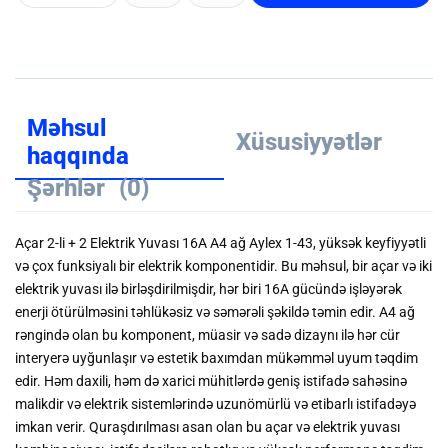
Məhsul
Xüsusiyyətlər
haqqında
Şərhlər
(0)
Açar 2-li + 2 Elektrik Yuvası 16A A4 ağ Aylex 1-43, yüksək keyfiyyətli
və çox funksiyalı bir elektrik komponentidir. Bu məhsul, bir açar və iki
elektrik yuvası ilə birləşdirilmişdir, hər biri 16A gücündə işləyərək
enerji ötürülməsini təhlükəsiz və səmərəli şəkildə təmin edir. A4 ağ
rəngində olan bu komponent, müasir və sadə dizaynı ilə hər cür
interyerə uyğunlaşır və estetik baxımdan mükəmməl uyum təqdim
edir. Həm daxili, həm də xarici mühitlərdə geniş istifadə sahəsinə
malikdir və elektrik sistemlərində uzunömürlü və etibarlı istifadəyə
imkan verir. Quraşdırılması asan olan bu açar və elektrik yuvası