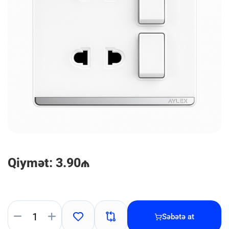
Qiymət: 3.90₼
Səbətə at