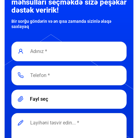
məhsulları seçməkdə sizə peşəkar
dəstək veririk!
Bir sorğu göndərin və ən qısa zamanda sizinlə əlaqə
saxlayaq
Fayl seç