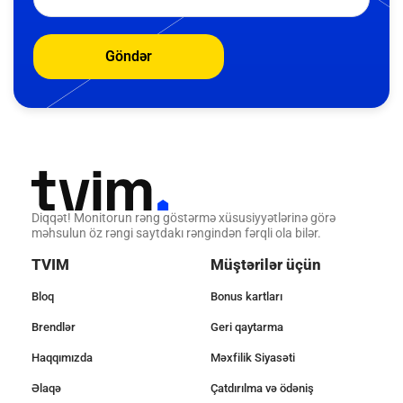
Göndər
Diqqət! Monitorun rəng göstərmə xüsusiyyətlərinə görə
məhsulun öz rəngi saytdakı rəngindən fərqli ola bilər.
TVIM
Müştərilər üçün
Bloq
Bonus kartları
Brendlər
Geri qaytarma
Haqqımızda
Məxfilik Siyasəti
Əlaqə
Çatdırılma və ödəniş