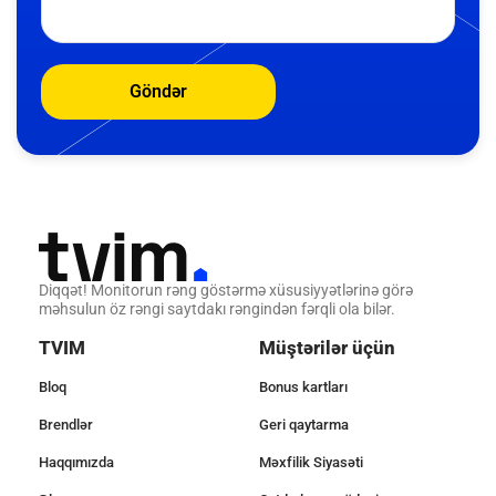
Göndər
Diqqət! Monitorun rəng göstərmə xüsusiyyətlərinə görə
məhsulun öz rəngi saytdakı rəngindən fərqli ola bilər.
TVIM
Müştərilər üçün
Bloq
Bonus kartları
Brendlər
Geri qaytarma
Haqqımızda
Məxfilik Siyasəti