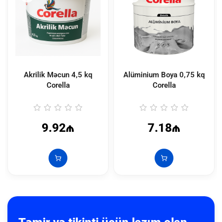
Akrilik Məcun 4,5 kq
Alüminium Boya 0,75 kq
Corella
Corella
9.92₼
7.18₼