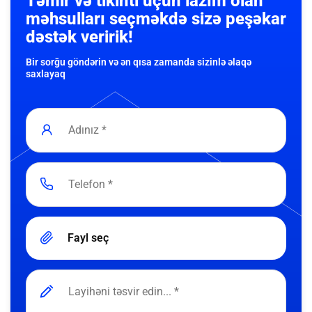
Təmir və tikinti üçün lazım olan
məhsulları seçməkdə sizə peşəkar
dəstək veririk!
Bir sorğu göndərin və ən qısa zamanda sizinlə əlaqə
saxlayaq
Fayl seç