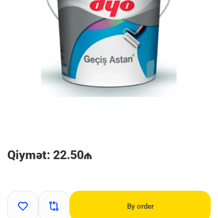
Qiymət: 22.50₼
By order