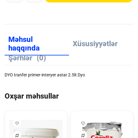
Məhsul
Xüsusiyyətlər
haqqında
Şərhlər
(0)
DYO tranfer primer-interyer astar 2.5lt Dyo
Oxşar məhsullar