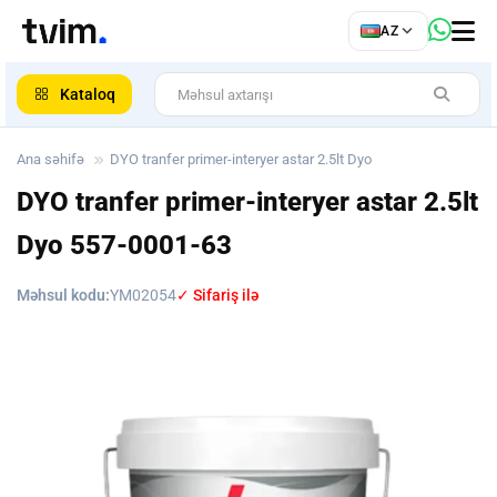
az
AZ
ar
Kataloq
Ana səhifə
DYO tranfer primer-interyer astar 2.5lt Dyo
DYO tranfer primer-interyer astar 2.5lt
Dyo
557-0001-63
Məhsul kodu:
YM02054
✓ Sifariş ilə