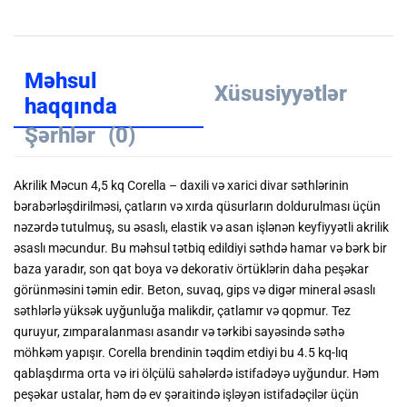
Məhsul
Xüsusiyyətlər
haqqında
Şərhlər
(0)
Akrilik Məcun 4,5 kq Corella – daxili və xarici divar səthlərinin
bərabərləşdirilməsi, çatların və xırda qüsurların doldurulması üçün
nəzərdə tutulmuş, su əsaslı, elastik və asan işlənən keyfiyyətli akrilik
əsaslı məcundur. Bu məhsul tətbiq edildiyi səthdə hamar və bərk bir
baza yaradır, son qat boya və dekorativ örtüklərin daha peşəkar
görünməsini təmin edir. Beton, suvaq, gips və digər mineral əsaslı
səthlərlə yüksək uyğunluğa malikdir, çatlamır və qopmur. Tez
quruyur, zımparalanması asandır və tərkibi sayəsində səthə
möhkəm yapışır. Corella brendinin təqdim etdiyi bu 4.5 kq-lıq
qablaşdırma orta və iri ölçülü sahələrdə istifadəyə uyğundur. Həm
peşəkar ustalar, həm də ev şəraitində işləyən istifadəçilər üçün