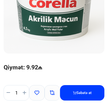
Qiymət: 9.92₼
Səbətə at