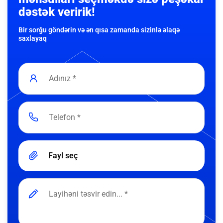
dəstək veririk!
Bir sorğu göndərin və ən qısa zamanda sizinlə əlaqə
saxlayaq
Fayl seç