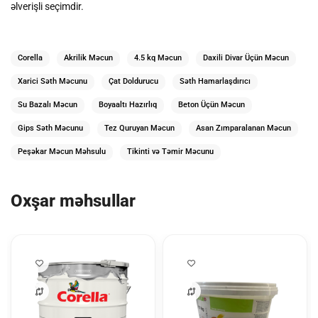
əlverişli seçimdir.
Corella
Akrilik Məcun
4.5 kq Məcun
Daxili Divar Üçün Məcun
Xarici Səth Məcunu
Çat Doldurucu
Səth Hamarlaşdırıcı
Su Bazalı Məcun
Boyaaltı Hazırlıq
Beton Üçün Məcun
Gips Səth Məcunu
Tez Quruyan Məcun
Asan Zımparalanan Məcun
Peşəkar Məcun Məhsulu
Tikinti və Təmir Məcunu
Oxşar məhsullar