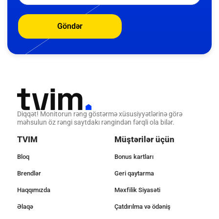
Göndər
Diqqət! Monitorun rəng göstərmə xüsusiyyətlərinə görə
məhsulun öz rəngi saytdakı rəngindən fərqli ola bilər.
TVIM
Müştərilər üçün
Bloq
Bonus kartları
Brendlər
Geri qaytarma
Haqqımızda
Məxfilik Siyasəti
Əlaqə
Çatdırılma və ödəniş