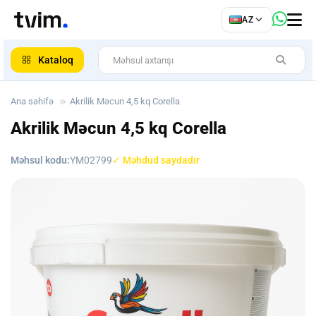
az
AZ
ar
Kataloq
Ana səhifə
Akrilik Məcun 4,5 kq Corella
Akrilik Məcun 4,5 kq Corella
Məhsul kodu:
YM02799
✓ Məhdud saydadır