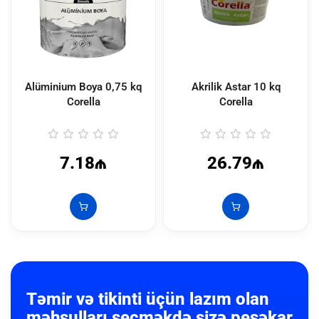
Alüminium Boya 0,75 kq
Akrilik Astar 10 kq
Corella
Corella
7.18₼
26.79₼
Təmir və tikinti üçün lazım olan
məhsulları seçməkdə sizə peşəkar