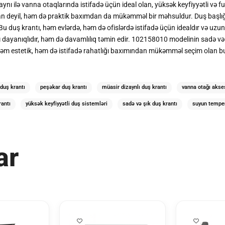
ı ilə vanna otaqlarında istifadə üçün ideal olan, yüksək keyfiyyətli və fu
n deyil, həm də praktik baxımdan da mükəmməl bir məhsuldur. Duş başlığı 
Bu duş krantı, həm evlərdə, həm də ofislərdə istifadə üçün idealdır və uz
ayanıqlıdır, həm də davamlılıq təmin edir. 102158010 modelinin sadə və gö
 Həm estetik, həm də istifadə rahatlığı baxımından mükəmməl seçim olan bu
duş krantı
peşəkar duş krantı
müasir dizaynlı duş krantı
vanna otağı akse
rantı
yüksək keyfiyyətli duş sistemləri
sadə və şık duş krantı
suyun temper
ar