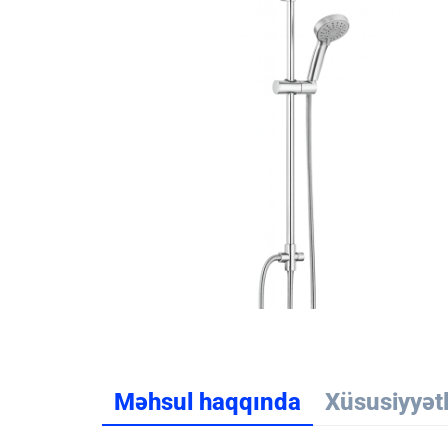
Məhsul haqqında
Xüsusiyyət