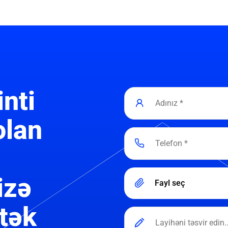
inti
olan
izə
Fayl seç
tək