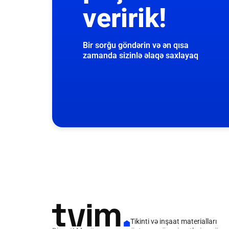
veririk!
Bir sorğu göndərin və ən qısa
zamanda sizinlə əlaqə saxlayaq
Tikinti və inşaat materialları