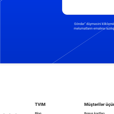
Göndər" düyməsini klikləmə
məlumatların emalına razılıq 
TVIM
Müştərilər üçü
Bloq
Bonus kartları