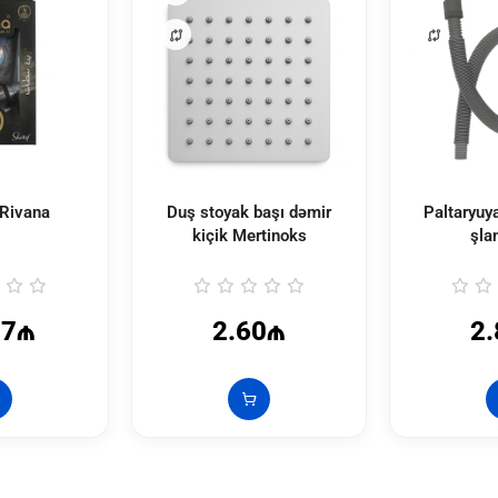
Rivana
Duş stoyak başı dəmir
Paltaryuy
kiçik Mertinoks
şla
57₼
2.60₼
2