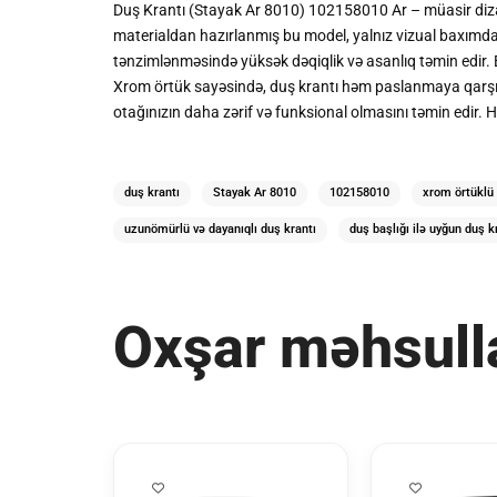
Duş Krantı (Stayak Ar 8010) 102158010 Ar – müasir dizayn
materialdan hazırlanmış bu model, yalnız vizual baxımda
tənzimlənməsində yüksək dəqiqlik və asanlıq təmin edir. 
Xrom örtük sayəsində, duş krantı həm paslanmaya qarşı d
otağınızın daha zərif və funksional olmasını təmin edir.
duş krantı
Stayak Ar 8010
102158010
xrom örtüklü 
uzunömürlü və dayanıqlı duş krantı
duş başlığı ilə uyğun duş k
Oxşar məhsull