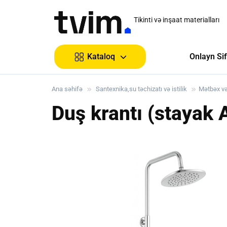
Tikinti və inşaat materialları
Onlayn Sif
Kataloq
Ana səhifə
Santexnika,su təchizatı və istilik
Mətbəx v
Duş krantı (stayak