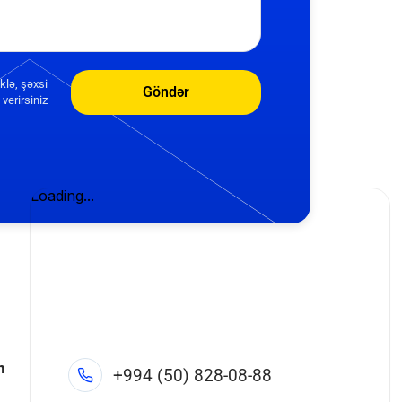
klə, şəxsi
Göndər
verirsiniz
n
+994 (50) 828-08-88