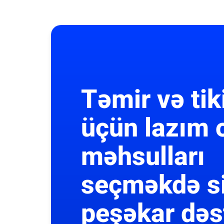
Təmir və tik
üçün lazım 
məhsulları
seçməkdə s
peşəkar dəs