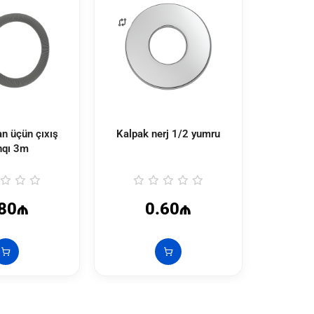
an üçün çıxış
Kalpak nerj 1/2 yumru
Hamam 2l
nqı 3m
M
.80₼
0.60₼
5