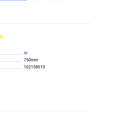
ır
Ar
750mm
102158010