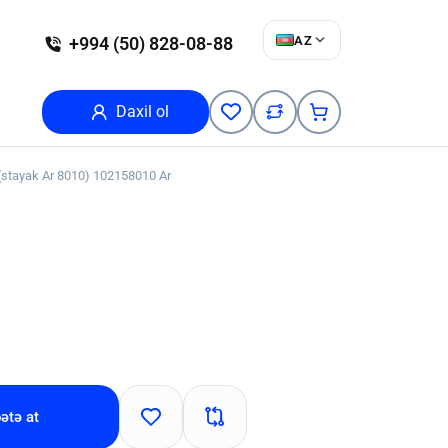
AZ
+994 (50) 828-08-88
Daxil ol
 (stayak Ar 8010) 102158010 Ar
ətə at