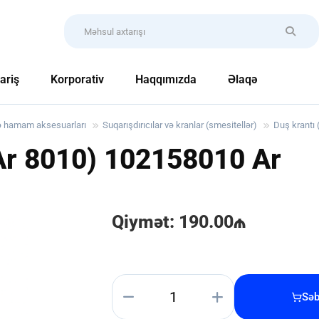
ariş
Korporativ
Haqqımızda
Əlaqə
ə hamam aksesuarları
Suqarışdırıcılar və kranlar (smesitellər)
Duş krantı
 Ar 8010) 102158010 Ar
Qiymət: 190.00₼
Səb