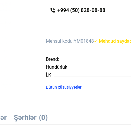
+994 (50) 828-08-88
Məhsul kodu:
YM01848
✓ Məhdud saydad
Brend:
Hündürlük
İ.K
Bütün xüsusiyyətlər
lər
Şərhlər
(0)