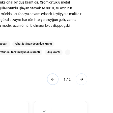
nksional bir duş krantıdır. Xrom örtüklü metal
ilə uyumlu işləyən Stayak Ar 8010, su axınının
un müddət istifadəyə davam edəcək keyfiyyətə malikdir.
zəl dizaynı, hər cür interyere uyğun gəlir, vanna
 model, uzun ömürlü olması ilə də diqqət çəkir.
ssuarı
rahat istifadə üçün duş krantı
aturunu tənzimləyən duş krantı
duş krantı
1 / 2