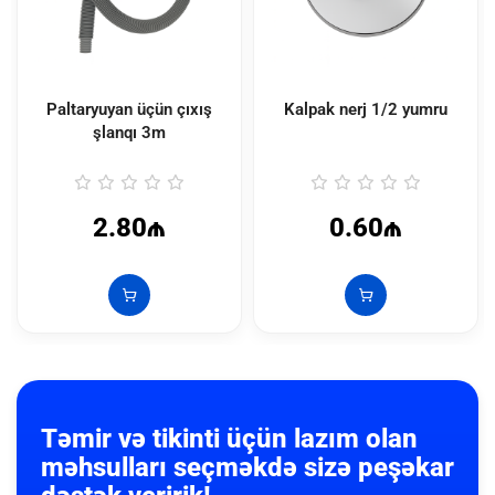
Paltaryuyan üçün çıxış
Kalpak nerj 1/2 yumru
şlanqı 3m
2.80₼
0.60₼
Təmir və tikinti üçün lazım olan
məhsulları seçməkdə sizə peşəkar