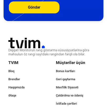
Göndər
Diqqət! Monitorun rəng göstərmə xüsusiyyətlərinə görə
məhsulun öz rəngi saytdakı rəngindən fərqli ola bilər.
TVIM
Müştərilər üçün
Bloq
Bonus kartları
Brendlər
Geri qaytarma
Haqqımızda
Məxfilik Siyasəti
Əlaqə
Çatdırılma və ödəniş
İstifadə şərtləri