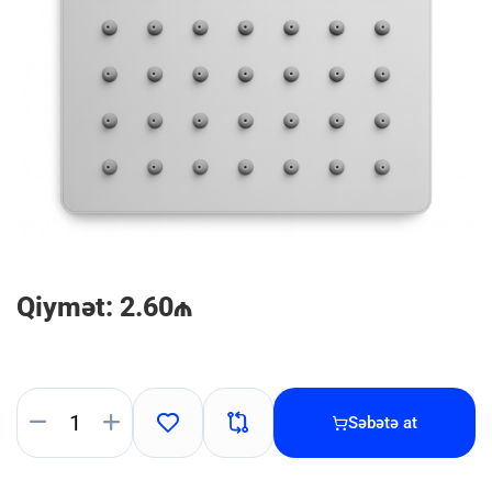
Qiymət: 2.60₼
Səbətə at