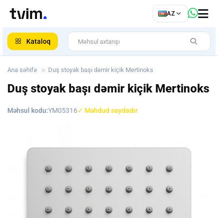
az
AZ
ar
Kataloq
Ana səhifə
Duş stoyak başı dəmir kiçik Mertinoks
Duş stoyak başı dəmir kiçik Mertinoks
Məhsul kodu:
YM05316
✓ Məhdud saydadır