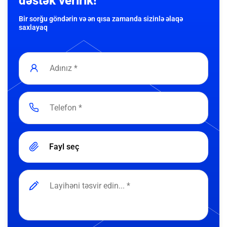
dəstək veririk!
Bir sorğu göndərin və ən qısa zamanda sizinlə əlaqə
saxlayaq
Fayl seç