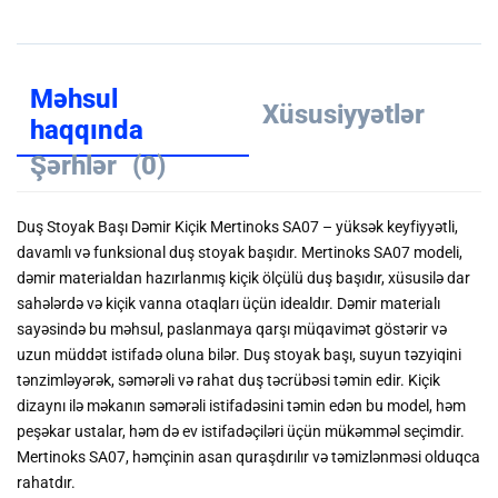
Məhsul
Xüsusiyyətlər
haqqında
Şərhlər
(0)
Duş Stoyak Başı Dəmir Kiçik Mertinoks SA07 – yüksək keyfiyyətli,
davamlı və funksional duş stoyak başıdır. Mertinoks SA07 modeli,
dəmir materialdan hazırlanmış kiçik ölçülü duş başıdır, xüsusilə dar
sahələrdə və kiçik vanna otaqları üçün idealdır. Dəmir materialı
sayəsində bu məhsul, paslanmaya qarşı müqavimət göstərir və
uzun müddət istifadə oluna bilər. Duş stoyak başı, suyun təzyiqini
tənzimləyərək, səmərəli və rahat duş təcrübəsi təmin edir. Kiçik
dizaynı ilə məkanın səmərəli istifadəsini təmin edən bu model, həm
peşəkar ustalar, həm də ev istifadəçiləri üçün mükəmməl seçimdir.
Mertinoks SA07, həmçinin asan quraşdırılır və təmizlənməsi olduqca
rahatdır.