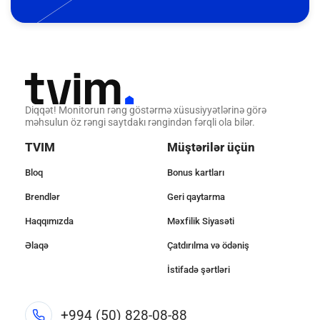
Diqqət! Monitorun rəng göstərmə xüsusiyyətlərinə görə
məhsulun öz rəngi saytdakı rəngindən fərqli ola bilər.
TVIM
Müştərilər üçün
Bloq
Bonus kartları
Brendlər
Geri qaytarma
Haqqımızda
Məxfilik Siyasəti
Əlaqə
Çatdırılma və ödəniş
İstifadə şərtləri
+994 (50) 828-08-88