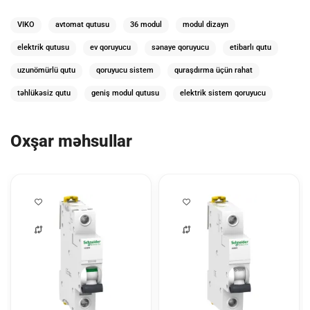
VIKO
avtomat qutusu
36 modul
modul dizayn
elektrik qutusu
ev qoruyucu
sənaye qoruyucu
etibarlı qutu
uzunömürlü qutu
qoruyucu sistem
quraşdırma üçün rahat
təhlükəsiz qutu
geniş modul qutusu
elektrik sistem qoruyucu
Oxşar məhsullar