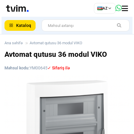
az
AZ
ar
Kataloq
Ana səhifə
Avtomat qutusu 36 modul VIKO
Avtomat qutusu 36 modul VIKO
Məhsul kodu:
YM00645
✓ Sifariş ilə