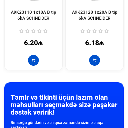
A9K23110 1x10A B tip
A9K23120 1x20A B tip
6kA SCHNEIDER
6kA SCHNEIDER
6.20₼
6.18₼
Təmir və tikinti üçün lazım olan
məhsulları seçməkdə sizə peşəkar
dəstək veririk!
Bir sorğu göndərin və ən qısa zamanda sizinlə əlaqə
saxlayaq