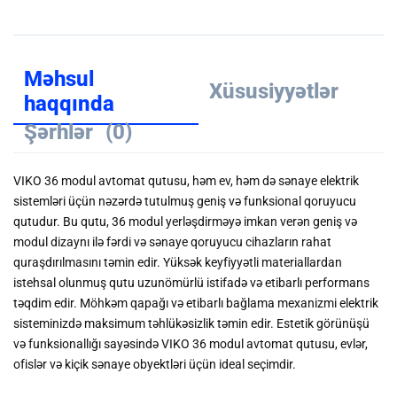
Məhsul
Xüsusiyyətlər
haqqında
Şərhlər
(0)
VIKO 36 modul avtomat qutusu, həm ev, həm də sənaye elektrik
sistemləri üçün nəzərdə tutulmuş geniş və funksional qoruyucu
qutudur. Bu qutu, 36 modul yerləşdirməyə imkan verən geniş və
modul dizaynı ilə fərdi və sənaye qoruyucu cihazların rahat
quraşdırılmasını təmin edir. Yüksək keyfiyyətli materiallardan
istehsal olunmuş qutu uzunömürlü istifadə və etibarlı performans
təqdim edir. Möhkəm qapağı və etibarlı bağlama mexanizmi elektrik
sisteminizdə maksimum təhlükəsizlik təmin edir. Estetik görünüşü
və funksionallığı sayəsində VIKO 36 modul avtomat qutusu, evlər,
ofislər və kiçik sənaye obyektləri üçün ideal seçimdir.