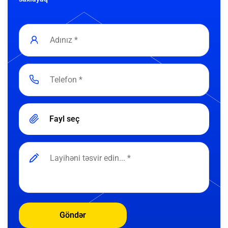
Fayl seç
Göndər