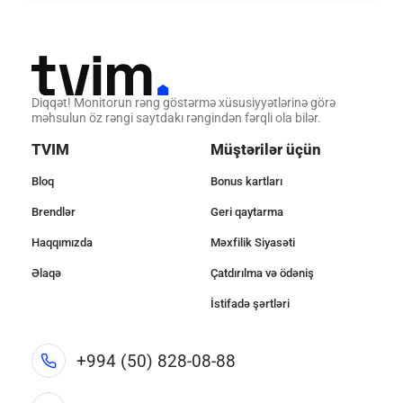
Diqqət! Monitorun rəng göstərmə xüsusiyyətlərinə görə
məhsulun öz rəngi saytdakı rəngindən fərqli ola bilər.
TVIM
Müştərilər üçün
Bloq
Bonus kartları
Brendlər
Geri qaytarma
Haqqımızda
Məxfilik Siyasəti
Əlaqə
Çatdırılma və ödəniş
İstifadə şərtləri
+994 (50) 828-08-88