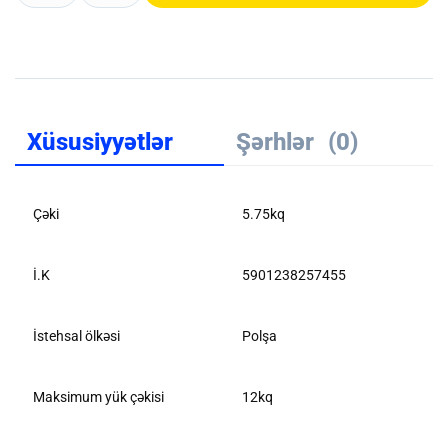
Xüsusiyyətlər
Şərhlər
(0)
Çəki
5.75kq
İ.K
5901238257455
İstehsal ölkəsi
Polşa
Maksimum yük çəkisi
12kq