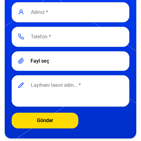
Fayl seç
Göndər