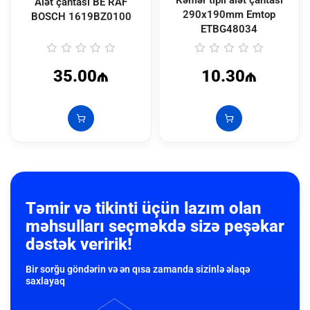
Kəmər tipli alət çantası
Alət çantası BE RAF
290x190mm Emtop
BOSCH
1619BZ0100
ETBG48034
35.00₼
10.30₼
Təmir və tikinti üçün lazım olan
məhsulları seçməkdə sizə peşəkar
dəstək veririk!
Bir sorğu göndərin və ən qısa zamanda sizinlə əlaqə
saxlayaq