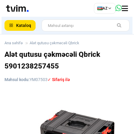
az
AZ
ar
Kataloq
Ana səhifə
Alət qutusu çəkməcəli Qbrick
Alət qutusu çəkməcəli Qbrick
5901238257455
Məhsul kodu:
YM07503
✓ Sifariş ilə