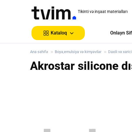
Tikinti və inşaat materialları
Onlayn Sif
Kataloq
Ana səhifə
Boya,emulsiya və kimyəvilər
Daxili və xaric
Akrostar silicone d