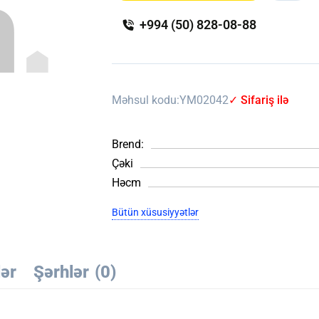
+994 (50) 828-08-88
Məhsul kodu:
YM02042
✓ Sifariş ilə
Brend:
Çəki
Həcm
Bütün xüsusiyyətlər
lər
Şərhlər
(0)