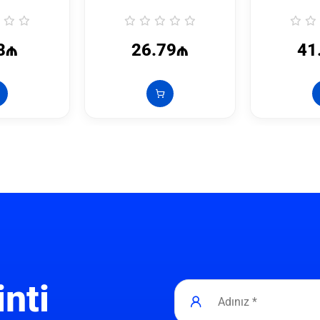
8₼
26.79₼
41
inti