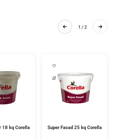
1 / 2
r 18 kq Corella
Super Fasad 25 kq Corella
Akrilik 