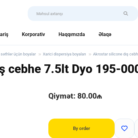
ariş
Korporativ
Haqqımızda
Əlaqə
i səthlər üçün boyalar
Xarici dispersiya boyaları
Akrostar silicone dış cebh
ış cebhe 7.5lt Dyo
195-00
Qiymət: 80.00₼
By order