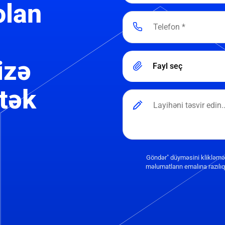
olan
izə
Fayl seç
tək
Göndər" düyməsini klikləmə
məlumatların emalına razılıq 