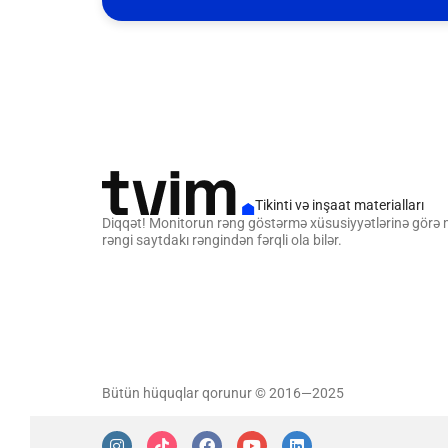
Tikinti və inşaat materialları
Diqqət! Monitorun rəng göstərmə xüsusiyyətlərinə görə
rəngi saytdakı rəngindən fərqli ola bilər.
Bütün hüquqlar qorunur © 2016—2025