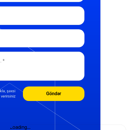
klə, şəxsi
Göndər
verirsiniz