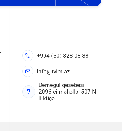
n
+994 (50) 828-08-88
Info@tvim.az
Dərnəgül qəsəbəsi,
2096-ci məhəllə, 507 N-
li küçə