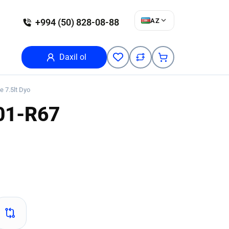
AZ
+994 (50) 828-08-88
Daxil ol
e 7.5lt Dyo
01-R67