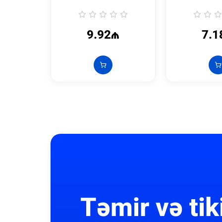
9.92₼
7.1
Təmir və tik