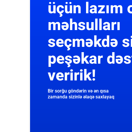
üçün lazım 
məhsulları
seçməkdə s
peşəkar dəs
veririk!
Bir sorğu göndərin və ən qısa
zamanda sizinlə əlaqə saxlayaq