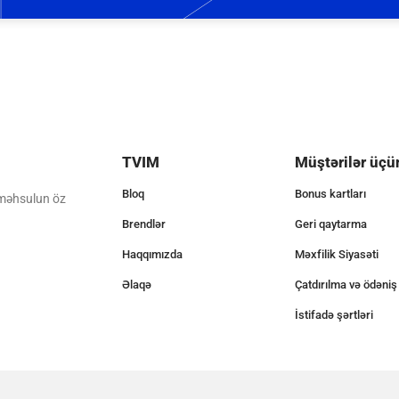
TVIM
Müştərilər üçü
Bloq
Bonus kartları
 məhsulun öz
Brendlər
Geri qaytarma
Haqqımızda
Məxfilik Siyasəti
Əlaqə
Çatdırılma və ödəniş
İstifadə şərtləri