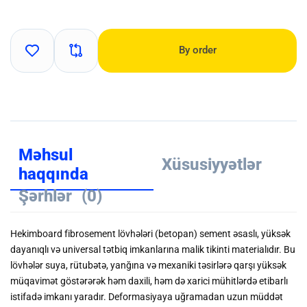
By order
Məhsul
Xüsusiyyətlər
haqqında
Şərhlər
(0)
Hekimboard fibrosement lövhələri (betopan) sement əsaslı, yüksək
dayanıqlı və universal tətbiq imkanlarına malik tikinti materialıdır. Bu
lövhələr suya, rütubətə, yanğına və mexaniki təsirlərə qarşı yüksək
müqavimət göstərərək həm daxili, həm də xarici mühitlərdə etibarlı
istifadə imkanı yaradır. Deformasiyaya uğramadan uzun müddət