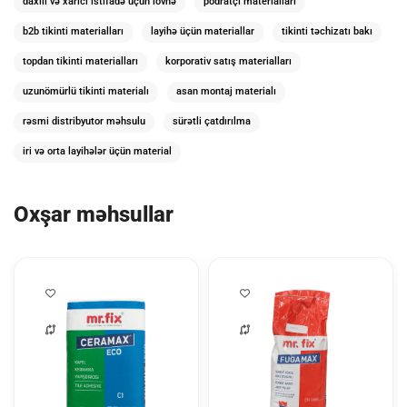
daxili və xarici istifadə üçün lövhə
podratçı materialları
b2b tikinti materialları
layihə üçün materiallar
tikinti təchizatı bakı
topdan tikinti materialları
korporativ satış materialları
uzunömürlü tikinti materialı
asan montaj materialı
rəsmi distribyutor məhsulu
sürətli çatdırılma
iri və orta layihələr üçün material
Oxşar məhsullar