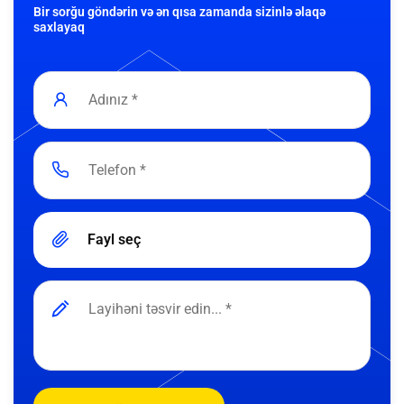
Bir sorğu göndərin və ən qısa zamanda sizinlə əlaqə
saxlayaq
Fayl seç