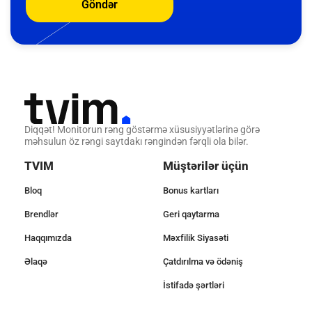
Göndər
Diqqət! Monitorun rəng göstərmə xüsusiyyətlərinə görə
məhsulun öz rəngi saytdakı rəngindən fərqli ola bilər.
TVIM
Müştərilər üçün
Bloq
Bonus kartları
Brendlər
Geri qaytarma
Haqqımızda
Məxfilik Siyasəti
Əlaqə
Çatdırılma və ödəniş
İstifadə şərtləri