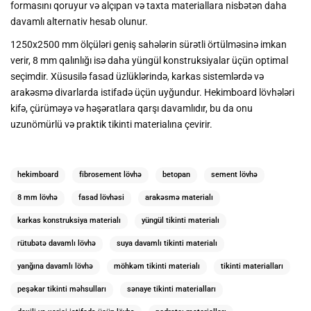
formasını qoruyur və alçıpan və taxta materiallara nisbətən daha
davamlı alternativ hesab olunur.
1250x2500 mm ölçüləri geniş sahələrin sürətli örtülməsinə imkan
verir, 8 mm qalınlığı isə daha yüngül konstruksiyalar üçün optimal
seçimdir. Xüsusilə fasad üzlüklərində, karkas sistemlərdə və
arakəsmə divarlarda istifadə üçün uyğundur. Hekimboard lövhələri
kifə, çürüməyə və həşəratlara qarşı davamlıdır, bu da onu
uzunömürlü və praktik tikinti materialına çevirir.
hekimboard
fibrosement lövhə
betopan
sement lövhə
8 mm lövhə
fasad lövhəsi
arakəsmə materialı
karkas konstruksiya materialı
yüngül tikinti materialı
rütubətə davamlı lövhə
suya davamlı tikinti materialı
yanğına davamlı lövhə
möhkəm tikinti materialı
tikinti materialları
peşəkar tikinti məhsulları
sənaye tikinti materialları