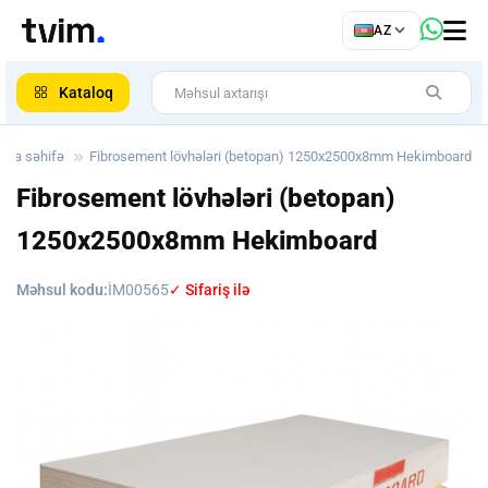
az
AZ
ar
Kataloq
Ana səhifə
Fibrosement lövhələri (betopan) 1250x2500x8mm Hekimboard
Fibrosement lövhələri (betopan)
1250x2500x8mm Hekimboard
Məhsul kodu:
İM00565
✓ Sifariş ilə