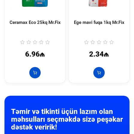
Ceramax Eco 25kq Mr.Fix
Ege mavi fuqa 1kq Mr.Fix
6.96₼
2.34₼
Təmir və tikinti üçün lazım olan
məhsulları seçməkdə sizə peşəkar
dəstək veririk!