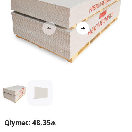
1/2
Qiymət: 48.35₼