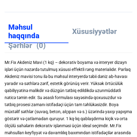
Məhsul
Xüsusiyyətlər
haqqında
Şərhlər
(0)
Mr.Fix Akdeniz Mavi (1 kq) – dekorativ boyama və interyer dizayn
işləri üçün nəzərdə tutulmuş xüsusi effektli rəng materialıdır. Parlaq
Akdeniz mavisi tonu ilə bu məhsul interyerdə təbii dəniz ab-havası
yaradır və səthlərə zərif, estetik görünüş verir. Yüksək örtücülük
qabiliyyətinə malikdir və düzgün tətbiq edildikdə uzunmüddətli
nəticə təmin edir. Su əsaslı formulası sayəsində qoxusuzdur və
tətbiq prosesi zamanı istifadəçi üçün tam təhlükəsizdir. Boya
müxtəlif səthlər (suvaq, beton, alçıpan və s.) üzərində yaxşı yapışma
göstərir və çatlamadan quruyur. 1 kq-lıq qablaşdırma kiçik və orta
ölçülü sahələrin dekorativ işlənməsi üçün ideal seçimdir. Mr.Fix
məhsulları keyfiyyət və davamlılıq baxımından istifadəçilər arasında