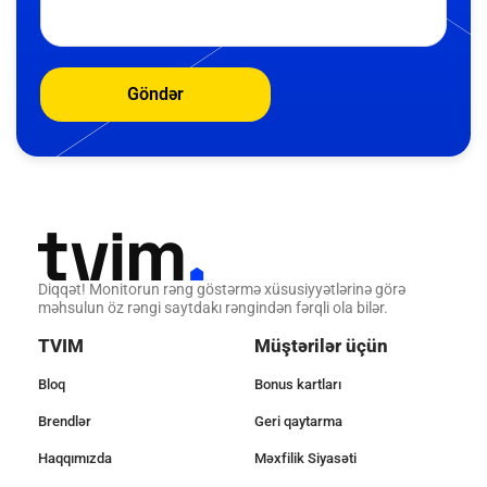
Göndər
Diqqət! Monitorun rəng göstərmə xüsusiyyətlərinə görə
məhsulun öz rəngi saytdakı rəngindən fərqli ola bilər.
TVIM
Müştərilər üçün
Bloq
Bonus kartları
Brendlər
Geri qaytarma
Haqqımızda
Məxfilik Siyasəti