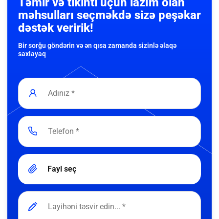
Təmir və tikinti üçün lazım olan
məhsulları seçməkdə sizə peşəkar
dəstək veririk!
Bir sorğu göndərin və ən qısa zamanda sizinlə əlaqə
saxlayaq
Fayl seç