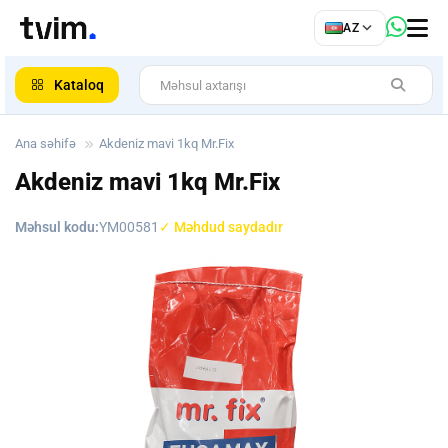
az
AZ
ar
Kataloq
Ana səhifə
Akdeniz mavi 1kq Mr.Fix
Akdeniz mavi 1kq Mr.Fix
Məhsul kodu:
YM00581
✓ Məhdud saydadır