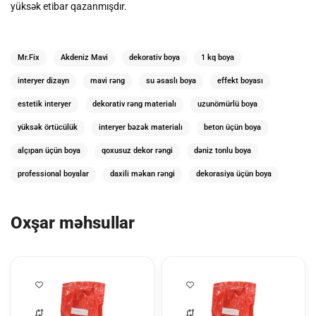
yüksək etibar qazanmışdır.
Mr.Fix
Akdeniz Mavi
dekorativ boya
1 kq boya
interyer dizayn
mavi rəng
su əsaslı boya
effekt boyası
estetik interyer
dekorativ rəng materialı
uzunömürlü boya
yüksək örtücülük
interyer bəzək materialı
beton üçün boya
alçıpan üçün boya
qoxusuz dekor rəngi
dəniz tonlu boya
professional boyalar
daxili məkan rəngi
dekorasiya üçün boya
Oxşar məhsullar