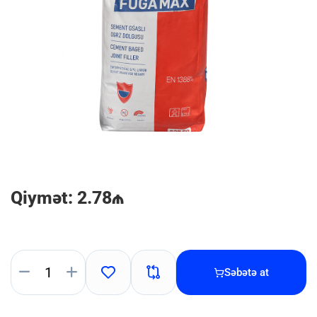
Qiymət: 2.78₼
Səbətə at