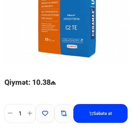
Qiymət: 10.38₼
Səbətə at