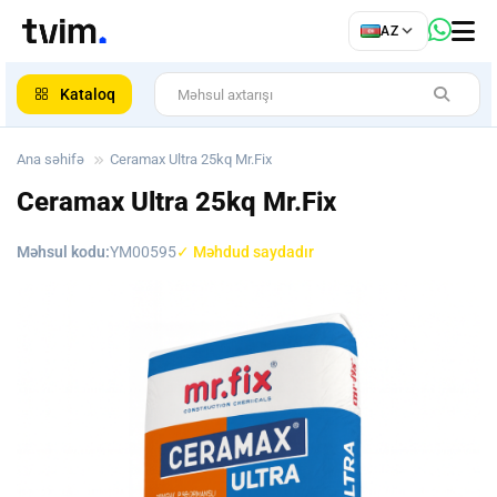
az
AZ
ar
Kataloq
Ana səhifə
Ceramax Ultra 25kq Mr.Fix
Ceramax Ultra 25kq Mr.Fix
Məhsul kodu:
YM00595
✓ Məhdud saydadır