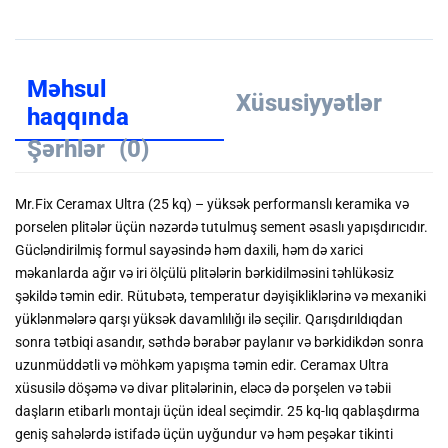
Məhsul
Xüsusiyyətlər
haqqında
Şərhlər
(0)
Mr.Fix Ceramax Ultra (25 kq) – yüksək performanslı keramika və
porselen plitələr üçün nəzərdə tutulmuş sement əsaslı yapışdırıcıdır.
Gücləndirilmiş formul sayəsində həm daxili, həm də xarici
məkanlarda ağır və iri ölçülü plitələrin bərkidilməsini təhlükəsiz
şəkildə təmin edir. Rütubətə, temperatur dəyişikliklərinə və mexaniki
yüklənmələrə qarşı yüksək davamlılığı ilə seçilir. Qarışdırıldıqdan
sonra tətbiqi asandır, səthdə bərabər paylanır və bərkidikdən sonra
uzunmüddətli və möhkəm yapışma təmin edir. Ceramax Ultra
xüsusilə döşəmə və divar plitələrinin, eləcə də porşelen və təbii
daşların etibarlı montajı üçün ideal seçimdir. 25 kq-lıq qablaşdırma
geniş sahələrdə istifadə üçün uyğundur və həm peşəkar tikinti