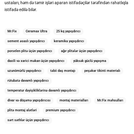
ustaları, həm də təmir işləri aparan istifadəçilər tərəfindən rahatlıqla
istifadə edilə bilər.
Mr.Fix
Ceramax Ultra
25 kq yapışdırıcı
sement əsaslı yapışdırıcı
keramika yapışdırıcı
porselen plitə üçün yapışdırıcı
ağır plitələr üçün yapışdırıcı
daxili və xarici məkan üçün yapışdırıcı
yüksək güclü yapışma
uzunömürlü yapışdırıcı
təbii daş montajı
peşəkar tikinti materialı
rütubətə davamlı yapışdırıcı
temperatur dəyişikliklərinə davamlı yapışdırıcı
divar və döşəmə yapışdırıcısı
montaj materialları
Mr.Fix məhsulları
plitə montaj alətləri
premium yapışdırıcı
sərt səthlər üçün yapışdırıcı