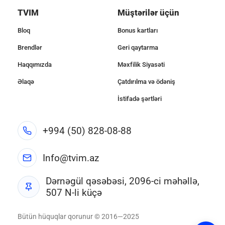
TVIM
Müştərilər üçün
Bloq
Bonus kartları
Brendlər
Geri qaytarma
Haqqımızda
Məxfilik Siyasəti
Əlaqə
Çatdırılma və ödəniş
İstifadə şərtləri
+994 (50) 828-08-88
Info@tvim.az
Dərnəgül qəsəbəsi, 2096-ci məhəllə,
507 N-li küçə
Bütün hüquqlar qorunur © 2016—2025