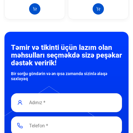
Təmir və tikinti üçün lazım olan
məhsulları seçməkdə sizə peşəkar
dəstək veririk!
Bir sorğu göndərin və ən qısa zamanda sizinlə əlaqə
saxlayaq