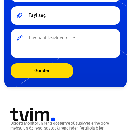
Fayl seç
Göndər
Diqqət! Monitorun rəng göstərmə xüsusiyyətlərinə görə
məhsulun öz rəngi saytdakı rəngindən fərqli ola bilər.