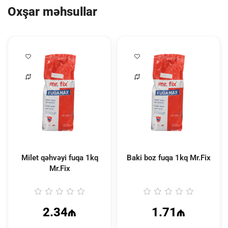
Oxşar məhsullar
Milet qəhvəyi fuqa 1kq
Baki boz fuqa 1kq Mr.Fix
Mr.Fix
2.34₼
1.71₼