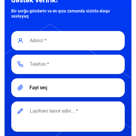
dəstək veririk!
Bir sorğu göndərin və ən qısa zamanda sizinlə əlaqə
saxlayaq
Fayl seç