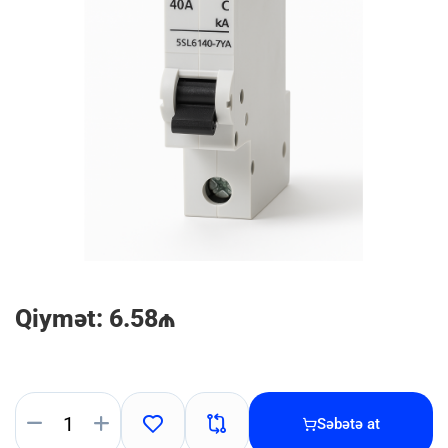
Qiymət: 6.58₼
Səbətə at