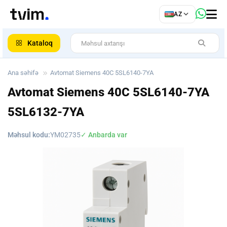
az
AZ
ar
Kataloq
Ana səhifə
Avtomat Siemens 40C 5SL6140-7YA
Avtomat Siemens 40C 5SL6140-7YA
5SL6132-7YA
Məhsul kodu:
YM02735
✓ Anbarda var