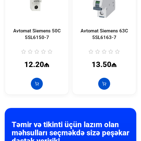
Avtomat Siemens 50C
Avtomat Siemens 63C
5SL6150-7
5SL6163-7
12.20₼
13.50₼
Təmir və tikinti üçün lazım olan
məhsulları seçməkdə sizə peşəkar