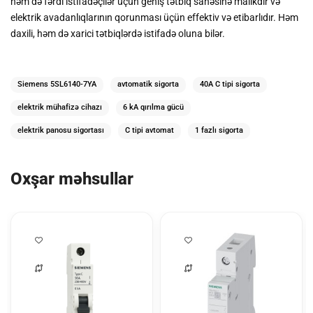
həm də fərdi istifadəçilər üçün geniş tətbiq sahəsinə malikdir və
elektrik avadanlıqlarının qorunması üçün effektiv və etibarlıdır.
Həm
daxili, həm də xarici tətbiqlərdə istifadə oluna bilər.
Siemens 5SL6140-7YA
avtomatik sigorta
40A C tipi sigorta
elektrik mühafizə cihazı
6 kA qırılma gücü
elektrik panosu sigortası
C tipi avtomat
1 fazlı sigorta​
Oxşar məhsullar