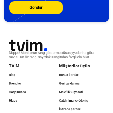
Göndər
Diqqət! Monitorun rəng göstərmə xüsusiyyətlərinə görə
məhsulun öz rəngi saytdakı rəngindən fərqli ola bilər.
TVIM
Müştərilər üçün
Bloq
Bonus kartları
Brendlər
Geri qaytarma
Haqqımızda
Məxfilik Siyasəti
Əlaqə
Çatdırılma və ödəniş
İstifadə şərtləri