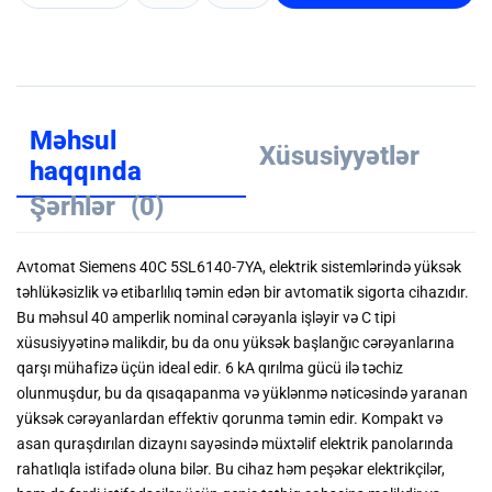
Məhsul
Xüsusiyyətlər
haqqında
Şərhlər
(0)
Avtomat Siemens 40C 5SL6140-7YA, elektrik sistemlərində yüksək
təhlükəsizlik və etibarlılıq təmin edən bir avtomatik sigorta cihazıdır.
Bu məhsul 40 amperlik nominal cərəyanla işləyir və C tipi
xüsusiyyətinə malikdir, bu da onu yüksək başlanğıc cərəyanlarına
qarşı mühafizə üçün ideal edir.
6 kA qırılma gücü ilə təchiz
olunmuşdur, bu da qısaqapanma və yüklənmə nəticəsində yaranan
yüksək cərəyanlardan effektiv qorunma təmin edir.
Kompakt və
asan quraşdırılan dizaynı sayəsində müxtəlif elektrik panolarında
rahatlıqla istifadə oluna bilər.
Bu cihaz həm peşəkar elektrikçilər,