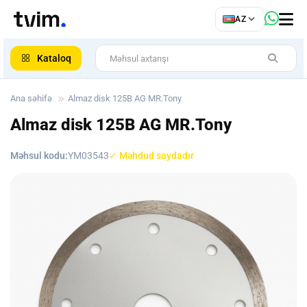
az
AZ
ar
Kataloq
Ana səhifə
Almaz disk 125B AG MR.Tony
Almaz disk 125B AG MR.Tony
Məhsul kodu:
YM03543
✓ Məhdud saydadır