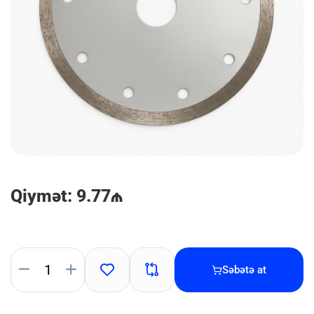
Qiymət: 9.77₼
Səbətə at