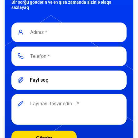
Bir sorğu göndərin və ən qısa zamanda sizinlə əlaqə
saxlayaq
Fayl seç