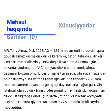
Məhsul
Xüsusiyyətlər
haqqında
Şərhlər
(0)
MR.Tony Almaz Disk 125B AG
— 125 mm diametrli, turbo‑tipli qara
gövdəli almaz kəsmə diskidir və keramika, beton, təbii daş, klinker
kimi sərt materiallarda yüksək dəqiqlik və sürətlə kəsmə üçün
nəzərdə tutulmuşdur. “AG” seriyası diskin sinterlənmiş almaz
qatmanı ilə uzun ömürlü performans təmin edir, vibrasiyanı azaldan
balanslı dizaynı isə istifadə rahatlığını artırır. Standart
22.23 mm
montaj diametri
sayəsində geniş açı dəyənəklərlə uyğun gəlir. Çin
istehsalı olan bu disk həm professional təmir‑tikinti işləri üçün, həm
də ev üs­talıq tapşırıqları üçün sərfəli, etibarlı və yüksək keyfiyyətli
seçimdir. Hazırda qiyməti
təxminən 9.77₼
olmaqla limitli sayda
mövcuddur.