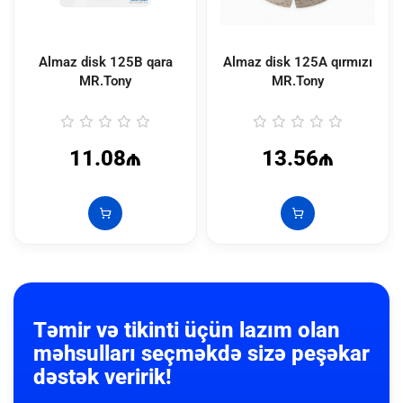
Almaz disk 125B qara
Almaz disk 125A qırmızı
MR.Tony
MR.Tony
11.08₼
13.56₼
Təmir və tikinti üçün lazım olan
məhsulları seçməkdə sizə peşəkar
dəstək veririk!