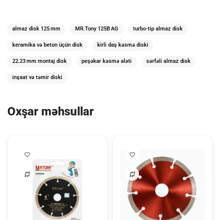
almaz disk 125 mm
MR.Tony 125B AG
turbo‑tip almaz disk
keramika və beton üçün disk
kirli daş kəsmə diski
22.23 mm montaj disk
peşəkar kəsmə aləti
sərfəli almaz disk
inşaat və təmir diski
Oxşar məhsullar