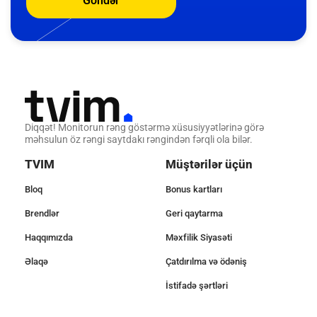
Göndər
Diqqət! Monitorun rəng göstərmə xüsusiyyətlərinə görə
məhsulun öz rəngi saytdakı rəngindən fərqli ola bilər.
TVIM
Müştərilər üçün
Bloq
Bonus kartları
Brendlər
Geri qaytarma
Haqqımızda
Məxfilik Siyasəti
Əlaqə
Çatdırılma və ödəniş
İstifadə şərtləri