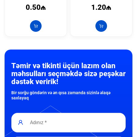
0.50₼
1.20₼
Təmir və tikinti üçün lazım olan
məhsulları seçməkdə sizə peşəkar
dəstək veririk!
Bir sorğu göndərin və ən qısa zamanda sizinlə əlaqə
saxlayaq