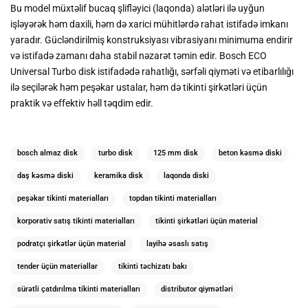
Bu model müxtəlif bucaq şlifləyici (laqonda) alətləri ilə uyğun
işləyərək həm daxili, həm də xarici mühitlərdə rahat istifadə imkanı
yaradır. Gücləndirilmiş konstruksiyası vibrasiyanı minimuma endirir
və istifadə zamanı daha stabil nəzarət təmin edir. Bosch ECO
Universal Turbo disk istifadədə rahatlığı, sərfəli qiyməti və etibarlılığı
ilə seçilərək həm peşəkar ustalar, həm də tikinti şirkətləri üçün
praktik və effektiv həll təqdim edir.
bosch almaz disk
turbo disk
125 mm disk
beton kəsmə diski
daş kəsmə diski
keramika disk
laqonda diski
peşəkar tikinti materialları
topdan tikinti materialları
korporativ satış tikinti materialları
tikinti şirkətləri üçün material
podratçı şirkətlər üçün material
layihə əsaslı satış
tender üçün materiallar
tikinti təchizatı bakı
sürətli çatdırılma tikinti materialları
distributor qiymətləri