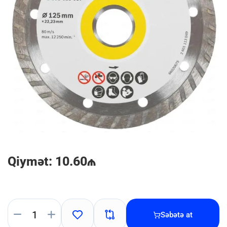
Qiymət: 10.60₼
Səbətə at