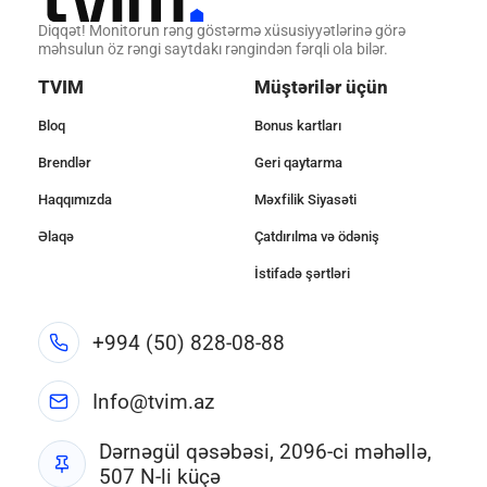
Diqqət! Monitorun rəng göstərmə xüsusiyyətlərinə görə
məhsulun öz rəngi saytdakı rəngindən fərqli ola bilər.
TVIM
Müştərilər üçün
Bloq
Bonus kartları
Brendlər
Geri qaytarma
Haqqımızda
Məxfilik Siyasəti
Əlaqə
Çatdırılma və ödəniş
İstifadə şərtləri
+994 (50) 828-08-88
Info@tvim.az
Dərnəgül qəsəbəsi, 2096-ci məhəllə,
507 N-li küçə