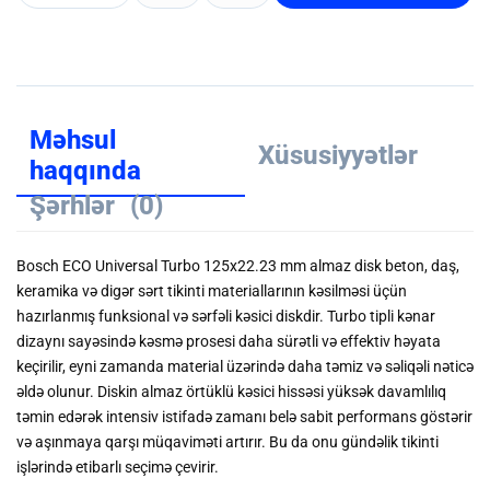
Məhsul
Xüsusiyyətlər
haqqında
Şərhlər
(0)
Bosch ECO Universal Turbo 125x22.23 mm almaz disk beton, daş,
keramika və digər sərt tikinti materiallarının kəsilməsi üçün
hazırlanmış funksional və sərfəli kəsici diskdir. Turbo tipli kənar
dizaynı sayəsində kəsmə prosesi daha sürətli və effektiv həyata
keçirilir, eyni zamanda material üzərində daha təmiz və səliqəli nəticə
əldə olunur. Diskin almaz örtüklü kəsici hissəsi yüksək davamlılıq
təmin edərək intensiv istifadə zamanı belə sabit performans göstərir
və aşınmaya qarşı müqaviməti artırır. Bu da onu gündəlik tikinti
işlərində etibarlı seçimə çevirir.