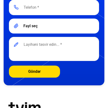
Fayl seç
Göndər