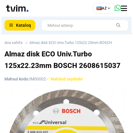
az
AZ
ar
Kataloq
Ana səhifə
Almaz disk ECO Univ.Turbo 125x22.23mm BOSCH
Almaz disk ECO Univ.Turbo
125x22.23mm BOSCH
2608615037
Məhsul kodu:
İM00002
✓ Məhdud saydadır