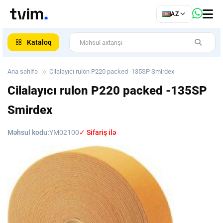
az
AZ
ar
Kataloq
Ana səhifə
Cilalayıcı rulon P220 packed -135SP Smirdex
Cilalayıcı rulon P220 packed -135SP
Smirdex
Məhsul kodu:
YM02100
✓ Sifariş ilə