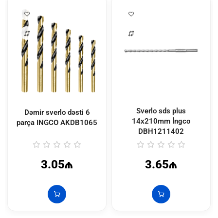
Sverlo sds plus
Dəmir sverlo dəsti 6
14x210mm İngco
parça INGCO
AKDB1065
DBH1211402
3.05₼
3.65₼