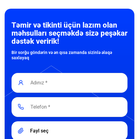
Təmir və tikinti üçün lazım olan
məhsulları seçməkdə sizə peşəkar
dəstək veririk!
Bir sorğu göndərin və ən qısa zamanda sizinlə əlaqə
saxlayaq
Fayl seç