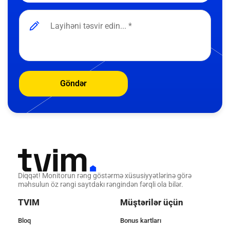
Göndər
Diqqət! Monitorun rəng göstərmə xüsusiyyətlərinə görə
məhsulun öz rəngi saytdakı rəngindən fərqli ola bilər.
TVIM
Müştərilər üçün
Bloq
Bonus kartları