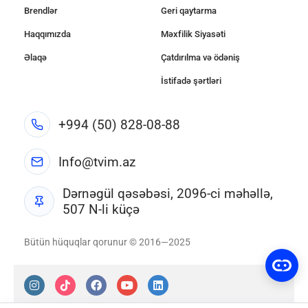
Brendlər
Geri qaytarma
Haqqımızda
Məxfilik Siyasəti
Əlaqə
Çatdırılma və ödəniş
İstifadə şərtləri
+994 (50) 828-08-88
Info@tvim.az
Dərnəgül qəsəbəsi, 2096-ci məhəllə,
507 N-li küçə
Bütün hüquqlar qorunur © 2016—2025