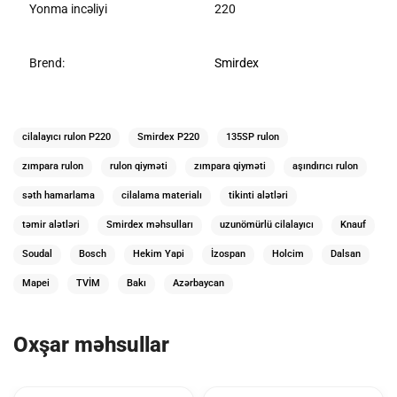
Yonma incəliyi
220
Brend:
Smirdex
cilalayıcı rulon P220
Smirdex P220
135SP rulon
zımpara rulon
rulon qiyməti
zımpara qiyməti
aşındırıcı rulon
səth hamarlama
cilalama materialı
tikinti alətləri
təmir alətləri
Smirdex məhsulları
uzunömürlü cilalayıcı
Knauf
Soudal
Bosch
Hekim Yapi
İzospan
Holcim
Dalsan
Mapei
TVİM
Bakı
Azərbaycan
Oxşar məhsullar