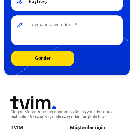
Fayl seç
Göndər
Diqqət! Monitorun rəng göstərmə xüsusiyyətlərinə görə
məhsulun öz rəngi saytdakı rəngindən fərqli ola bilər.
TVIM
Müştərilər üçün