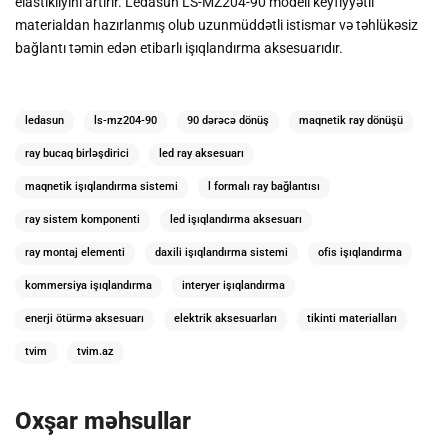
elastikliyini artırır. Ledasun LS-MZ204-90 modeli keyfiyyətli
materialdan hazırlanmış olub uzunmüddətli istismar və təhlükəsiz
bağlantı təmin edən etibarlı işıqlandırma aksesuarıdır.
ledasun
ls-mz204-90
90 dərəcə dönüş
maqnetik ray dönüşü
ray bucaq birləşdirici
led ray aksesuarı
maqnetik işıqlandırma sistemi
l formalı ray bağlantısı
ray sistem komponenti
led işıqlandırma aksesuarı
ray montaj elementi
daxili işıqlandırma sistemi
ofis işıqlandırma
kommersiya işıqlandırma
interyer işıqlandırma
enerji ötürmə aksesuarı
elektrik aksesuarları
tikinti materialları
tvim
tvim.az
Oxşar məhsullar