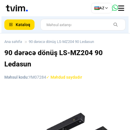
az
AZ
ar
Kataloq
Ana səhifə
90 dərəcə dönüş LS-MZ204 90 Ledasun
90 dərəcə dönüş LS-MZ204 90
Ledasun
Məhsul kodu:
YM07284
✓ Məhdud saydadır