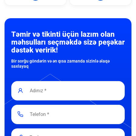
Təmir və tikinti üçün lazım olan
məhsulları seçməkdə sizə peşəkar
dəstək veririk!
Bir sorğu göndərin və ən qısa zamanda sizinlə əlaqə
saxlayaq