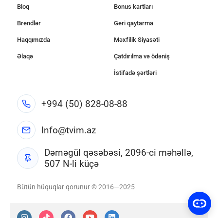
Bloq
Bonus kartları
Brendlər
Geri qaytarma
Haqqımızda
Məxfilik Siyasəti
Əlaqə
Çatdırılma və ödəniş
İstifadə şərtləri
+994 (50) 828-08-88
Info@tvim.az
Dərnəgül qəsəbəsi, 2096-ci məhəllə,
507 N-li küçə
Bütün hüquqlar qorunur © 2016—2025