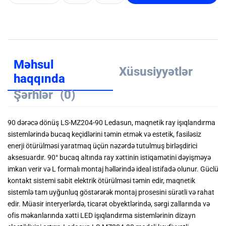
Məhsul
Xüsusiyyətlər
haqqında
Şərhlər
(0)
90 dərəcə dönüş LS-MZ204-90 Ledasun, maqnetik ray işıqlandırma
sistemlərində bucaq keçidlərini təmin etmək və estetik, fasiləsiz
enerji ötürülməsi yaratmaq üçün nəzərdə tutulmuş birləşdirici
aksesuardır. 90° bucaq altında ray xəttinin istiqamətini dəyişməyə
imkan verir və L formalı montaj həllərində ideal istifadə olunur. Güclü
kontakt sistemi sabit elektrik ötürülməsi təmin edir, maqnetik
sistemlə tam uyğunluq göstərərək montaj prosesini sürətli və rahat
edir. Müasir interyerlərdə, ticarət obyektlərində, sərgi zallarında və
ofis məkanlarında xətti LED işıqlandırma sistemlərinin dizayn