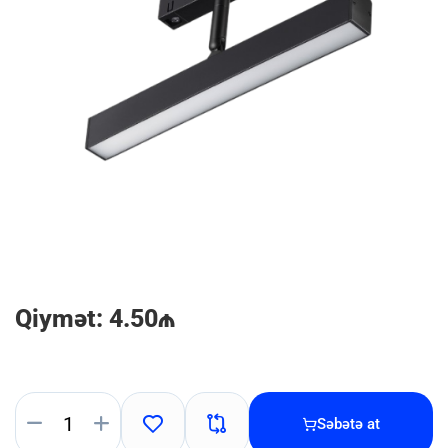
Qiymət: 4.50₼
Səbətə at