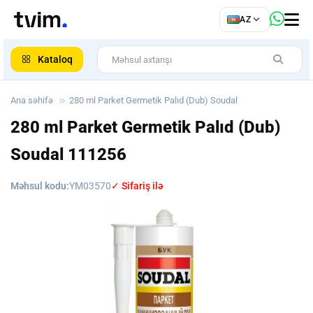
az
AZ
ar
Kataloq
Ana səhifə
280 ml Parket Germetik Palıd (Dub) Soudal
280 ml Parket Germetik Palıd (Dub)
Soudal
111256
Məhsul kodu:
YM03570
✓ Sifariş ilə