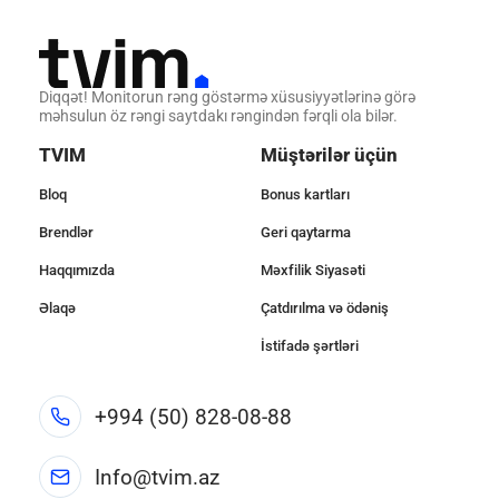
Diqqət! Monitorun rəng göstərmə xüsusiyyətlərinə görə
məhsulun öz rəngi saytdakı rəngindən fərqli ola bilər.
TVIM
Müştərilər üçün
Bloq
Bonus kartları
Brendlər
Geri qaytarma
Haqqımızda
Məxfilik Siyasəti
Əlaqə
Çatdırılma və ödəniş
İstifadə şərtləri
+994 (50) 828-08-88
Info@tvim.az