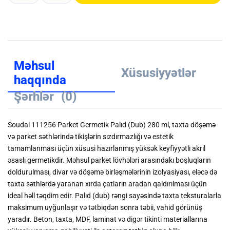
Məhsul
Xüsusiyyətlər
haqqında
Şərhlər
(0)
Soudal 111256 Parket Germetik Palıd (Dub) 280 ml, taxta döşəmə
və parket səthlərində tikişlərin sızdırmazlığı və estetik
tamamlanması üçün xüsusi hazırlanmış yüksək keyfiyyətli akril
əsaslı germetikdir. Məhsul parket lövhələri arasındakı boşluqların
doldurulması, divar və döşəmə birləşmələrinin izolyasiyası, eləcə də
taxta səthlərdə yaranan xırda çatların aradan qaldırılması üçün
ideal həll təqdim edir. Palıd (dub) rəngi sayəsində taxta teksturalarla
maksimum uyğunlaşır və tətbiqdən sonra təbii, vahid görünüş
yaradır. Beton, taxta, MDF, laminat və digər tikinti materiallarına