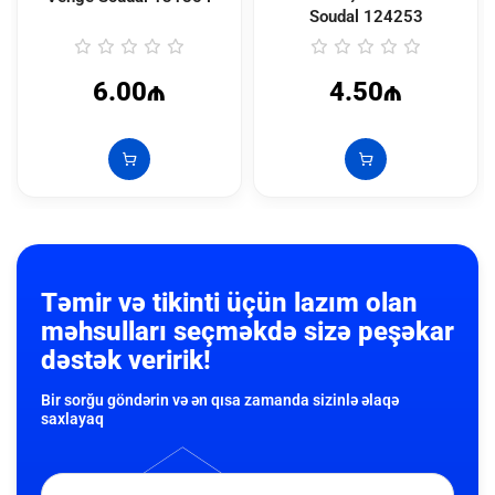
Soudal
124253
6.00₼
4.50₼
Təmir və tikinti üçün lazım olan
məhsulları seçməkdə sizə peşəkar
dəstək veririk!
Bir sorğu göndərin və ən qısa zamanda sizinlə əlaqə
saxlayaq