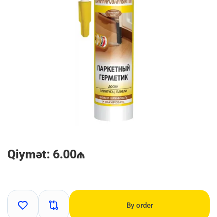
Qiymət: 6.00₼
By order