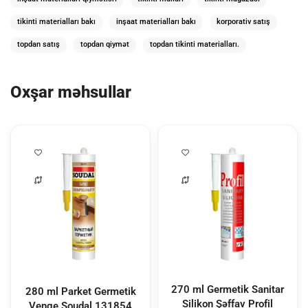
tikinti materialları bakı
inşaat materialları bakı
korporativ satış
topdan satış
topdan qiymət
topdan tikinti materialları.
Oxşar məhsullar
270 ml Germetik Sanitar
280 ml Parket Germetik
Silikon Şəffav Profil
Venge Soudal
131854