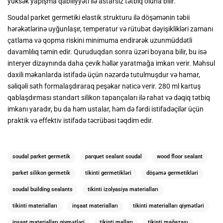
yüksək yapışma qabiliyyəti ilə astarsız tətbiq oluna bilir.
Soudal parket germetiki elastik strukturu ilə döşəmənin təbii
hərəkətlərinə uyğunlaşır, temperatur və rütubət dəyişiklikləri zamanı
çatlama və qopma riskini minimuma endirərək uzunmüddətli
davamlılıq təmin edir. Quruduqdan sonra üzəri boyana bilir, bu isə
interyer dizaynında daha çevik həllər yaratmağa imkan verir. Məhsul
daxili məkanlarda istifadə üçün nəzərdə tutulmuşdur və hamar,
səliqəli səth formalaşdıraraq peşəkar nəticə verir. 280 ml kartuş
qablaşdırması standart silikon tapançaları ilə rahat və dəqiq tətbiq
imkanı yaradır, bu da həm ustalar, həm də fərdi istifadəçilər üçün
praktik və effektiv istifadə təcrübəsi təqdim edir.
soudal parket germetik
parquet sealant soudal
wood floor sealant
parket silikon germetik
tikinti germetikləri
döşəmə germetikləri
soudal building sealants
tikinti izolyasiya materialları
tikinti materialları
inşaat materialları
tikinti materialları qiymətləri
inşaat materialları qiymətləri
tikinti malları
tikinti mağazası