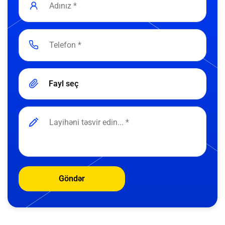
Fayl seç
Göndər