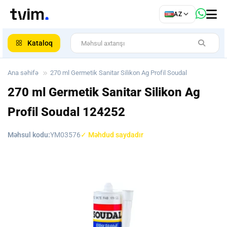
az
AZ
ar
Kataloq
Ana səhifə
270 ml Germetik Sanitar Silikon Ag Profil Soudal
270 ml Germetik Sanitar Silikon Ag
Profil Soudal
124252
Məhsul kodu:
YM03576
✓ Məhdud saydadır