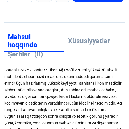
Məhsul
Xüsusiyyətlər
haqqında
Şərhlər
(0)
Soudal 124252 Sanitar Silikon Ağ Profil 270 ml, yüksək rütubətli
mühitlərdə etibarlı sızdırmazlıq və uzunmüddətli qoruma təmin
etmək üçün hazırlanmış yüksək keyfiyyətli sanitar silikon mastikdir.
Məhsul xüsusilə vanna otaqları, duş kabinələri, mətbəx sahələri,
lavabo və digər sanitar qovşaqlarda tikişlərin doldurulması və su
keçirməyən elastik qatın yaradılması üçün ideal həll təqdim edir. Ağ
rəngi sanitar avadanlıqlar və keramika səthlərlə mükəmməl
uyğunlaşaraq tətbiqdən sonra səliqəli və estetik görünüş yaradır.
Şüşə, keramika, emal olunmuş səthlər, alüminium və digər hamar