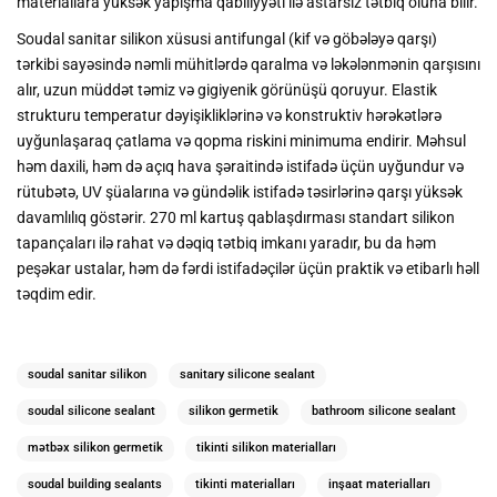
materiallara yüksək yapışma qabiliyyəti ilə astarsız tətbiq oluna bilir.
Soudal sanitar silikon xüsusi antifungal (kif və göbələyə qarşı)
tərkibi sayəsində nəmli mühitlərdə qaralma və ləkələnmənin qarşısını
alır, uzun müddət təmiz və gigiyenik görünüşü qoruyur. Elastik
strukturu temperatur dəyişikliklərinə və konstruktiv hərəkətlərə
uyğunlaşaraq çatlama və qopma riskini minimuma endirir. Məhsul
həm daxili, həm də açıq hava şəraitində istifadə üçün uyğundur və
rütubətə, UV şüalarına və gündəlik istifadə təsirlərinə qarşı yüksək
davamlılıq göstərir. 270 ml kartuş qablaşdırması standart silikon
tapançaları ilə rahat və dəqiq tətbiq imkanı yaradır, bu da həm
peşəkar ustalar, həm də fərdi istifadəçilər üçün praktik və etibarlı həll
təqdim edir.
soudal sanitar silikon
sanitary silicone sealant
soudal silicone sealant
silikon germetik
bathroom silicone sealant
mətbəx silikon germetik
tikinti silikon materialları
soudal building sealants
tikinti materialları
inşaat materialları