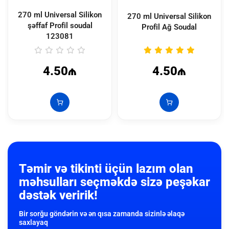
270 ml Universal Silikon
270 ml Universal Silikon
şəffaf Profil soudal
Profil Ağ Soudal
123081
4.50₼
4.50₼
Təmir və tikinti üçün lazım olan
məhsulları seçməkdə sizə peşəkar
dəstək veririk!
Bir sorğu göndərin və ən qısa zamanda sizinlə əlaqə
saxlayaq