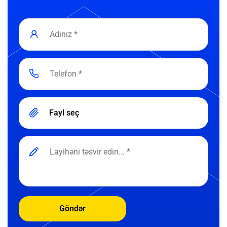
Fayl seç
Göndər