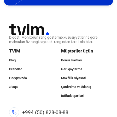
Diqqət! Monitorun rəng göstərmə xüsusiyyətlərinə görə
məhsulun öz rəngi saytdakı rəngindən fərqli ola bilər.
TVIM
Müştərilər üçün
Bloq
Bonus kartları
Brendlər
Geri qaytarma
Haqqımızda
Məxfilik Siyasəti
Əlaqə
Çatdırılma və ödəniş
İstifadə şərtləri
+994 (50) 828-08-88