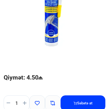
Qiymət: 4.50₼
Səbətə at