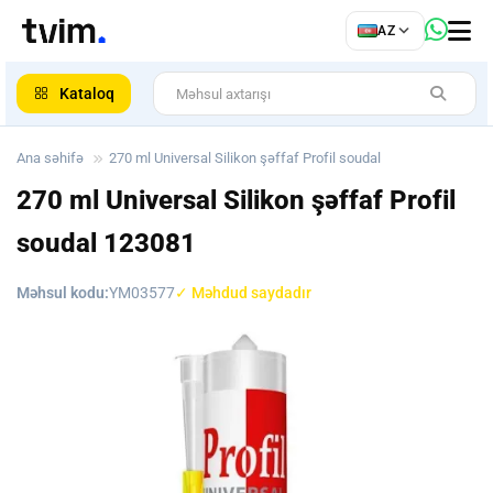
az
AZ
ar
Kataloq
Ana səhifə
270 ml Universal Silikon şəffaf Profil soudal
270 ml Universal Silikon şəffaf Profil
soudal
123081
Məhsul kodu:
YM03577
✓ Məhdud saydadır