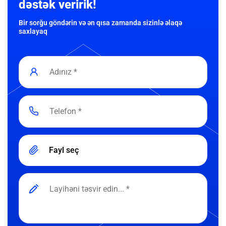
dəstək veririk!
Bir sorğu göndərin və ən qısa zamanda sizinlə əlaqə
saxlayaq
Fayl seç