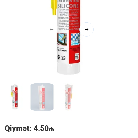
1/3
Qiymət: 4.50₼