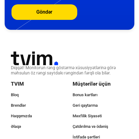
Göndər
Diqqət! Monitorun rəng göstərmə xüsusiyyətlərinə görə
məhsulun öz rəngi saytdakı rəngindən fərqli ola bilər.
TVIM
Müştərilər üçün
Bloq
Bonus kartları
Brendlər
Geri qaytarma
Haqqımızda
Məxfilik Siyasəti
Əlaqə
Çatdırılma və ödəniş
İstifadə şərtləri