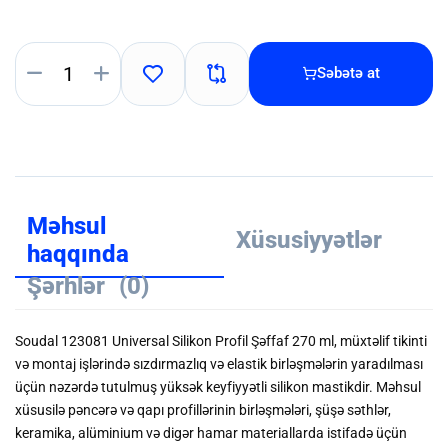
Səbətə at
Məhsul
Xüsusiyyətlər
haqqında
Şərhlər
(0)
Soudal 123081 Universal Silikon Profil Şəffaf 270 ml, müxtəlif tikinti
və montaj işlərində sızdırmazlıq və elastik birləşmələrin yaradılması
üçün nəzərdə tutulmuş yüksək keyfiyyətli silikon mastikdir. Məhsul
xüsusilə pəncərə və qapı profillərinin birləşmələri, şüşə səthlər,
keramika, alüminium və digər hamar materiallarda istifadə üçün