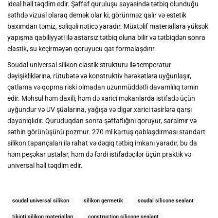
ideal həll təqdim edir. Şəffaf quruluşu sayəsində tətbiq olunduğu
səthdə vizual olaraq demək olar ki, görünməz qalır və estetik
baxımdan təmiz, səliqəli nəticə yaradır. Müxtəlif materiallara yüksək
yapışma qabiliyyəti ilə astarsız tətbiq oluna bilir və tətbiqdən sonra
elastik, su keçirməyən qoruyucu qat formalaşdırır.
Soudal universal silikon elastik strukturu ilə temperatur
dəyişikliklərinə, rütubətə və konstruktiv hərəkətlərə uyğunlaşır,
çatlama və qopma riski olmadan uzunmüddətli davamlılıq təmin
edir. Məhsul həm daxili, həm də xarici məkanlarda istifadə üçün
uyğundur və UV şüalarına, yağışa və digər xarici təsirlərə qarşı
dayanıqlıdır. Quruduqdan sonra şəffaflığını qoruyur, saralmır və
səthin görünüşünü pozmur. 270 ml kartuş qablaşdırması standart
silikon tapançaları ilə rahat və dəqiq tətbiq imkanı yaradır, bu da
həm peşəkar ustalar, həm də fərdi istifadəçilər üçün praktik və
universal həll təqdim edir.
soudal universal silikon
silikon germetik
soudal silicone sealant
tikinti silikon materialları
construction silicone sealant