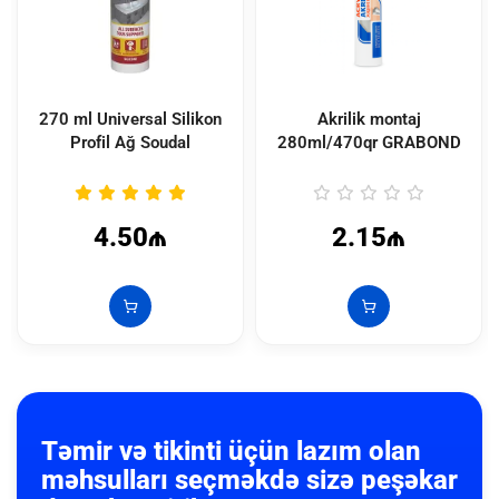
270 ml Universal Silikon
Akrilik montaj
Profil Ağ Soudal
280ml/470qr GRABOND
4.50₼
2.15₼
Təmir və tikinti üçün lazım olan
məhsulları seçməkdə sizə peşəkar