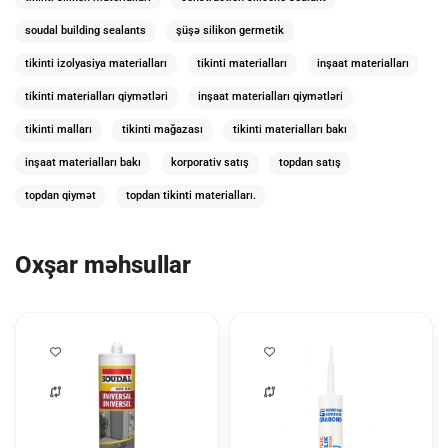
soudal building sealants
şüşə silikon germetik
tikinti izolyasiya materialları
tikinti materialları
inşaat materialları
tikinti materialları qiymətləri
inşaat materialları qiymətləri
tikinti malları
tikinti mağazası
tikinti materialları bakı
inşaat materialları bakı
korporativ satış
topdan satış
topdan qiymət
topdan tikinti materialları.
Oxşar məhsullar