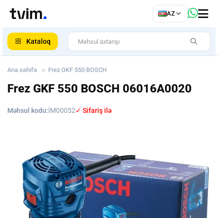
az
AZ
ar
Kataloq
Ana səhifə
Frez GKF 550 BOSCH
Frez GKF 550 BOSCH
06016A0020
Məhsul kodu:
İM00052
✓ Sifariş ilə