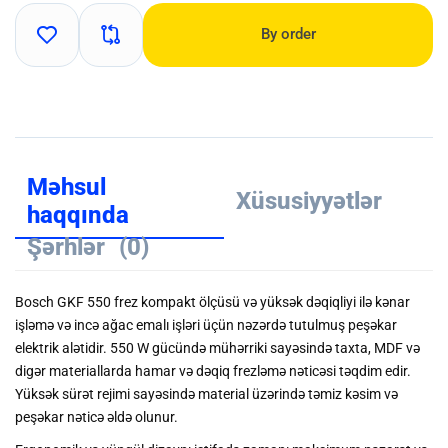
By order
Məhsul
Xüsusiyyətlər
haqqında
Şərhlər
(0)
Bosch GKF 550 frez kompakt ölçüsü və yüksək dəqiqliyi ilə kənar
işləmə və incə ağac emalı işləri üçün nəzərdə tutulmuş peşəkar
elektrik alətidir. 550 W gücündə mühərriki sayəsində taxta, MDF və
digər materiallarda hamar və dəqiq frezləmə nəticəsi təqdim edir.
Yüksək sürət rejimi sayəsində material üzərində təmiz kəsim və
peşəkar nəticə əldə olunur.