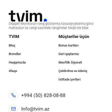
Diqqət! Monitorun rəng göstərmə xüsusiyyətlərinə görə
məhsulun öz rəngi saytdakı rəngindən fərqli ola bilər.
TVIM
Müştərilər üçün
Bloq
Bonus kartları
Brendlər
Geri qaytarma
Haqqımızda
Məxfilik Siyasəti
Əlaqə
Çatdırılma və ödəniş
İstifadə şərtləri
+994 (50) 828-08-88
Info@tvim.az