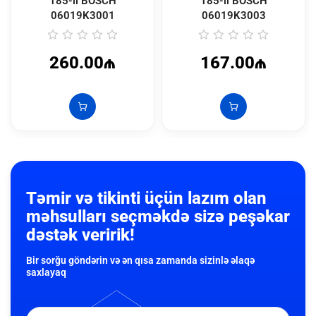
185-li BOSCH
185-li BOSCH
06019K3001
06019K3003
260.00₼
167.00₼
Təmir və tikinti üçün lazım olan
məhsulları seçməkdə sizə peşəkar
dəstək veririk!
Bir sorğu göndərin və ən qısa zamanda sizinlə əlaqə
saxlayaq