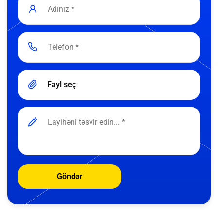
Fayl seç
Göndər