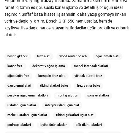
Erqonomik və yüngül dizaynı istifadə zamanı maksimum nəzarət və
rahatlıq təmin edir, xüsusilə kənar işləmə və detallı işlər üçün ideal
seçimdir. Şəffaf baza hissəsi iş sahəsini daha yaxşı görməyə imkan
verir və dəqiqliyi artırır. Bosch GKF 550 həm ustalar, həm də
keyfiyyətli və dəqiq nəticə istəyən istifadəçilər üçün praktik və etibarlı
alətdir.
bosch gkf 550
frez aləti
wood router bosch
ağac emalı aləti
kənar frezi
dekorativ ağac işləmə
mebel istehsalı alətləri
ağac üçün frez
kompakt frez aləti
yüksək sürətli frez
dəqiq emal aləti
tikinti alətləri baku
frez satışı baku
peşəkar ağac emalı alətləri
montaj alətləri
sənaye alətləri
ustalar üçün alətlər
interyer işləri üçün alət
mebel ustaları üçün alətlər
tikinti şirkətləri üçün alət
podratçı alətləri
layihə üçün alətlər
b2b tikinti alətləri