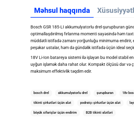
Məhsul haqqında
Xüsusiyyət
Bosch GSR 185-LI akkumulyatorlu drel-şurupburan gündəli
optimallaşdırılmış fırlanma momenti sayəsində həm taxta,
müddətli istifadə zamanı yorğunluğu minimuma endirir, e
peşəkar ustalar, həm də gündəlik istifadə üçün ideal seçim
18V Li-Ion batareya sistemi ilə işləyən bu model stabil ene
uyğun işləmək daha rahat olur. Kompakt ölçüsü dar və çət
maksimum effektivlik təqdim edir.
bosch drel
akkumulyatorlu drel
şurupburan
18v bos
tikinti şirkətləri üçün alət
podratçı şirkətlər üçün alət
lay
böyük sifarişlər üçün endirim
B2B tikinti alətləri