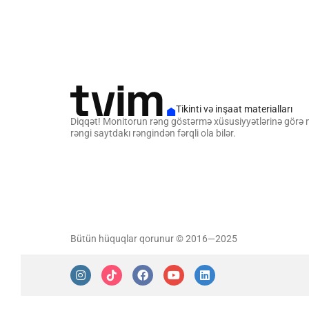
Tikinti və inşaat materialları
Diqqət! Monitorun rəng göstərmə xüsusiyyətlərinə görə
rəngi saytdakı rəngindən fərqli ola bilər.
Bütün hüquqlar qorunur © 2016—2025