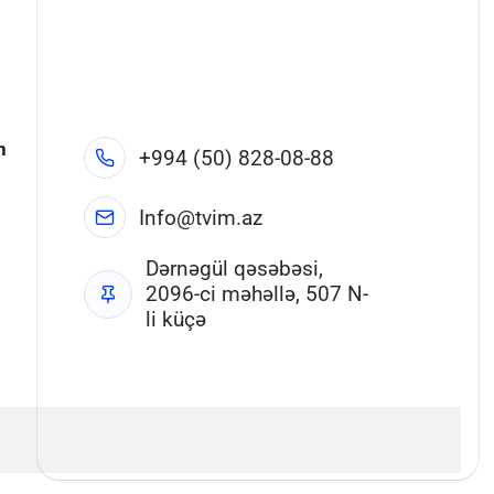
n
+994 (50) 828-08-88
Info@tvim.az
Dərnəgül qəsəbəsi,
2096-ci məhəllə, 507 N-
li küçə