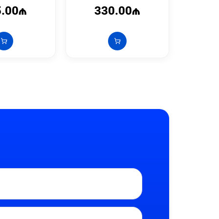
5.00₼
330.00₼
1