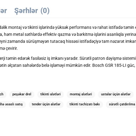
lər
Şərhlər
(0)
k montaj və tikinti işlərində yüksək performans və rahat istifadə təmin 
 həm metal səthlərdə effektiv qazma və bərkitmə işlərini asanlıqla yerinə
yni zamanda sürüşməyən tutacaq hissəsi istifadəçiyə tam nəzarət imkanı 
ə çevirir.
rji təmin edərək fasiləsiz iş imkanı yaradır. Sürətli patron dəyişmə sistemi 
in əlçatan sahələrdə belə işləməyi mümkün edir. Bosch GSR 185-LI güc, dəq
ch
peşəkar drel
tikinti alətləri
montaj alətləri
ustalar üçün alətlər
ihə əsaslı satış
tender üçün alətlər
tikinti təchizatı bakı
sürətli çatdırılma 