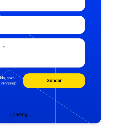
klə, şəxsi
Göndər
verirsiniz