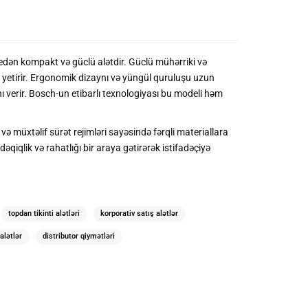
edən kompakt və güclü alətdir. Güclü mühərriki və
 yetirir. Ergonomik dizaynı və yüngül quruluşu uzun
verir. Bosch-un etibarlı texnologiyası bu modeli həm
və müxtəlif sürət rejimləri sayəsində fərqli materiallara
iqlik və rahatlığı bir araya gətirərək istifadəçiyə
topdan tikinti alətləri
korporativ satış alətlər
alətlər
distributor qiymətləri