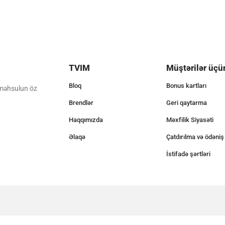
TVIM
Müştərilər üçü
Bloq
Bonus kartları
 məhsulun öz
Brendlər
Geri qaytarma
Haqqımızda
Məxfilik Siyasəti
Əlaqə
Çatdırılma və ödəniş
İstifadə şərtləri