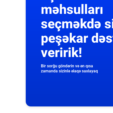
məhsulları
seçməkdə s
peşəkar dəs
veririk!
Bir sorğu göndərin və ən qısa
zamanda sizinlə əlaqə saxlayaq