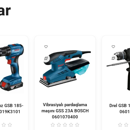
ar
Vibrasiyalı pardaqlama
sız GSB 185-
Drel GSB
maşını GSS 23A BOSCH
019K3101
0601
0601070400