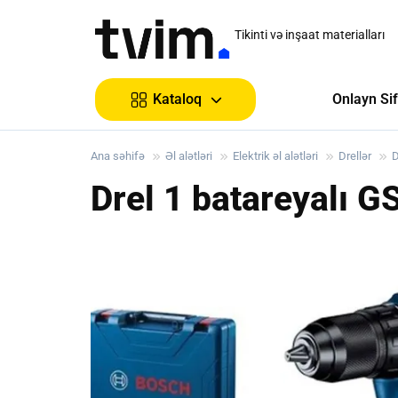
Tikinti və inşaat materialları
Onlayn Sif
Kataloq
Ana səhifə
Əl alətləri
Elektrik əl alətləri
Drellər
D
Drel 1 batareyalı 