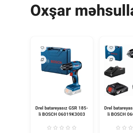
Oxşar məhsull
Drel batareyasız GSR 185-
Drel batareya
li BOSCH
06019K3003
li BOSCH
06