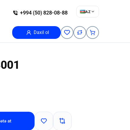
AZ
+994 (50) 828-08-88
Daxil ol
3001
ətə at