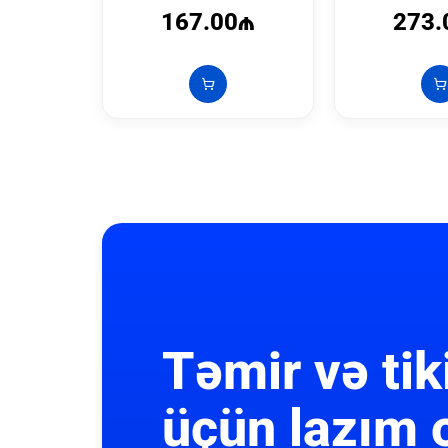
167.00₼
273.
Təmir və tik
üçün lazım 