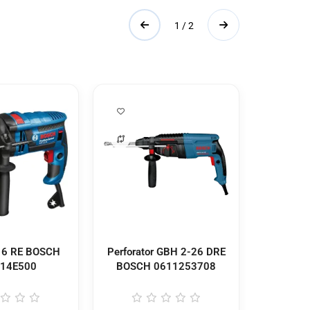
1 / 2
Akkumu
 16 RE BOSCH
Perforator GBH 2-26 DRE
4Аh 
14E500
BOSCH
0611253708
16