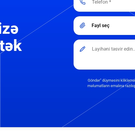
izə
Fayl seç
tək
Göndər" düyməsini klikləmə
məlumatların emalına razılıq 