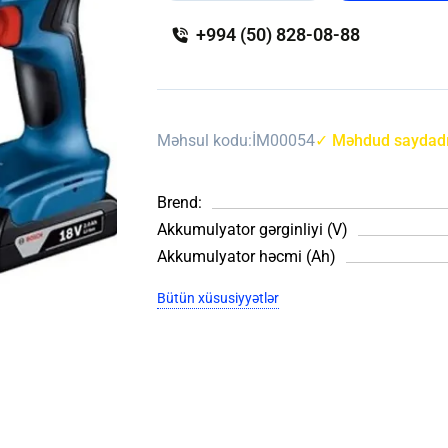
+994 (50) 828-08-88
Məhsul kodu:
İM00054
✓ Məhdud saydad
Brend:
Akkumulyator gərginliyi (V)
Akkumulyator həcmi (Ah)
Bütün xüsusiyyətlər