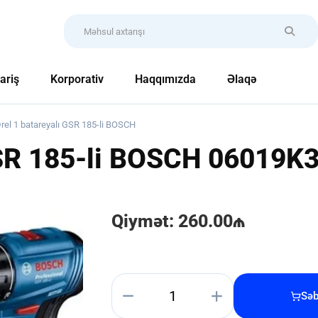
ariş
Korporativ
Haqqımızda
Əlaqə
rel 1 batareyalı GSR 185-li BOSCH
GSR 185-li BOSCH
06019K
Qiymət: 260.00₼
Səb