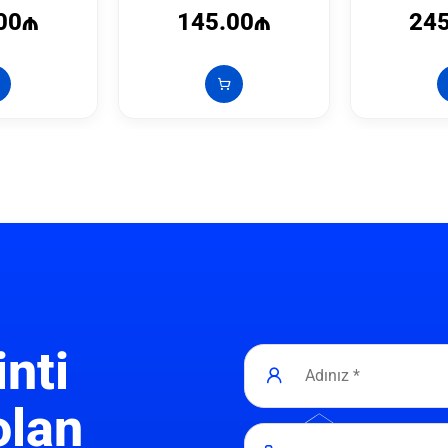
00₼
145.00₼
24
inti
olan