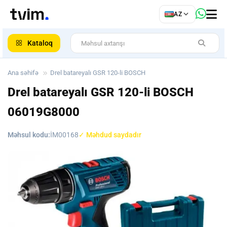
az
AZ
ar
Kataloq
Ana səhifə
Drel batareyalı GSR 120-li BOSCH
Drel batareyalı GSR 120-li BOSCH
06019G8000
Məhsul kodu:
İM00168
✓ Məhdud saydadır