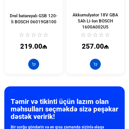
Akkumulyator 18V GBA
Drel batareyalı GSB 120-
5Аh Li-Ion BOSCH
li BOSCH
06019G8100
1600A002U5
219.00₼
257.00₼
Təmir və tikinti üçün lazım olan
məhsulları seçməkdə sizə peşəkar
dəstək veririk!
Bir sorğu göndərin və ən qısa zamanda sizinlə əlaqə