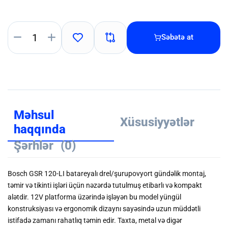
Səbətə at
Məhsul
Xüsusiyyətlər
haqqında
Şərhlər
(0)
Bosch GSR 120-LI batareyalı drel/şurupovyort gündəlik montaj,
təmir və tikinti işləri üçün nəzərdə tutulmuş etibarlı və kompakt
alətdir. 12V platforma üzərində işləyən bu model yüngül
konstruksiyası və ergonomik dizaynı sayəsində uzun müddətli
istifadə zamanı rahatlıq təmin edir. Taxta, metal və digər