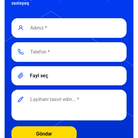
saxlayaq
Fayl seç
Göndər