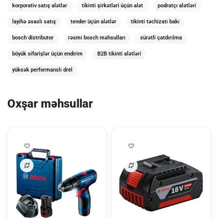
korporativ satış alətlər
tikinti şirkətləri üçün alət
podratçı alətləri
layihə əsaslı satış
tender üçün alətlər
tikinti təchizatı bakı
bosch distributor
rəsmi bosch məhsulları
sürətli çatdırılma
böyük sifarişlər üçün endirim
B2B tikinti alətləri
yüksək performanslı drel
Oxşar məhsullar