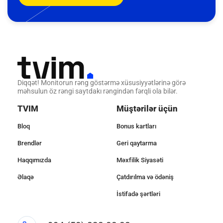
Diqqət! Monitorun rəng göstərmə xüsusiyyətlərinə görə
məhsulun öz rəngi saytdakı rəngindən fərqli ola bilər.
TVIM
Müştərilər üçün
Bloq
Bonus kartları
Brendlər
Geri qaytarma
Haqqımızda
Məxfilik Siyasəti
Əlaqə
Çatdırılma və ödəniş
İstifadə şərtləri