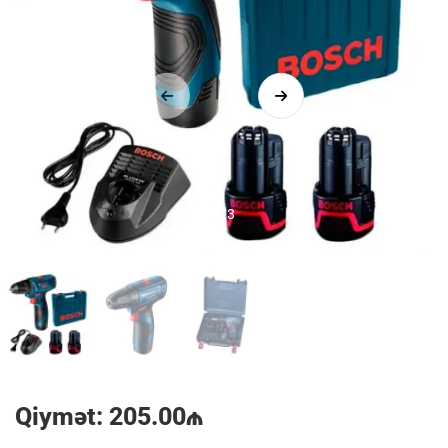
1/3
Qiymət: 205.00₼