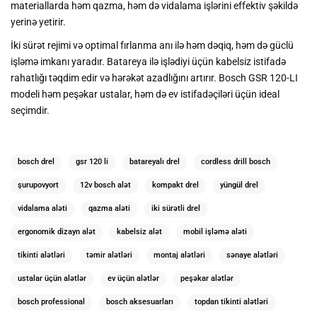
materiallarda həm qazma, həm də vidalama işlərini effektiv şəkildə
yerinə yetirir.
İki sürət rejimi və optimal fırlanma anı ilə həm dəqiq, həm də güclü
işləmə imkanı yaradır. Batareya ilə işlədiyi üçün kabelsiz istifadə
rahatlığı təqdim edir və hərəkət azadlığını artırır. Bosch GSR 120-LI
modeli həm peşəkar ustalar, həm də ev istifadəçiləri üçün ideal
seçimdir.
bosch drel
gsr 120 li
batareyalı drel
cordless drill bosch
şurupovyort
12v bosch alət
kompakt drel
yüngül drel
vidalama aləti
qazma aləti
iki sürətli drel
ergonomik dizayn alət
kabelsiz alət
mobil işləmə aləti
tikinti alətləri
təmir alətləri
montaj alətləri
sənaye alətləri
ustalar üçün alətlər
ev üçün alətlər
peşəkar alətlər
bosch professional
bosch aksesuarları
topdan tikinti alətləri