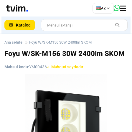
az
AZ
ar
Kataloq
Ana səhifə
Foyu W/SK-M156 30W 2400lm SKOM
Foyu W/SK-M156 30W 2400lm SKOM
Məhsul kodu:
YM00436
✓ Məhdud saydadır