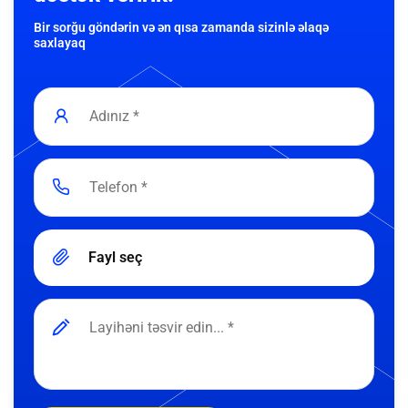
Bir sorğu göndərin və ən qısa zamanda sizinlə əlaqə
saxlayaq
Fayl seç