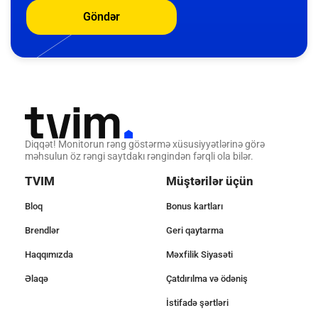
Göndər
Diqqət! Monitorun rəng göstərmə xüsusiyyətlərinə görə
məhsulun öz rəngi saytdakı rəngindən fərqli ola bilər.
TVIM
Müştərilər üçün
Bloq
Bonus kartları
Brendlər
Geri qaytarma
Haqqımızda
Məxfilik Siyasəti
Əlaqə
Çatdırılma və ödəniş
İstifadə şərtləri