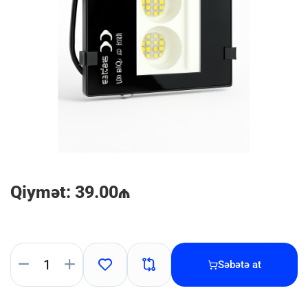
Qiymət: 39.00₼
Səbətə at