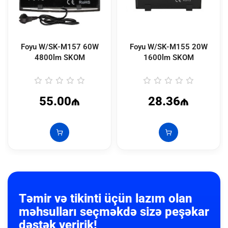
Foyu W/SK-M157 60W
Foyu W/SK-M155 20W
4800lm SKOM
1600lm SKOM
55.00₼
28.36₼
Təmir və tikinti üçün lazım olan
məhsulları seçməkdə sizə peşəkar
dəstək veririk!