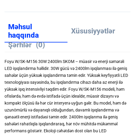
Məhsul
Xüsusiyyətlər
haqqında
Şərhlər
(0)
Foyu W/SK-M156 30W 2400lm SKOM – müasir və enerji səmərəli
LED işıqlandırma həllidir. 30W gücü və 2400lm işıqlanması ilə geniş
sahələr üçün yüksək işıqlandırma təmin edir. Yüksək keyfiyyətli LED
texnologiyası sayəsində, bu işıqlandırma cihazı daha az enerji ilə
yüksək işıq intensivliyi təqdim edir. Foyu W/SK-M156 modeli, həm
ofislərdə, həm də evdə istifadə üçün idealdır, müasir dizaynı və
kompakt ölçüsü ilə hər cür interyerə uyğun gəlir. Bu model, həm də
uzunömürlü və dayanıqlı olduğundan, davamlı işıqlandırma və
qənaətli enerji istifadəsi təmin edir. 2400lm işıqlanma ilə geniş
sahələri rahatlıqla işıqlandıraraq, hər növ mühitdə mükəmməl
performans göstərir. Ekoloji cəhətdən dost olan bu LED