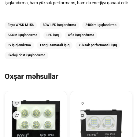
işıqlandırma, həm yüksək performans, həm də enerjiyə qənaət edir.
Foyu W/SK-M156
30W LED işıqlandırma
2400lm işıqlandırma
SKOM işıqlandırma
LED işıq
Ofis işıqlandırma
Ev işıqlandırma
Enerji səmərəli işıq
Yüksək performanslı işıq
Ekoloji dost işıqlandırma
Oxşar məhsullar